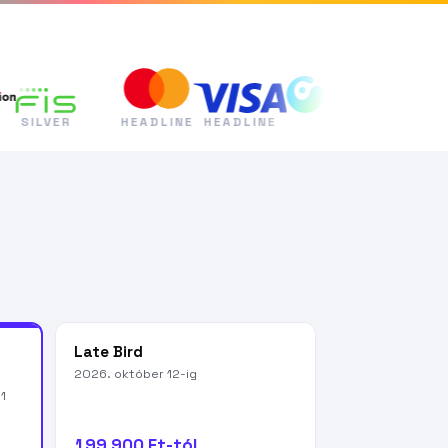
VER
HEADLINE
HEADLINE
PLATINA
GOLD
Late Bird
2026. október 12-ig
1
199 900 Ft-tól