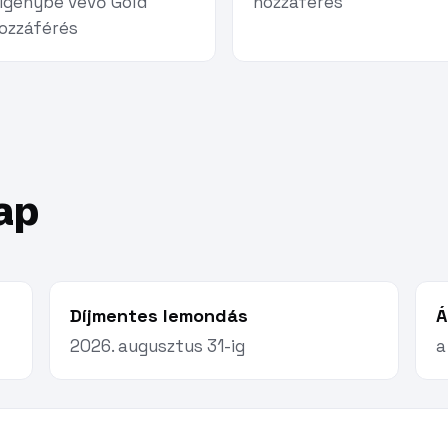
 igénybe vevő Gold
hozzáférés
hozzáférés
ap
Díjmentes lemondás
Á
2026. augusztus 31-ig
a