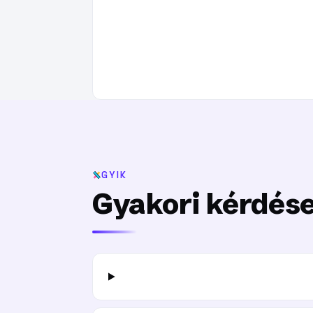
GYIK
Gyakori kérdés