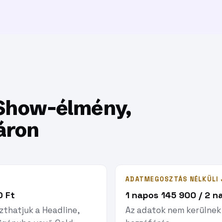
T
Show-élmény,
áron
ADATMEGOSZTÁS NÉLKÜLI 
0 Ft
1 napos 145 900 / 2 n
thatjuk a Headline,
Az adatok nem kerülnek 