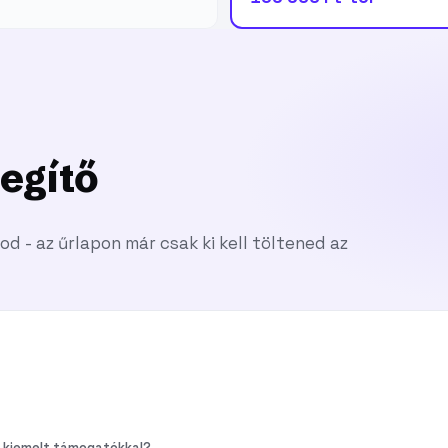
egítő
tod - az űrlapon már csak ki kell töltened az
a kiemelt támogatókkal?