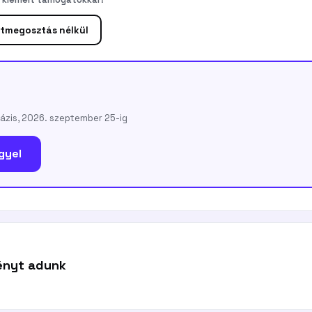
tmegosztás nélkül
fázis, 2026. szeptember 25-ig
gyel
ényt adunk