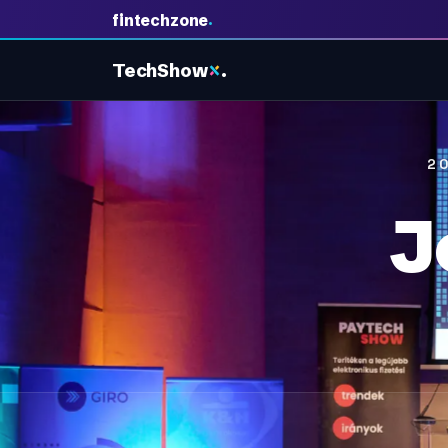
.
fintechzone
TechShow
.
2
J