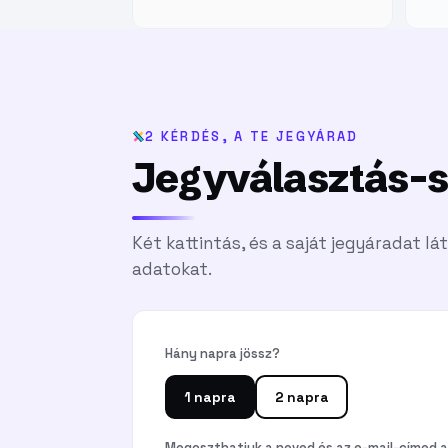
2 KÉRDÉS, A TE JEGYÁRAD
Jegyválasztás-s
Két kattintás, és a saját jegyáradat lá
adatokat.
Hány napra jössz?
1 napra
2 napra
Megoszthatjuk a neved és az e-mail-címed 