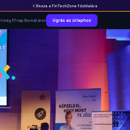
Vissza a FinTechZone főoldalára
ók
Ugrás az űrlaphoz
még 51 nap Normál áron
ST