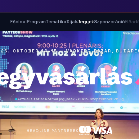
Főoldal
Program
Tematika
Díjak
Jegyek
Szponzoráció
Előad
026. OKTÓBER 14-15. · VÁRKERT BAZÁR, BUDAPE
egyvásárlás
Aktuális fázis: Normál jegyárak · 2026. szeptember 25-ig
HEADLINE PARTNEREK