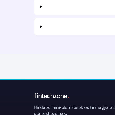
Híralapú mini-elemzések és hírmagyaráz
döntéshozóinak.