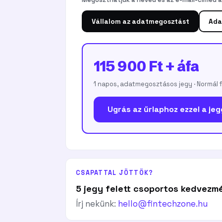
Vállalom az adatmegosztást
Ada
115 900 Ft + áfa
1 napos, adatmegosztásos jegy · Normál 
Ugrás az űrlaphoz ezzel a jeg
CSAPATTAL JÖTTÖK?
5 jegy felett csoportos kedvezm
Írj nekünk:
hello@fintechzone.hu