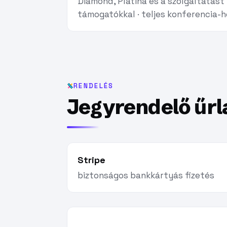
Diamond, Platina és a szolgáltatást
támogatókkal · teljes konferencia-
RENDELÉS
Jegyrendelő űrl
Stripe
biztonságos bankkártyás fizetés