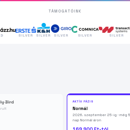
TÁMOGATÓINK
SILVER
SILVER
SILVER
SILVER
SILVER
SIL
ly Bird
AKTÍV FÁZIS
Normál
rult
2026. szeptember 25-ig ·
még 5
nap Normál áron
169 900 Ft-tól