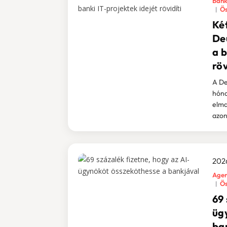
Bank
Ös
Ké
De
a b
röv
A De
hóna
elma
azon
2026
Agen
Ös
69 
üg
ba