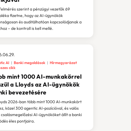
felmérés szerint a pénzügyi vezetők 69
aléka fizetne, hogy az AI-ügynökök
onságosan és auditálhatóan kapcsolódjanak a
oz – de kontroll is kell mellé.
.06.29.
tic AI
Banki megoldások
Hírmagyarázat
szes cikk
bb mint 1000 AI-munkakörrel
szül a Lloyds az AI-ügynökök
nki bevezetésére
oyds 2026-ban több mint 1000 AI-munkakört
ez, közel 300 agentic AI-pozícióval, és valós
ű csalásmegelőzési AI-ügynököket állít a banki
dés éles pontjaira.