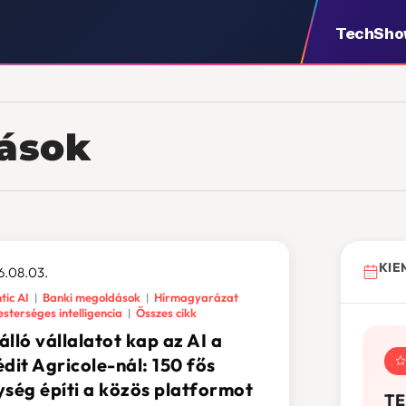
TechSh
ások
KIE
6.08.03.
tic AI
Banki megoldások
Hírmagyarázat
sterséges intelligencia
Összes cikk
lló vállalatot kap az AI a
dit Agricole-nál: 150 fős
ység építi a közös platformot
TE