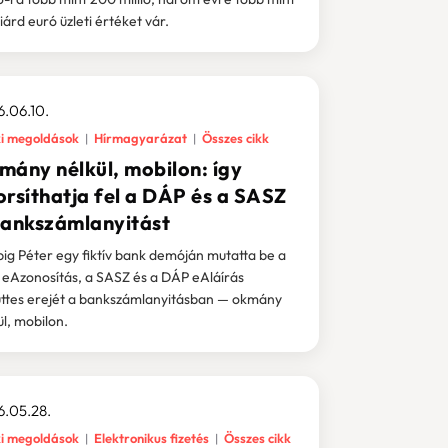
liárd euró üzleti értéket vár.
.06.10.
i megoldások
Hírmagyarázat
Összes cikk
mány nélkül, mobilon: így
orsíthatja fel a DÁP és a SASZ
bankszámlanyitást
big Péter egy fiktív bank demóján mutatta be a
eAzonosítás, a SASZ és a DÁP eAláírás
ttes erejét a bankszámlanyitásban — okmány
ül, mobilon.
.05.28.
i megoldások
Elektronikus fizetés
Összes cikk