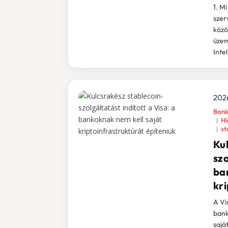
1. M
szer
közö
üzem
Intel
2026
Bank
Hí
st
Ku
szo
ba
kri
A Vi
bank
sajá