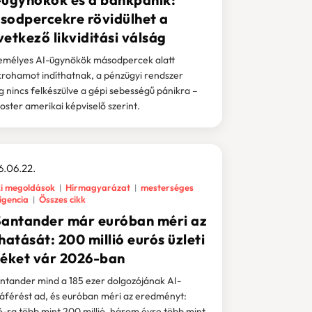
sodpercekre rövidülhet a
etkező likviditási válság
emélyes AI-ügynökök másodpercek alatt
rohamot indíthatnak, a pénzügyi rendszer
g nincs felkészülve a gépi sebességű pánikra –
 Foster amerikai képviselő szerint.
.06.22.
i megoldások
Hírmagyarázat
mesterséges
ligencia
Összes cikk
Santander már euróban méri az
hatását: 200 millió eurós üzleti
téket vár 2026-ban
ntander mind a 185 ezer dolgozójának AI-
áférést ad, és euróban méri az eredményt:
-ra több mint 200 millió, három évre több mint