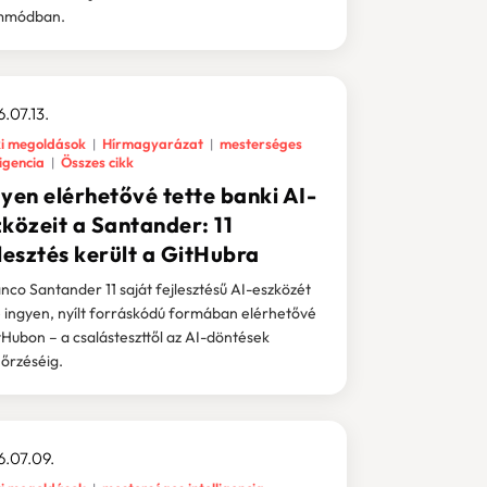
mmódban.
.07.13.
i megoldások
Hírmagyarázat
mesterséges
ligencia
Összes cikk
yen elérhetővé tette banki AI-
közeit a Santander: 11
lesztés került a GitHubra
nco Santander 11 saját fejlesztésű AI-eszközét
e ingyen, nyílt forráskódú formában elérhetővé
tHubon – a csalásteszttől az AI-döntések
nőrzéséig.
.07.09.