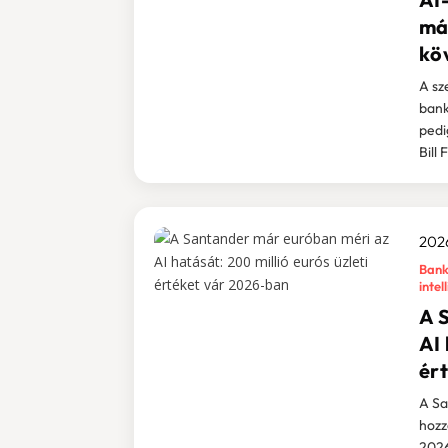
má
köv
A sz
bank
pedi
Bill
2026
Bank
intel
A 
AI 
ér
A Sa
hozz
2026