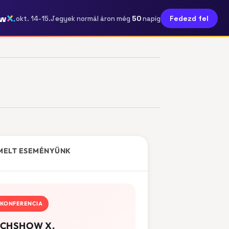
ow
50
Fedezd fel
okt. 14-15.
Jegyek normál áron még
napig
MELT ESEMÉNYÜNK
KONFERENCIA
CHSHOW X.