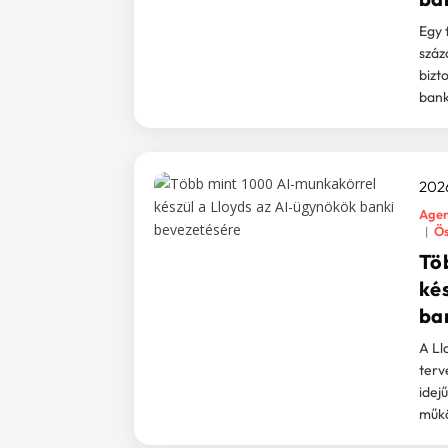
Egy 
száz
bizt
bankh
2026
Agen
Ös
Tö
ké
ba
A Ll
terv
idej
műkö