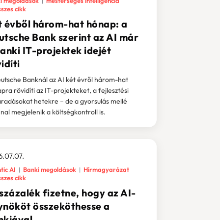
i megoldások
mesterséges intelligencia
szes cikk
t évből három-hat hónap: a
utsche Bank szerint az AI már
anki IT-projektek idejét
idíti
utsche Banknál az AI két évről három-hat
pra rövidíti az IT-projekteket, a fejlesztési
radásokat hetekre – de a gyorsulás mellé
nal megjelenik a költségkontroll is.
.07.07.
tic AI
Banki megoldások
Hírmagyarázat
szes cikk
százalék fizetne, hogy az AI-
ynököt összeköthesse a
nkjával