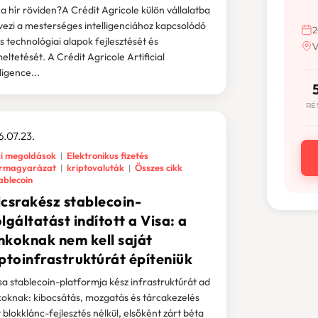
i a hír röviden?A Crédit Agricole külön vállalatba
vezi a mesterséges intelligenciához kapcsolódó
2
s technológiai alapok fejlesztését és
V
eltetését. A Crédit Agricole Artificial
ligence...
RÉ
.07.23.
i megoldások
Elektronikus fizetés
rmagyarázat
kriptovaluták
Összes cikk
ablecoin
lcsrakész stablecoin-
lgáltatást indított a Visa: a
nkoknak nem kell saját
ptoinfrastruktúrát építeniük
sa stablecoin-platformja kész infrastruktúrát ad
oknak: kibocsátás, mozgatás és tárcakezelés
t blokklánc-fejlesztés nélkül, elsőként zárt béta