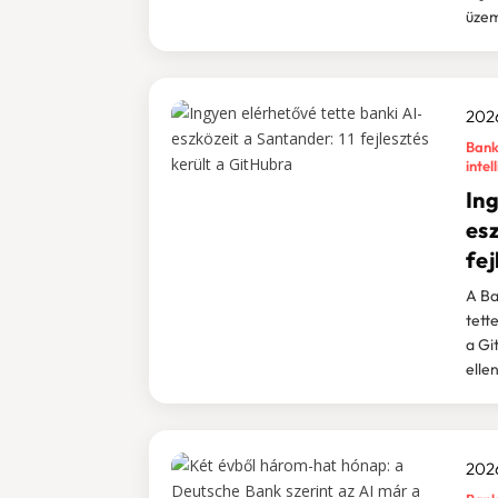
üze
2026
Bank
intel
Ing
esz
fej
A Ba
tett
a Gi
elle
2026