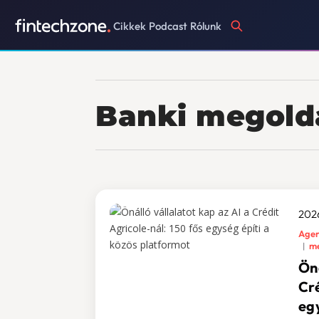
Cikkek
Podcast
Rólunk
Banki megold
202
Agen
me
Öná
Cré
eg