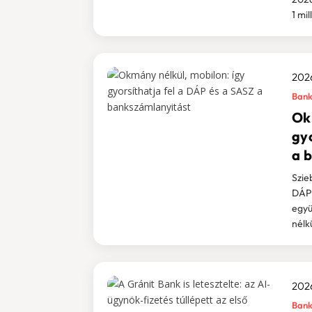
1 mil
2026
Bank
Ok
gy
a 
Szie
DÁP 
együ
nélk
2026
Bank