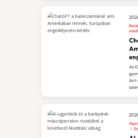
2026
Bank
intel
Ch
Am
en
Az O
gyor
Act-
szám
2026
Agen
Sz
AI