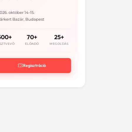
026. október 14-15.
árkert Bazár, Budapest
500+
70+
25+
SZTVEVŐ
ELŐADÓ
MEGOLDÁS
Regisztráció