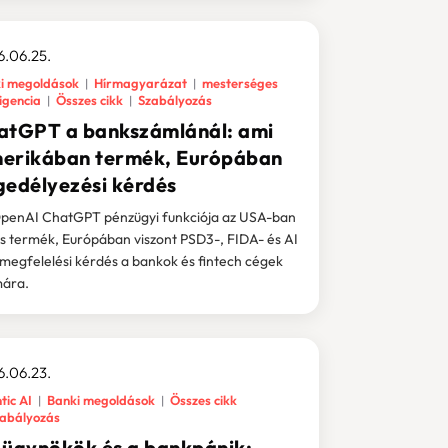
.06.25.
i megoldások
Hírmagyarázat
mesterséges
ligencia
Összes cikk
Szabályozás
atGPT a bankszámlánál: ami
erikában termék, Európában
gedélyezési kérdés
penAI ChatGPT pénzügyi funkciója az USA-ban
s termék, Európában viszont PSD3-, FIDA- és AI
megfelelési kérdés a bankok és fintech cégek
ára.
.06.23.
tic AI
Banki megoldások
Összes cikk
abályozás
-ügynökök és a bankpánik: