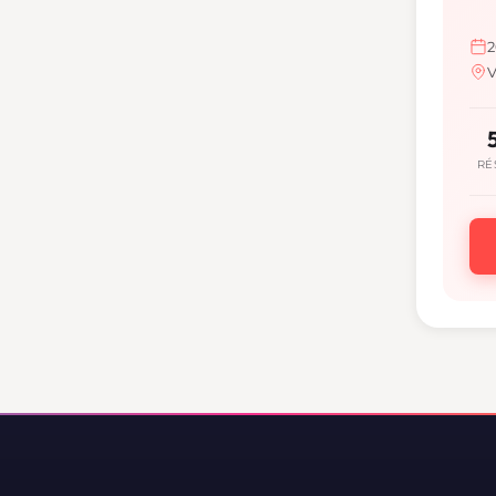
2
V
RÉ