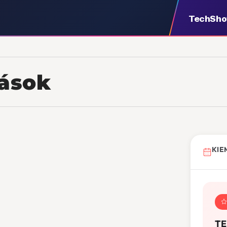
TechSh
ások
KIE
TE