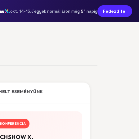
ow
51
Fedezd fel
okt. 14-15.
Jegyek normál áron még
napig
MELT ESEMÉNYÜNK
KONFERENCIA
CHSHOW X.