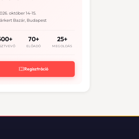
026. október 14-15.
árkert Bazár, Budapest
500+
70+
25+
SZTVEVŐ
ELŐADÓ
MEGOLDÁS
Regisztráció