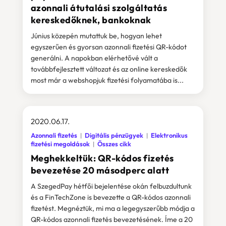
azonnali átutalási szolgáltatás
kereskedőknek, bankoknak
Június közepén mutattuk be, hogyan lehet
egyszerűen és gyorsan azonnali fizetési QR-kódot
generálni. A napokban elérhetővé vált a
továbbfejlesztett változat és az online kereskedők
most már a webshopjuk fizetési folyamatába is...
2020.06.17.
Azonnali fizetés
Digitális pénzügyek
Elektronikus
fizetési megoldások
Összes cikk
Meghekkeltük: QR-kódos fizetés
bevezetése 20 másodperc alatt
A SzegedPay hétfői bejelentése okán felbuzdultunk
és a FinTechZone is bevezette a QR-kódos azonnali
fizetést. Megnéztük, mi ma a legegyszerűbb módja a
QR-kódos azonnali fizetés bevezetésének. Íme a 20