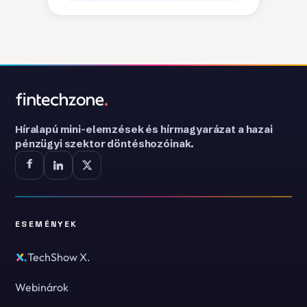
Híralapú mini-elemzések és hírmagyarázat a hazai
pénzügyi szektor döntéshozóinak.
ESEMÉNYEK
TechShow X.
Webinárok