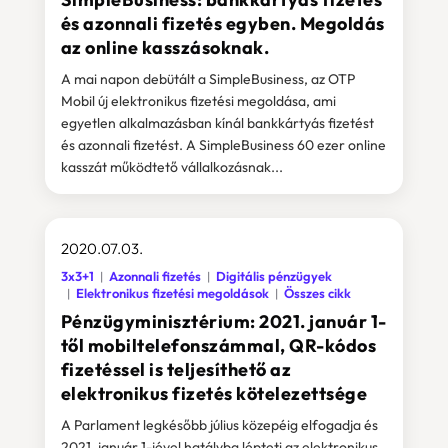
és azonnali fizetés egyben. Megoldás
az online kasszásoknak.
A mai napon debütált a SimpleBusiness, az OTP
Mobil új elektronikus fizetési megoldása, ami
egyetlen alkalmazásban kínál bankkártyás fizetést
és azonnali fizetést. A SimpleBusiness 60 ezer online
kasszát működtető vállalkozásnak...
2020.07.03.
3x3+1
Azonnali fizetés
Digitális pénzügyek
Elektronikus fizetési megoldások
Összes cikk
Pénzügyminisztérium: 2021. január 1-
től mobiltelefonszámmal, QR-kódos
fizetéssel is teljesíthető az
elektronikus fizetés kötelezettsége
A Parlament legkésőbb július közepéig elfogadja és
2021. január 1-jével hatályba lépteti az elektronikus