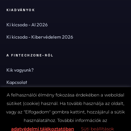
KIADVÁNYOK
Ki kicsoda - AI 2026
Ki kicsoda - Kibervédelem 2026
A FINTECHZONE-RÓL
Kik vagyunk?
Kapcsolat
Hírlevél
A felhasználói élmény fokozása érdekében a weboldal
sütiket (cookie) használ. Ha tovább használja az oldalt,
vagy az "Elfogadom" gombra kattint, hozzájárul a sütik
használatához. További információk az
© 2026 FinTechZone.hu - A FinTech Group Kft.
adatvédelmi tájékoztatóban
Süti beállítások