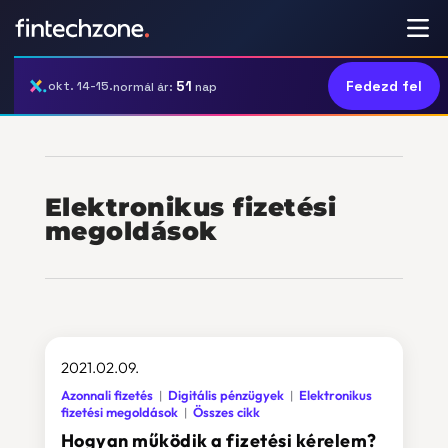
51
Fedezd fel
okt. 14-15.
normál ár:
nap
Elektronikus fizetési
megoldások
2021.02.09.
Azonnali fizetés
Digitális pénzügyek
Elektronikus
fizetési megoldások
Összes cikk
Hogyan működik a fizetési kérelem?