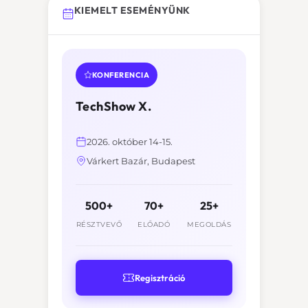
KIEMELT ESEMÉNYÜNK
KONFERENCIA
TechShow X.
2026. október 14-15.
Várkert Bazár, Budapest
500+
70+
25+
RÉSZTVEVŐ
ELŐADÓ
MEGOLDÁS
Regisztráció