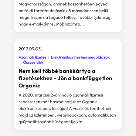
Magyarországon, aminek köszönhetően egyedi
belföldi forintátutalásaink 5 másodpercen belül
megérkeznek a fogadó félhez. További újdonság,
hogy e-mail-címre, mobilszámra,...
2019.09.03.
Azonnali fizetés
Elektronikus fizetési megoldások
Összes cikk
Nem kell többé bankkártya a
fizetésekhez – Jön a bankfüggetlen
Organic
A 2020. március 2-án induló azonnali fizetési
rendszeren már használhatjuk az Organic
elektronikus pénztárcáját! A vásárlók fizethetnek
majd az üzletekben, webshopokban, automatikusan
gyűjthetik tovább hűségpontjaikat,...