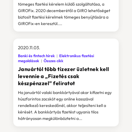
tömeges fizetési kérelem küldő szolgáltatása, a
GIROFix. 2020 decemberétől a GIRO lehetőséget
biztosít fizetési kérelmek tömeges benyújtására a
GIROFix-en keresztül....
2020.11.03.
Banki és fintech hírek
Elektronikus fizetési
megoldások
Összes cikk
Januártól több tízezer üzletnek kell
levennie a „Fizetés csak
készpénzzel” feliratot
Ha januártól valaki bankkártyával akar kifizetni egy
húszforintos zacskót egy online kasszával
rendelkező kereskedőnél, akkor teljesíteni kell a
kérését. A bankkártyás fizetést ugyanis tilos
hátrányosan megkülönböztetni a...