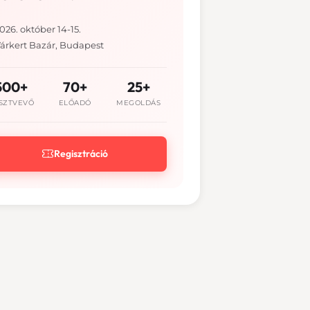
026. október 14-15.
árkert Bazár, Budapest
500+
70+
25+
SZTVEVŐ
ELŐADÓ
MEGOLDÁS
Regisztráció