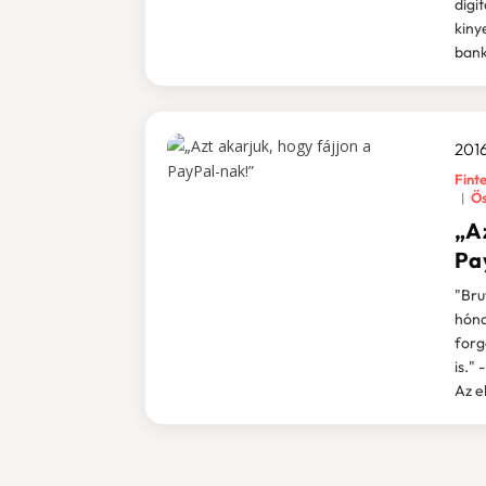
digi
kiny
bank
2016
Fint
Ös
„Az
Pa
"Bru
hóna
forg
is." 
Az e