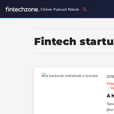
Cikkek
Podcast
Rólunk
Fintech start
2016
Fint
Ös
A 
Tamá
jára