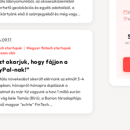
tális lábnyomunkból, az okoseszközeinkből
erhető geolokációs és egyéb adatokból, a
2
kártyánk első 6 számjegyéből és még vagy...
V
.09.17.
RÉ
ech startupok
Magyar fintech startupok
szes cikk
t akarjuk, hogy fájjon a
yPal-nak!”
tális növekedést sikerült elérnünk az elmúlt 3-4
pban; hónapról-hónapra duplázzuk a
almat és már túl vagyunk a havi 1 millió eurón
- vág bele Tamás (Bíró), a Barion társalapítója.
lső magyar "echte" FinTech...