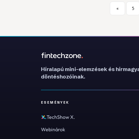
«
5
Híralapú mini-elemzések és hírmagya
döntéshozóinak.
ESEMÉNYEK
TechShow X.
Webinárok