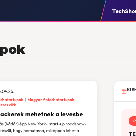
TechSho
upok
KIE
.09.26.
ech startupok
Magyar fintech startupok
szes cikk
hackerek mehetnek a levesbe
s (Kádár) épp New York-i start-up roadshow-
 készül, hogy bemutassa, miképpen lehet a
TE