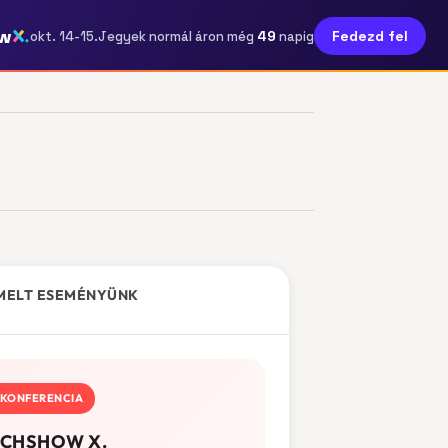
w
49
Fedezd fel
okt. 14-15.
Jegyek normál áron még
napig
MELT ESEMÉNYÜNK
KONFERENCIA
CHSHOW X.