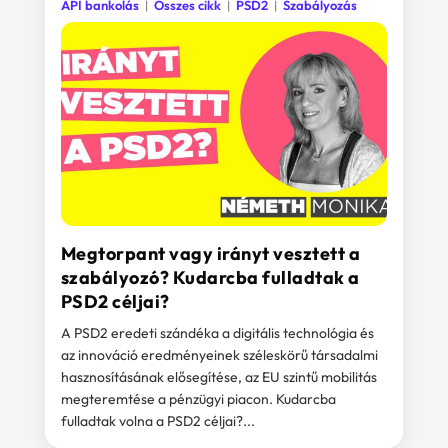
API bankolás
Összes cikk
PSD2
Szabályozás
Megtorpant vagy irányt vesztett a
szabályozó? Kudarcba fulladtak a
PSD2 céljai?
A PSD2 eredeti szándéka a digitális technológia és
az innováció eredményeinek széleskörű társadalmi
hasznosításának elősegítése, az EU szintű mobilitás
megteremtése a pénzügyi piacon. Kudarcba
fulladtak volna a PSD2 céljai?...