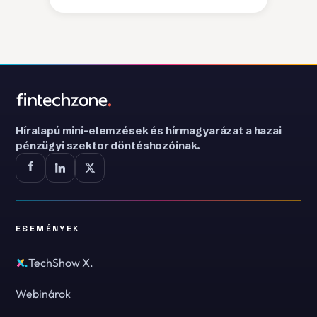
Híralapú mini-elemzések és hírmagyarázat a hazai
pénzügyi szektor döntéshozóinak.
ESEMÉNYEK
TechShow X.
Webinárok