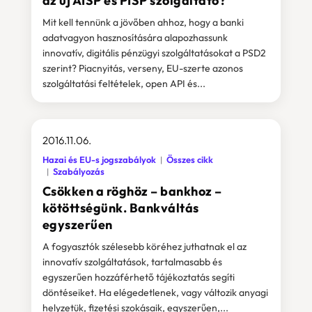
az új AISP és PISP szolgáltató?
Mit kell tennünk a jövőben ahhoz, hogy a banki
adatvagyon hasznosítására alapozhassunk
innovatív, digitális pénzügyi szolgáltatásokat a PSD2
szerint? Piacnyitás, verseny, EU-szerte azonos
szolgáltatási feltételek, open API és...
2016.11.06.
Hazai és EU-s jogszabályok
Összes cikk
Szabályozás
Csökken a röghöz – bankhoz –
kötöttségünk. Bankváltás
egyszerűen
A fogyasztók szélesebb köréhez juthatnak el az
innovatív szolgáltatások, tartalmasabb és
egyszerűen hozzáférhető tájékoztatás segíti
döntéseiket. Ha elégedetlenek, vagy változik anyagi
helyzetük, fizetési szokásaik, egyszerűen,...