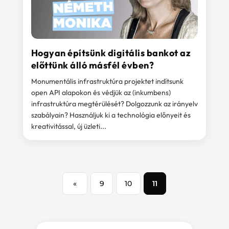
Hogyan építsünk digitális bankot az
előttünk álló másfél évben?
Monumentális infrastruktúra projektet indítsunk
open API alapokon és védjük az (inkumbens)
infrastruktúra megtérülését? Dolgozzunk az irányelv
szabályain? Használjuk ki a technológia előnyeit és
kreativitással, új üzleti...
«
9
10
11