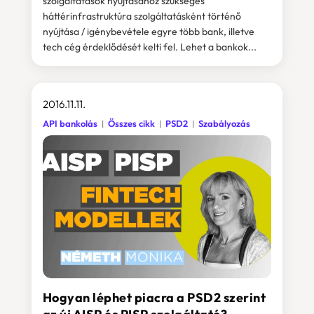
szolgáltatások nyújtásához szükséges
háttérinfrastruktúra szolgáltatásként történő
nyújtása / igénybevétele egyre több bank, illetve
tech cég érdeklődését kelti fel. Lehet a bankok...
2016.11.11.
API bankolás
Összes cikk
PSD2
Szabályozás
Hogyan léphet piacra a PSD2 szerint