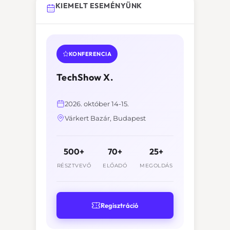
KIEMELT ESEMÉNYÜNK
KONFERENCIA
TechShow X.
2026. október 14-15.
Várkert Bazár, Budapest
500+
70+
25+
RÉSZTVEVŐ
ELŐADÓ
MEGOLDÁS
Regisztráció