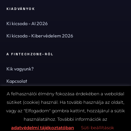
KIADVÁNYOK
Ki kicsoda - AI 2026
Ki kicsoda - Kibervédelem 2026
A FINTECHZONE-RÓL
Kik vagyunk?
Kapcsolat
Hírlevél
A felhasználói élmény fokozása érdekében a weboldal
sütiket (cookie) használ. Ha tovább használja az oldalt,
vagy az "Elfogadom" gombra kattint, hozzájárul a sütik
használatához. További információk az
© 2026 FinTechZone.hu - A FinTech Group Kft.
adatvédelmi tájékoztatóban
Süti beállítások