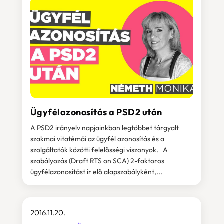
Ügyfélazonosítás a PSD2 után
A PSD2 irányelv napjainkban legtöbbet tárgyalt
szakmai vitatémái az ügyfél azonosítás és a
szolgáltatók közötti felelősségi viszonyok. A
szabályozás (Draft RTS on SCA) 2-faktoros
ügyfélazonosítást ír elő alapszabályként,...
2016.11.20.