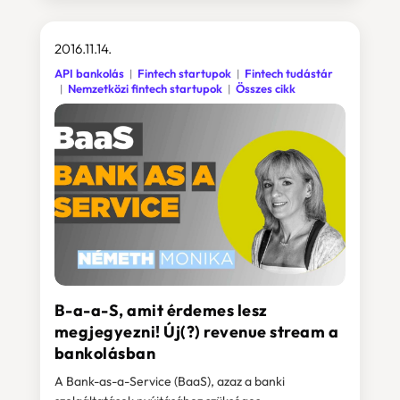
2016.11.14.
API bankolás
Fintech startupok
Fintech tudástár
Nemzetközi fintech startupok
Összes cikk
B-a-a-S, amit érdemes lesz
megjegyezni! Új(?) revenue stream a
bankolásban
A Bank-as-a-Service (BaaS), azaz a banki