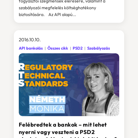
fogyasztói szegmensek elérésére, valamint a
szabályozói megfelelés költséghatékony
biztosítására. Az API alapú...
2016.10.10.
API bankolás
Összes cikk
PSD2
Szabályozás
Felébredtek a bankok – mit lehet
nyerni vagy veszteni a PSD2