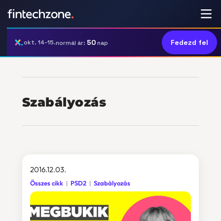
50
Fedezd fel
okt. 14-15.
normál ár:
nap
Szabályozás
2016.12.03.
Összes cikk
PSD2
Szabályozás