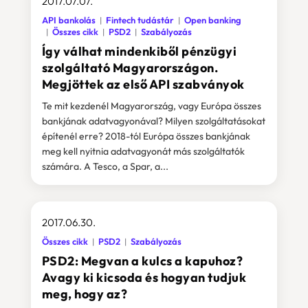
2017.07.07.
API bankolás
Fintech tudástár
Open banking
Összes cikk
PSD2
Szabályozás
Így válhat mindenkiből pénzügyi
szolgáltató Magyarországon.
Megjöttek az első API szabványok
Te mit kezdenél Magyarország, vagy Európa összes
bankjának adatvagyonával? Milyen szolgáltatásokat
építenél erre? 2018-tól Európa összes bankjának
meg kell nyitnia adatvagyonát más szolgáltatók
számára. A Tesco, a Spar, a...
2017.06.30.
Összes cikk
PSD2
Szabályozás
PSD2: Megvan a kulcs a kapuhoz?
Avagy ki kicsoda és hogyan tudjuk
meg, hogy az?