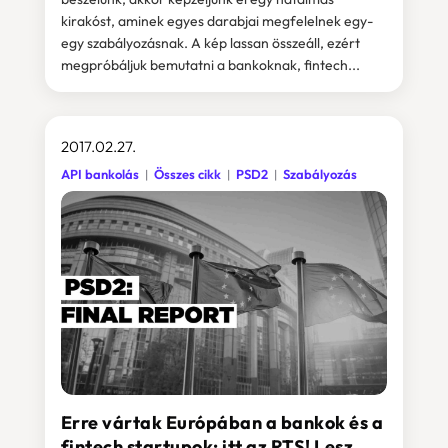
kirakóst, aminek egyes darabjai megfelelnek egy-
egy szabályozásnak. A kép lassan összeáll, ezért
megpróbáljuk bemutatni a bankoknak, fintech...
2017.02.27.
API bankolás
Összes cikk
PSD2
Szabályozás
Erre vártak Európában a bankok és a
fintech startupok: itt az RTS! Lesz