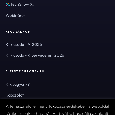
TechShow X.
Webinárok
KIADVÁNYOK
Ki kicsoda - AI 2026
Ki kicsoda - Kibervédelem 2026
A FINTECHZONE-RÓL
Kik vagyunk?
Kapcsolat
Hírlevél
A felhasználói élmény fokozása érdekében a weboldal
sütiket (cookie) használ. Ha tovább használja az oldalt,