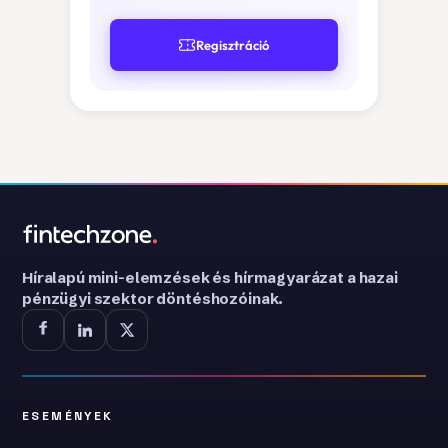
Regisztráció
Híralapú mini-elemzések és hírmagyarázat a hazai
pénzügyi szektor döntéshozóinak.
ESEMÉNYEK