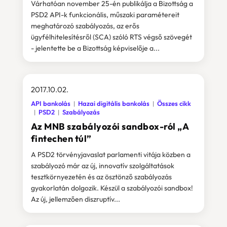
Várhatóan november 25-én publikálja a Bizottság a
PSD2 API-k funkcionális, műszaki paramétereit
meghatározó szabályozás, az erős
ügyfélhitelesítésről (SCA) szóló RTS végső szövegét
- jelentette be a Bizottság képviselője a...
2017.10.02.
API bankolás
Hazai digitális bankolás
Összes cikk
PSD2
Szabályozás
Az MNB szabályozói sandbox-ról „A
fintechen túl”
A PSD2 törvényjavaslat parlamenti vitája közben a
szabályozó már az új, innovatív szolgáltatások
tesztkörnyezetén és az ösztönző szabályozás
gyakorlatán dolgozik. Készül a szabályozói sandbox!
Az új, jellemzően diszruptív...