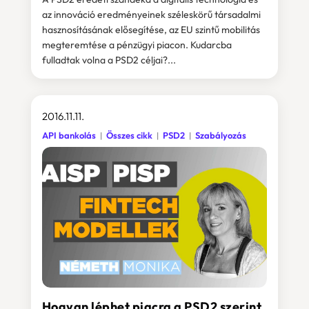
az innováció eredményeinek széleskörű társadalmi
hasznosításának elősegítése, az EU szintű mobilitás
megteremtése a pénzügyi piacon. Kudarcba
fulladtak volna a PSD2 céljai?...
2016.11.11.
API bankolás
Összes cikk
PSD2
Szabályozás
Hogyan léphet piacra a PSD2 szerint