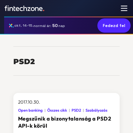
50
Fedezd fel
okt. 14-15.
normál ár:
nap
PSD2
2017.10.30.
Open banking
Összes cikk
PSD2
Szabályozás
Megszűnik a bizonytalanság a PSD2
API-k körül