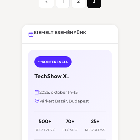
«
1
2
3
KIEMELT ESEMÉNYÜNK
KONFERENCIA
TechShow X.
2026. október 14-15.
Várkert Bazár, Budapest
500+
70+
25+
RÉSZTVEVŐ
ELŐADÓ
MEGOLDÁS