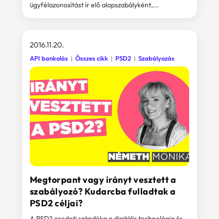
ügyfélazonosítást ír elő alapszabályként,...
2016.11.20.
API bankolás
Összes cikk
PSD2
Szabályozás
Megtorpant vagy irányt vesztett a
szabályozó? Kudarcba fulladtak a
PSD2 céljai?
A PSD2 eredeti szándéka a digitális technológia és