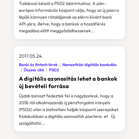
Tudakozó készül a PSD2 labirintushoz. A pán-
európai információs központ célja, hogy az új piacra
lépők könnyen rátaláljanak az elérni kívánt bank
API-jára, illetve, hogy a bankok a hozzáférés
megadása előtt meggyőződhessenek...
2017.05.24.
Banki és fintech hírek
Nemzetközi digitális bankolás
Összes cikk
PSD2
A digitális azonosítás lehet a bankok
új bevételi forrása
Újabb bizniszt fedeztek fel a nagybankok, hogy a
2018-tól alkalmazandó új pénzforgalmi irányelv
(PSD2) után is biztosítani tudják központi szerepüket.
Kialakulóban a digitális azonosítók piactere. et Új
szolgáltatói...