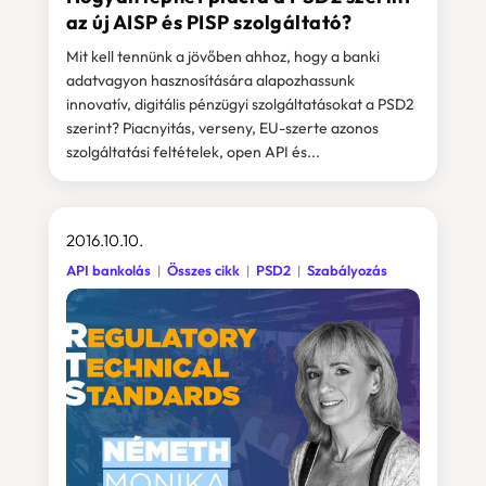
az új AISP és PISP szolgáltató?
Mit kell tennünk a jövőben ahhoz, hogy a banki
adatvagyon hasznosítására alapozhassunk
innovatív, digitális pénzügyi szolgáltatásokat a PSD2
szerint? Piacnyitás, verseny, EU-szerte azonos
szolgáltatási feltételek, open API és...
2016.10.10.
API bankolás
Összes cikk
PSD2
Szabályozás