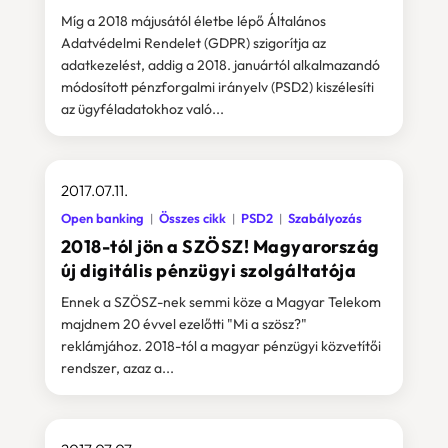
Míg a 2018 májusától életbe lépő Általános
Adatvédelmi Rendelet (GDPR) szigorítja az
adatkezelést, addig a 2018. januártól alkalmazandó
módosított pénzforgalmi irányelv (PSD2) kiszélesíti
az ügyféladatokhoz való...
2017.07.11.
Open banking
Összes cikk
PSD2
Szabályozás
2018-tól jön a SZÖSZ! Magyarország
új digitális pénzügyi szolgáltatója
Ennek a SZÖSZ-nek semmi köze a Magyar Telekom
majdnem 20 évvel ezelőtti "Mi a szösz?"
reklámjához. 2018-tól a magyar pénzügyi közvetítői
rendszer, azaz a...