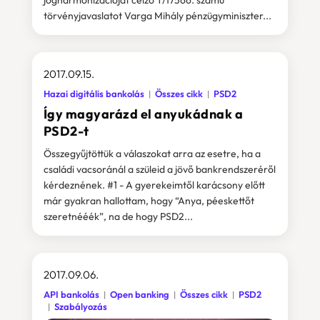
jogharmonizációját célzó T/17566. számú
törvényjavaslatot Varga Mihály pénzügyminiszter...
2017.09.15.
Hazai digitális bankolás
Összes cikk
PSD2
Így magyarázd el anyukádnak a
PSD2-t
Összegyűjtöttük a válaszokat arra az esetre, ha a
családi vacsoránál a szüleid a jövő bankrendszeréről
kérdeznének. #1 - A gyerekeimtől karácsony előtt
már gyakran hallottam, hogy “Anya, péeskettőt
szeretnééék”, na de hogy PSD2...
2017.09.06.
API bankolás
Open banking
Összes cikk
PSD2
Szabályozás