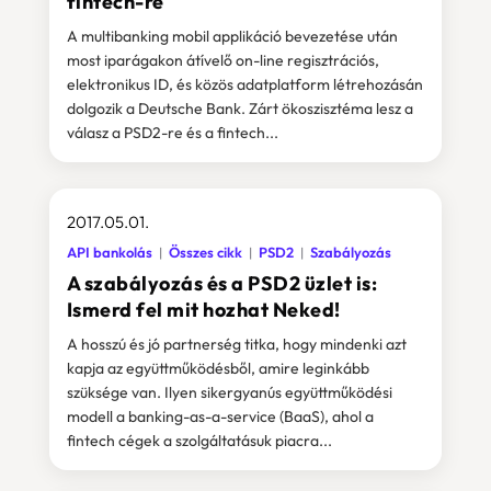
fintech-re
A multibanking mobil applikáció bevezetése után
most iparágakon átívelő on-line regisztrációs,
elektronikus ID, és közös adatplatform létrehozásán
dolgozik a Deutsche Bank. Zárt ökoszisztéma lesz a
válasz a PSD2-re és a fintech...
2017.05.01.
API bankolás
Összes cikk
PSD2
Szabályozás
A szabályozás és a PSD2 üzlet is:
Ismerd fel mit hozhat Neked!
A hosszú és jó partnerség titka, hogy mindenki azt
kapja az együttműködésből, amire leginkább
szüksége van. Ilyen sikergyanús együttműködési
modell a banking-as-a-service (BaaS), ahol a
fintech cégek a szolgáltatásuk piacra...