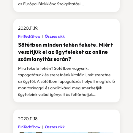
az Európai Blokklánc Szolgáltatási...
2020.11.19.
FinTechShow
Összes cikk
Sötétben minden tehén fekete. Miért
veszítjük el az ügyfeleket az online
számlanyitás során?
Mi a fekete tehén? Sötétben vagyunk,
tapogatózunk és szeretnénk kitalálni, mit szeretne
az ügyfél. A sötétben tapogatózás helyett megfelelő
monitoringgal és analitikával megismerhetjük
ügyfeleink valódi igényeit és feltárhatjuk...
2020.11.18.
FinTechShow
Összes cikk