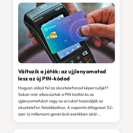
Változik a játék: az ujjlenyomatod
lesz az új PIN-kódod
Hogyan oldod fel az okostelefonod képernyőjét?
Sokan már elbúcsúztak a PIN kódtól és az
ujjlenyomatukat vagy az arcukat használják az
okostelefon feloldásához. A naponta átlagosan 52-
szer (a milleniumi generáció esetében akár...