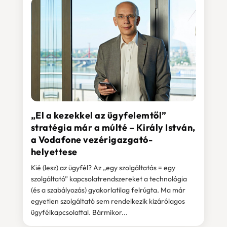
„El a kezekkel az ügyfelemtől”
stratégia már a múlté – Király István,
a Vodafone vezérigazgató-
helyettese
Kié (lesz) az ügyfél? Az „egy szolgáltatás = egy
szolgáltató” kapcsolatrendszereket a technológia
(és a szabályozás) gyakorlatilag felrúgta. Ma már
egyetlen szolgáltató sem rendelkezik kizárólagos
ügyfélkapcsolattal. Bármikor...