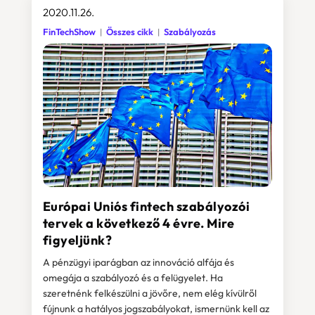
2020.11.26.
FinTechShow
Összes cikk
Szabályozás
Európai Uniós fintech szabályozói
tervek a következő 4 évre. Mire
figyeljünk?
A pénzügyi iparágban az innováció alfája és
omegája a szabályozó és a felügyelet. Ha
szeretnénk felkészülni a jövőre, nem elég kívülről
fújnunk a hatályos jogszabályokat, ismernünk kell az