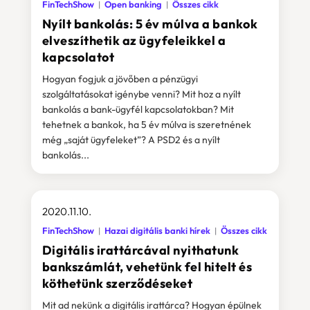
FinTechShow
Open banking
Összes cikk
Nyílt bankolás: 5 év múlva a bankok
elveszíthetik az ügyfeleikkel a
kapcsolatot
Hogyan fogjuk a jövőben a pénzügyi
szolgáltatásokat igénybe venni? Mit hoz a nyílt
bankolás a bank-ügyfél kapcsolatokban? Mit
tehetnek a bankok, ha 5 év múlva is szeretnének
még „saját ügyfeleket”? A PSD2 és a nyílt
bankolás...
2020.11.10.
FinTechShow
Hazai digitális banki hírek
Összes cikk
Digitális irattárcával nyithatunk
bankszámlát, vehetünk fel hitelt és
köthetünk szerződéseket
Mit ad nekünk a digitális irattárca? Hogyan épülnek