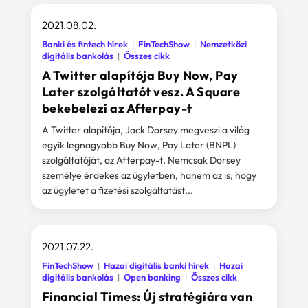
2021.08.02.
Banki és fintech hírek
FinTechShow
Nemzetközi
digitális bankolás
Összes cikk
A Twitter alapítója Buy Now, Pay
Later szolgáltatót vesz. A Square
bekebelezi az Afterpay-t
A Twitter alapítója, Jack Dorsey megveszi a világ
egyik legnagyobb Buy Now, Pay Later (BNPL)
szolgáltatóját, az Afterpay-t. Nemcsak Dorsey
személye érdekes az ügyletben, hanem az is, hogy
az ügyletet a fizetési szolgáltatást...
2021.07.22.
FinTechShow
Hazai digitális banki hírek
Hazai
digitális bankolás
Open banking
Összes cikk
Financial Times: Új stratégiára van