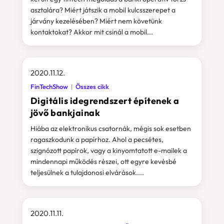
asztalára? Miért játszik a mobil kulcsszerepet a
járvány kezelésében? Miért nem követünk
kontaktokat? Akkor mit csinál a mobil...
2020.11.12.
FinTechShow
Összes cikk
Digitális idegrendszert építenek a
jövő bankjainak
Hiába az elektronikus csatornák, mégis sok esetben
ragaszkodunk a papírhoz. Ahol a pecsétes,
szignózott papírok, vagy a kinyomtatott e-mailek a
mindennapi működés részei, ott egyre kevésbé
teljesülnek a tulajdonosi elvárások....
2020.11.11.