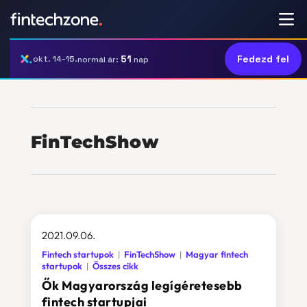
51
Fedezd fel
okt. 14-15.
normál ár:
nap
FinTechShow
2021.09.06.
Fintech startupok
FinTechShow
Magyar fintech
startupok
Összes cikk
Ők Magyarország legígéretesebb
fintech startupjai