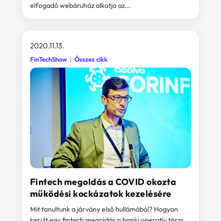
elfogadó webáruház alkotja az...
2020.11.13.
FinTechShow
Összes cikk
Fintech megoldás a COVID okozta
működési kockázatok kezelésére
Mit tanultunk a járvány első hullámából? Hogyan
került egy fintech megoldás a banki operatív törzs