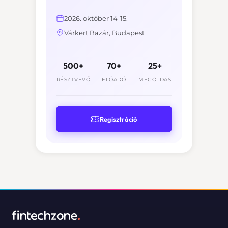
2026. október 14-15.
Várkert Bazár, Budapest
500+
70+
25+
RÉSZTVEVŐ
ELŐADÓ
MEGOLDÁS
Regisztráció