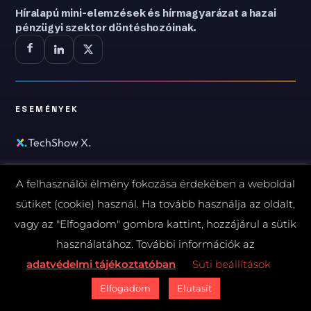
Híralapú mini-elemzések és hírmagyarázat a hazai
pénzügyi szektor döntéshozóinak.
ESEMÉNYEK
TechShow X.
Webinárok
A felhasználói élmény fokozása érdekében a weboldal
sütiket (cookie) használ. Ha tovább használja az oldalt,
KIADVÁNYOK
vagy az "Elfogadom" gombra kattint, hozzájárul a sütik
használatához. További információk az
Ki kicsoda - AI 2026
adatvédelmi tájékoztatóban
Süti beállítások
Ki kicsoda - Kibervédelem 2026
Elfogadom
Elutasít