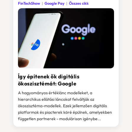
FinTechShow
Google Pay
Összes cikk
Így építenek ők digitális
ökoszisztémát: Google
A hagyományos értéklánc modelleket, a
hierarchikus ellátási láncokat felváltják az
ökoszisztéma-modellek. Ezek jellemzően digitális
platformok és piacterek köré épülnek, amelyekben
független partnerek - modulárisan igénybe...