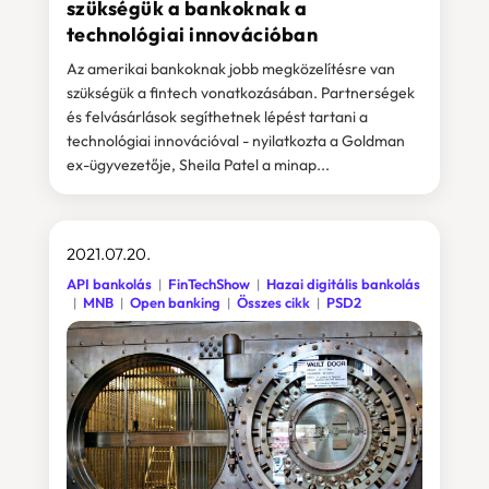
szükségük a bankoknak a
technológiai innovációban
Az amerikai bankoknak jobb megközelítésre van
szükségük a fintech vonatkozásában. Partnerségek
és felvásárlások segíthetnek lépést tartani a
technológiai innovációval - nyilatkozta a Goldman
ex-ügyvezetője, Sheila Patel a minap...
2021.07.20.
API bankolás
FinTechShow
Hazai digitális bankolás
MNB
Open banking
Összes cikk
PSD2