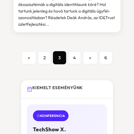
ökoszisztémák a digitális identitásunk köré? Hol
tartunk jelenleg és hová tartunk a digitális ügyfél-
azonosításban? Részletek Deák András, az ID&Trust
üzletfejlesztési...
«
2
3
4
»
6
KIEMELT ESEMÉNYÜNK
KONFERENCIA
TechShow X.