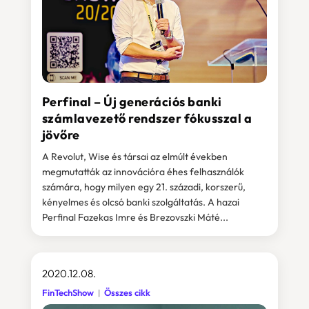
Perfinal – Új generációs banki
számlavezető rendszer fókusszal a
jövőre
A Revolut, Wise és társai az elmúlt években
megmutatták az innovációra éhes felhasználók
számára, hogy milyen egy 21. századi, korszerű,
kényelmes és olcsó banki szolgáltatás. A hazai
Perfinal Fazekas Imre és Brezovszki Máté...
2020.12.08.
FinTechShow
Összes cikk