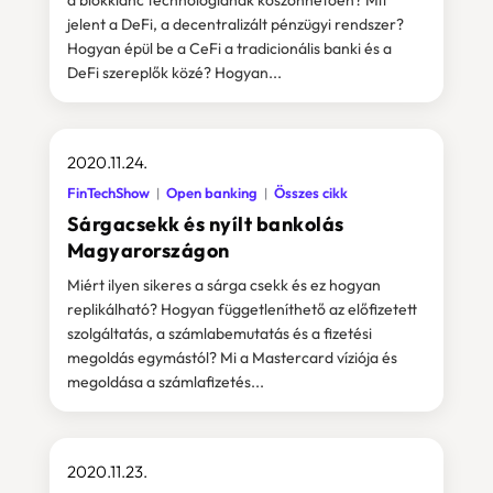
a blokklánc technológiának köszönhetően? Mit
jelent a DeFi, a decentralizált pénzügyi rendszer?
Hogyan épül be a CeFi a tradicionális banki és a
DeFi szereplők közé? Hogyan...
2020.11.24.
FinTechShow
Open banking
Összes cikk
Sárgacsekk és nyílt bankolás
Magyarországon
Miért ilyen sikeres a sárga csekk és ez hogyan
replikálható? Hogyan függetleníthető az előfizetett
szolgáltatás, a számlabemutatás és a fizetési
megoldás egymástól? Mi a Mastercard víziója és
megoldása a számlafizetés...
2020.11.23.