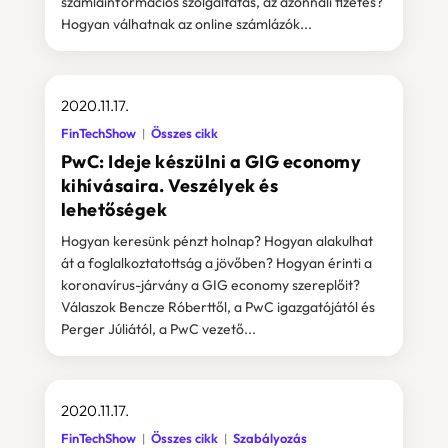
számlainformációs szolgáltatás, az azonnali fizetés?
Hogyan válhatnak az online számlázók...
2020.11.17.
FinTechShow
Összes cikk
PwC: Ideje készülni a GIG economy
kihívásaira. Veszélyek és
lehetőségek
Hogyan keresünk pénzt holnap? Hogyan alakulhat
át a foglalkoztatottság a jövőben? Hogyan érinti a
koronavírus-járvány a GIG economy szereplőit?
Válaszok Bencze Róberttől, a PwC igazgatójától és
Perger Júliától, a PwC vezető...
2020.11.17.
FinTechShow
Összes cikk
Szabályozás