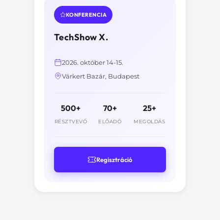
KONFERENCIA
TechShow X.
2026. október 14-15.
Várkert Bazár, Budapest
500+
70+
25+
RÉSZTVEVŐ
ELŐADÓ
MEGOLDÁS
Regisztráció