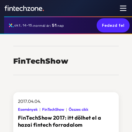
51
Fedezd fel
okt. 14-15.
normál ár:
nap
FinTechShow
2017.04.04.
Események
FinTechShow
Összes cikk
FinTechShow 2017: itt dőlhet el a
hazai fintech forradalom