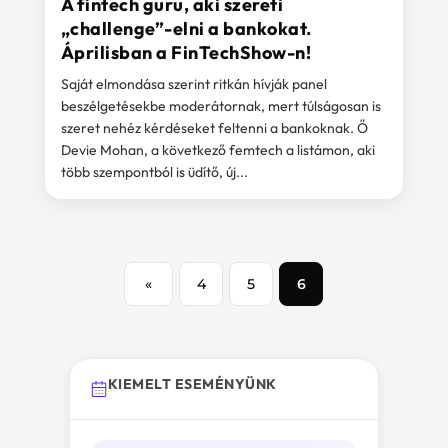
A fintech guru, aki szereti
„challenge”-elni a bankokat.
Áprilisban a FinTechShow-n!
Saját elmondása szerint ritkán hívják panel
beszélgetésekbe moderátornak, mert túlságosan is
szeret nehéz kérdéseket feltenni a bankoknak. Ő
Devie Mohan, a következő femtech a listámon, aki
több szempontból is üdítő, új...
«
4
5
6
KIEMELT ESEMÉNYÜNK