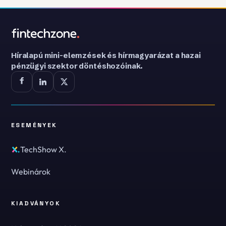
Híralapú mini-elemzések és hírmagyarázat a hazai
pénzügyi szektor döntéshozóinak.
ESEMÉNYEK
TechShow X.
Webinárok
KIADVÁNYOK