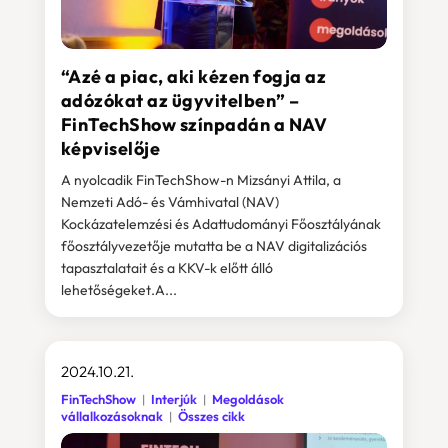
“Azé a piac, aki kézen fogja az
adózókat az ügyvitelben” –
FinTechShow színpadán a NAV
képviselője
A nyolcadik FinTechShow-n Mizsányi Attila, a
Nemzeti Adó- és Vámhivatal (NAV)
Kockázatelemzési és Adattudományi Főosztályának
főosztályvezetője mutatta be a NAV digitalizációs
tapasztalatait és a KKV-k előtt álló
lehetőségeket.A...
2024.10.21.
FinTechShow
Interjúk
Megoldások
vállalkozásoknak
Összes cikk