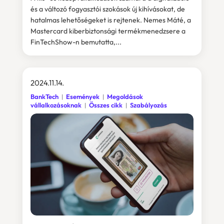
és a változó fogyasztói szokások új kihívásokat, de
hatalmas lehetőségeket is rejtenek. Nemes Máté, a
Mastercard kiberbiztonsági termékmenedzsere a
FinTechShow-n bemutatta,...
2024.11.14.
BankTech
Események
Megoldások
vállalkozásoknak
Összes cikk
Szabályozás