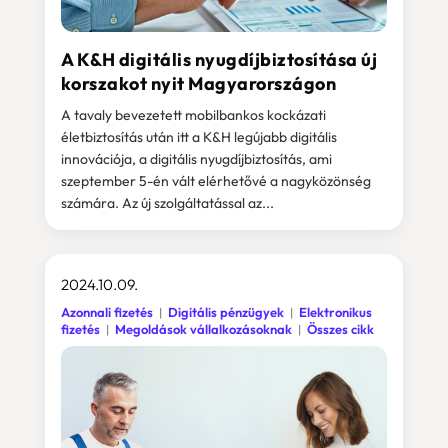
A K&H digitális nyugdíjbiztosítása új
korszakot nyit Magyarországon
A tavaly bevezetett mobilbankos kockázati
életbiztosítás után itt a K&H legújabb digitális
innovációja, a digitális nyugdíjbiztosítás, ami
szeptember 5-én vált elérhetővé a nagyközönség
számára. Az új szolgáltatással az...
2024.10.09.
Azonnali fizetés
Digitális pénzügyek
Elektronikus
fizetés
Megoldások vállalkozásoknak
Összes cikk