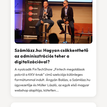
Számlázz.hu: Hogyan csökkenthető
az adminisztrációs teher a
digitalizációval?
A nyolcadik FinTechShow „Fintech megoldások
polcról a KKV-knak” című szekciója különleges
formátummal indult. Ángyán Balázs, a Számlázz.hu
ügyvezetője és Müller László, az egyik első magyar
webshop alapítója, kötetlen...