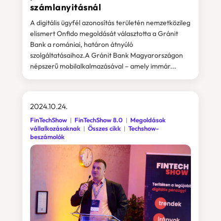
számlanyitásnál
A digitális ügyfél azonosítás területén nemzetközileg
elismert Onfido megoldását választotta a Gránit
Bank a romániai, határon átnyúló
szolgáltatásaihoz.A Gránit Bank Magyarországon
népszerű mobilalkalmazásával – amely immár...
2024.10.24.
FinTechShow
FinTechShow 8.0
Megoldások
vállalkozásoknak
Összes cikk
Techshow-
beszámolók