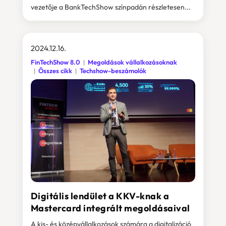
vezetője a BankTechShow színpadán részletesen...
2024.12.16.
FinTechShow 8.0
Megoldások vállalkozásoknak
Összes cikk
Techshow-beszámolók
Digitális lendület a KKV-knak a
Mastercard integrált megoldásaival
A kis- és középvállalkozások számára a digitalizáció