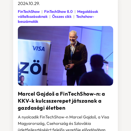
2024.10.29.
FinTechShow
FinTechShow 8.0
Megoldások
vállalkozásoknak
Összes cikk
Techshow-
beszámolók
Marcel Gajdoš a FinTechShow-n: a
KKV-k kulcsszerepet játszanak a
gazdasági életben
A nyolcadik FinTechShow-n Marcel Gajdoš, a Visa
Magyarország, Csehország és Szlovákia
üzletfejlesztéséért felelős vezetője előadásában