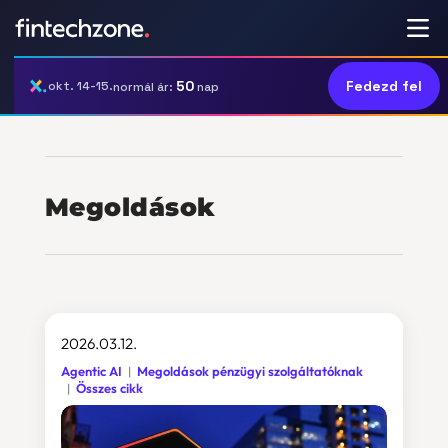
50
Fedezd fel
okt. 14-15.
normál ár:
nap
Megoldások
2026.03.12.
Agentic AI
Megoldások pénzügyi szolgáltatóknak
Összes cikk