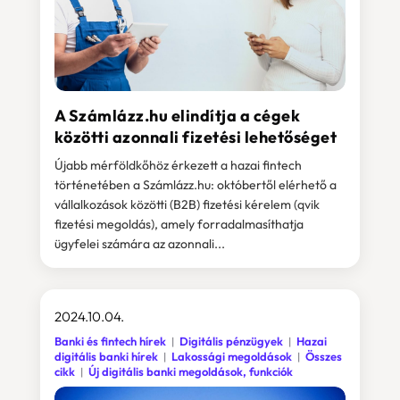
A Számlázz.hu elindítja a cégek
közötti azonnali fizetési lehetőséget
Újabb mérföldkőhöz érkezett a hazai fintech
történetében a Számlázz.hu: októbertől elérhető a
vállalkozások közötti (B2B) fizetési kérelem (qvik
fizetési megoldás), amely forradalmasíthatja
ügyfelei számára az azonnali...
2024.10.04.
Banki és fintech hírek
Digitális pénzügyek
Hazai
digitális banki hírek
Lakossági megoldások
Összes
cikk
Új digitális banki megoldások, funkciók