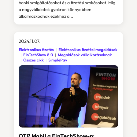
banki szolgáltatásokat és a fizetési szokásokat. Míg
a nagyvállalatok gyakran könnyebben
alkalmazkodnak ezekhez a...
2024.11.07.
Elektronikus fizetés
Elektronikus fizetési megoldások
FinTechShow 8.0
Megoldások vállalkozásoknak
Összes cikk
SimplePay
OTP Mobil a FinTechShow-n: