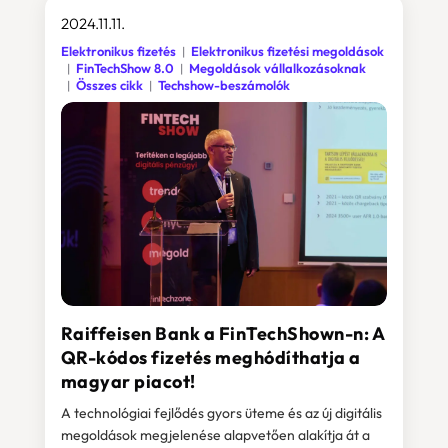
2024.11.11.
Elektronikus fizetés
Elektronikus fizetési megoldások
FinTechShow 8.0
Megoldások vállalkozásoknak
Összes cikk
Techshow-beszámolók
Raiffeisen Bank a FinTechShown-n: A
QR-kódos fizetés meghódíthatja a
magyar piacot!
A technológiai fejlődés gyors üteme és az új digitális
megoldások megjelenése alapvetően alakítja át a