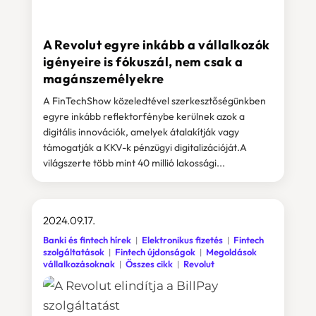
A Revolut egyre inkább a vállalkozók
igényeire is fókuszál, nem csak a
magánszemélyekre
A FinTechShow közeledtével szerkesztőségünkben
egyre inkább reflektorfénybe kerülnek azok a
digitális innovációk, amelyek átalakítják vagy
támogatják a KKV-k pénzügyi digitalizációját.A
világszerte több mint 40 millió lakossági...
2024.09.17.
Banki és fintech hírek
Elektronikus fizetés
Fintech
szolgáltatások
Fintech újdonságok
Megoldások
vállalkozásoknak
Összes cikk
Revolut