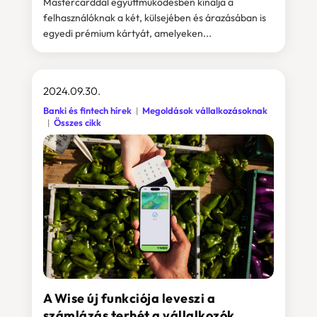
Mastercarddal együttműködésben kínálja a
felhasználóknak a két, külsejében és árazásában is
egyedi prémium kártyát, amelyeken...
2024.09.30.
Banki és fintech hírek
Megoldások vállalkozásoknak
Összes cikk
A Wise új funkciója leveszi a
számlázás terhét a vállalkozók