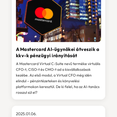
A Mastercard AI-ügynökei átveszik a
kkv-k pénzügyi irányítását
A Mastercard Virtual C-Suite nevű terméke virtuális
CFO-t, CISO-t és CMO-t ad a kisvállalkozások
kezébe. Az első modul, a Virtual CFO még idén
elindul – pénzintézeteken és könyvelési
platformokon keresztül. De ki felel, ha az AI-tanács
rosszul sül el?
2025.01.06.