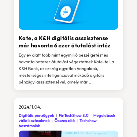
Kate, a K&H digitális asszisztense
már havonta 6 ezer átutalást intéz
Egy év alatt több mint egymillió beszélgetést és
havonta hatezer átutalást végeztetnek Kate-tel, a
K&H Bank, az ország egyetlen hangalapú,
mesterséges intelligenciával működő digitális
pénzügyi asszisztensével, amely már...
2024.11.04.
Digitális pénzügyek
FinTechShow 8.0
Megoldások
vállalkozásoknak
Összes cikk
Techshow-
beszámolók