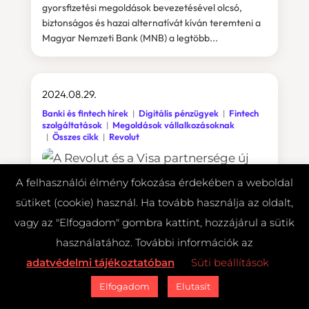
gyorsfizetési megoldások bevezetésével olcsó,
biztonságos és hazai alternatívát kíván teremteni a
Magyar Nemzeti Bank (MNB) a legtöbb...
2024.08.29.
Banki és fintech hírek
Digitális pénzügyek
Fintech
szolgáltatások
Megoldások vállalkozásoknak
Összes cikk
Revolut
A felhasználói élmény fokozása érdekében a weboldal
sütiket (cookie) használ. Ha tovább használja az oldalt,
vagy az "Elfogadom" gombra kattint, hozzájárul a sütik
használatához. További információk az
adatvédelmi tájékoztatóban
Süti beállítások
Elfogadom
Elutasít
A Revolut és a Visa partnersége új