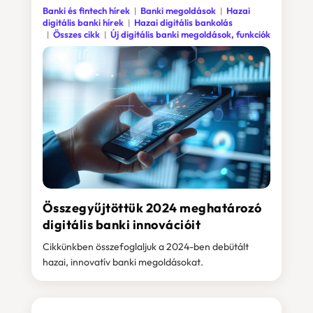
Banki és fintech hírek
Banki megoldások
Hazai
digitális banki hírek
Hazai digitális bankolás
Összes cikk
Új digitális banki megoldások, funkciók
Összegyűjtöttük 2024 meghatározó
digitális banki innovációit
Cikkünkben összefoglaljuk a 2024-ben debütált
hazai, innovatív banki megoldásokat.