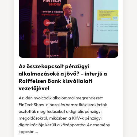
Az összekapcsolt pénzügyi
alkalmazásoké a jövő? – interjú a
Raiffeisen Bank kisvállalati
vezetőjével
Az idén nyolcadik alkalommal megrendezett
FinTechShow-n hazai és nemzetközi szakértők
osztották meg tudásukat a digitális pénzügyi
megoldásokról, miközben a KKV-k pénzügyi
digitalizációja került a középpontba.Az esemény
kapcsán...