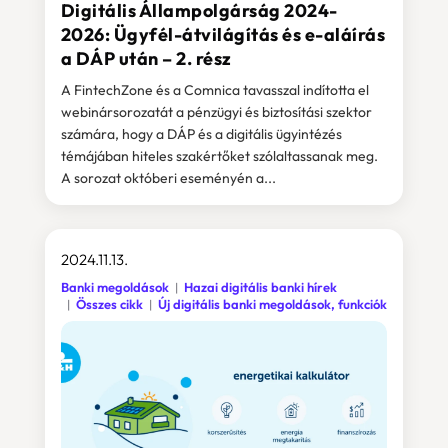
Digitális Állampolgárság 2024-
2026: Ügyfél-átvilágítás és e-aláírás
a DÁP után – 2. rész
A FintechZone és a Comnica tavasszal indította el
webinársorozatát a pénzügyi és biztosítási szektor
számára, hogy a DÁP és a digitális ügyintézés
témájában hiteles szakértőket szólaltassanak meg.
A sorozat októberi eseményén a...
2024.11.13.
Banki megoldások
Hazai digitális banki hírek
Összes cikk
Új digitális banki megoldások, funkciók