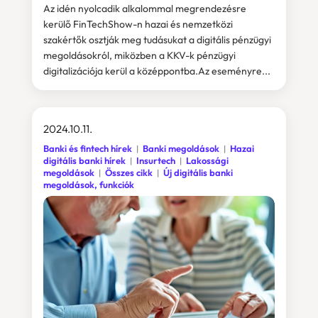
Az idén nyolcadik alkalommal megrendezésre
kerülő FinTechShow-n hazai és nemzetközi
szakértők osztják meg tudásukat a digitális pénzügyi
megoldásokról, miközben a KKV-k pénzügyi
digitalizációja kerül a középpontba.Az eseményre...
2024.10.11.
Banki és fintech hírek
Banki megoldások
Hazai
digitális banki hírek
Insurtech
Lakossági
megoldások
Összes cikk
Új digitális banki
megoldások, funkciók