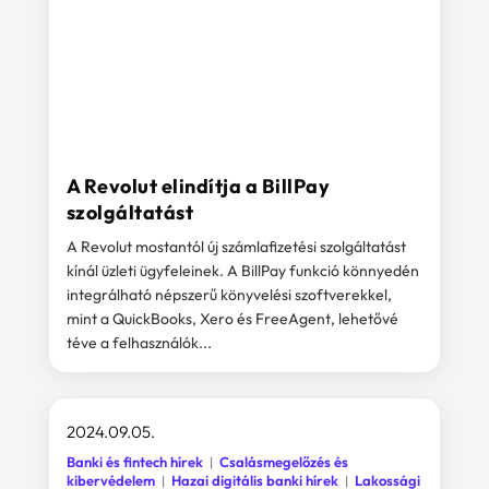
A Revolut elindítja a BillPay
szolgáltatást
A Revolut mostantól új számlafizetési szolgáltatást
kínál üzleti ügyfeleinek. A BillPay funkció könnyedén
integrálható népszerű könyvelési szoftverekkel,
mint a QuickBooks, Xero és FreeAgent, lehetővé
téve a felhasználók...
2024.09.05.
Banki és fintech hírek
Csalásmegelőzés és
kibervédelem
Hazai digitális banki hírek
Lakossági