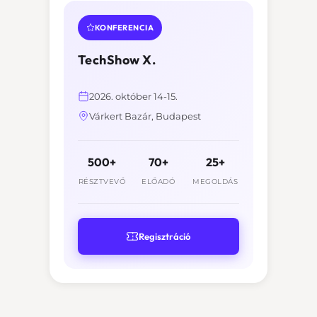
KONFERENCIA
TechShow X.
2026. október 14-15.
Várkert Bazár, Budapest
500+
70+
25+
RÉSZTVEVŐ
ELŐADÓ
MEGOLDÁS
Regisztráció