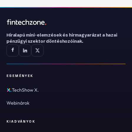
Híralapú mini-elemzések és hírmagyarázat a hazai
pénzügyi szektor döntéshozóinak.
ESEMÉNYEK
TechShow X.
Webinárok
KIADVÁNYOK