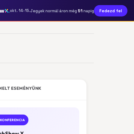
ow
51
okt. 14-15.
Fedezd fel
Jegyek normál áron még
napig
MELT ESEMÉNYÜNK
KONFERENCIA
chShow X.