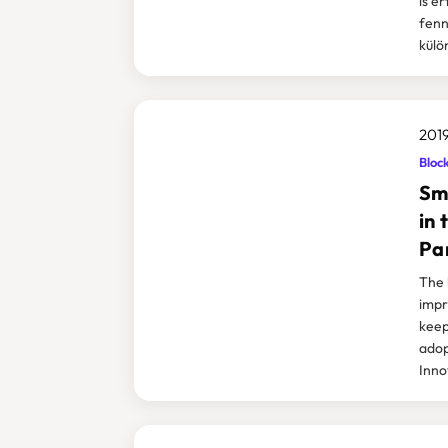
is é
fenn
külö
2019
Bloc
Sm
in 
Pa
The 
impr
keep
adop
Inno