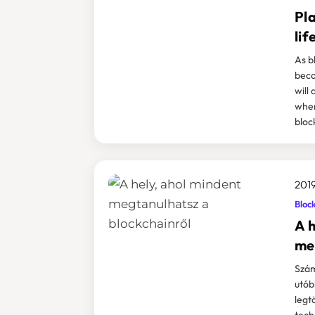
Pl
lif
As b
beco
will
wher
bloc
2019
Bloc
A h
me
Szám
utób
legt
tech