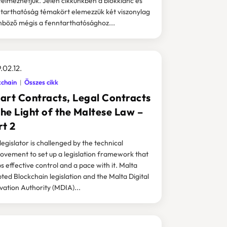
rtelmezhetjük. Jelen cikkünkben a blokklánc és
tarthatóság témakört elemezzük két viszonylag
nböző mégis a fenntarthatósághoz...
.02.12.
kchain
Összes cikk
art Contracts, Legal Contracts
the Light of the Maltese Law –
rt 2
legislator is challenged by the technical
ovement to set up a legislation framework that
s effective control and a pace with it. Malta
ted Blockchain legislation and the Malta Digital
vation Authority (MDIA)...