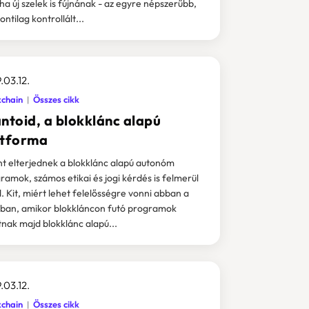
ha új szelek is fújnának - az egyre népszerűbb,
ntilag kontrollált...
.03.12.
kchain
Összes cikk
ntoid, a blokklánc alapú
etforma
t elterjednek a blokklánc alapú autonóm
ramok, számos etikai és jogi kérdés is felmerül
. Kit, miért lehet felelősségre vonni abban a
gban, amikor blokkláncon futó programok
tnak majd blokklánc alapú...
.03.12.
kchain
Összes cikk