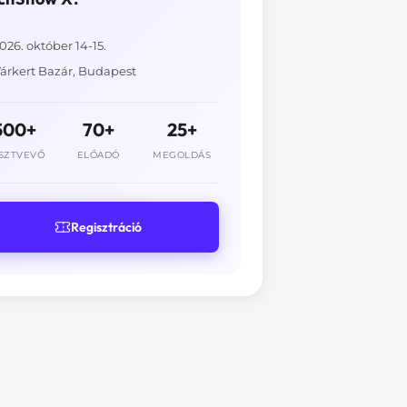
026. október 14-15.
árkert Bazár, Budapest
500+
70+
25+
SZTVEVŐ
ELŐADÓ
MEGOLDÁS
Regisztráció