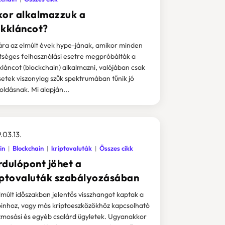
kor alkalmazzuk a
okkláncot?
ra az elmúlt évek hype-jának, amikor minden
tséges felhasználási esetre megpróbálták a
kláncot (blockchain) alkalmazni, valójában csak
setek viszonylag szűk spektrumában tűnik jó
ldásnak. Mi alapján...
.03.13.
in
Blockchain
kriptovaluták
Összes cikk
rdulópont jöhet a
iptovaluták szabályozásában
lmúlt időszakban jelentős visszhangot kaptak a
oinhoz, vagy más kriptoeszközökhöz kapcsolható
mosási és egyéb csalárd ügyletek. Ugyanakkor