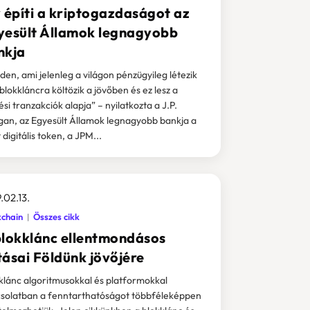
y építi a kriptogazdaságot az
yesült Államok legnagyobb
nkja
den, ami jelenleg a világon pénzügyileg létezik
 blokkláncra költözik a jövőben és ez lesz a
ési tranzakciók alapja” – nyilatkozta a J.P.
an, az Egyesült Államok legnagyobb bankja a
 digitális token, a JPM...
.02.13.
kchain
Összes cikk
blokklánc ellentmondásos
tásai Földünk jövőjére
klánc algoritmusokkal és platformokkal
solatban a fenntarthatóságot többféleképpen