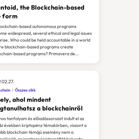
antoid, the Blockchain-based
e form
lockchain-based autonomous programs
me widespread, several ethical and legal issues
 arise. Who could be held accountable in a world
e blockchain-based programs create
kchain-based programs? Primavera de...
.02.27.
kchain
Összes cikk
ely, ahol mindent
gtanulhatsz a blockchainről
os tanfolyam és előadássorozat indult el az
bi években kriptopénz témakörben, viszont a
öbb blockchain témájú esemény nem a
nológiát, az izgalmas kriptográfiát helyezte