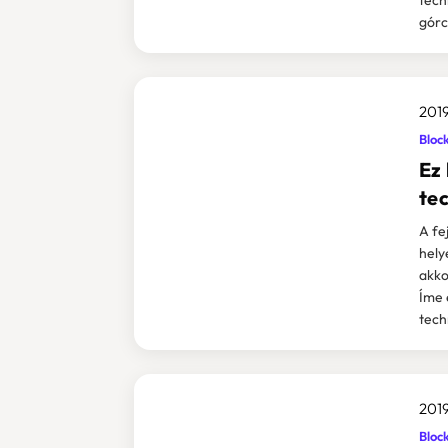
górc
2019
Bloc
Ez 
te
A fej
hely
akko
Íme 
tech
2019
Bloc