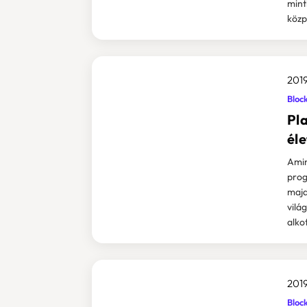
mint
közpo
2019
Bloc
Pla
él
Amin
prog
majd
vilá
alko
2019
Bloc