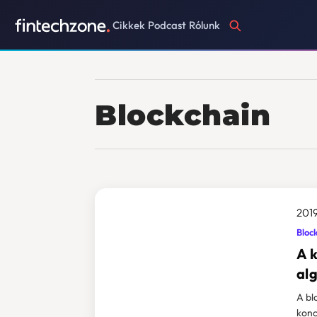
Cikkek
Podcast
Rólunk
Blockchain
2019
Bloc
A k
al
A bl
konc