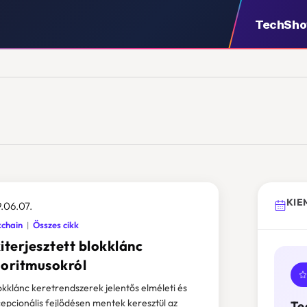
TechSh
KIE
.06.07.
kchain
Összes cikk
iterjesztett blokklánc
goritmusokról
okklánc keretrendszerek jelentős elméleti és
epcionális fejlődésen mentek keresztül az
Te