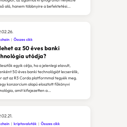
ső alá, hanem többnyire a befektetési...
.02.26.
kchain
Összes cikk
lehet az 50 éves banki
chnológia utódja?
lesztők egyik célja, ha a jelenlegi elavult,
enként 50 éves banki technológiát lecserélik,
r azt az R3 Corda platformmal tegyék meg.
egy konzorcium alapú elosztott főkönyvi
nológia, amit kifejezetten a...
.02.21.
kchain
kriptovaluták
Összes cikk