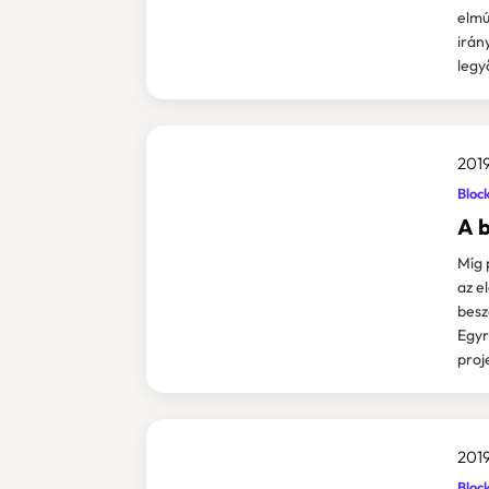
elmú
irán
legy
2019
Bloc
A 
Míg 
az e
besz
Egyr
proje
2019
Bloc