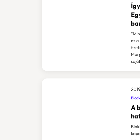
Íg
Eg
ba
“Min
az a
fizet
Morg
saját
2019
Bloc
A 
ha
Blok
kapc