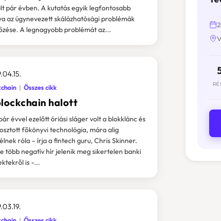
lt pár évben. A kutatás egyik legfontosabb
ya az úgynevezett skálázhatósági problémák
2
őzése. A legnagyobb problémát az...
V
.04.15.
RÉ
kchain
Összes cikk
blockchain halott
pár évvel ezelőtt óriási sláger volt a blokklánc és
losztott főkönyvi technológia, mára alig
élnek róla – írja a fintech guru, Chris Skinner.
e több negatív hír jelenik meg sikertelen banki
ktekről is -...
.03.19.
kchain
Összes cikk