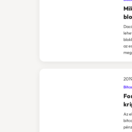
Mi
bl
Dacá
lehe
blok
az e
mego
2019
Bitco
Fo
kr
Az e
bitc
pénz