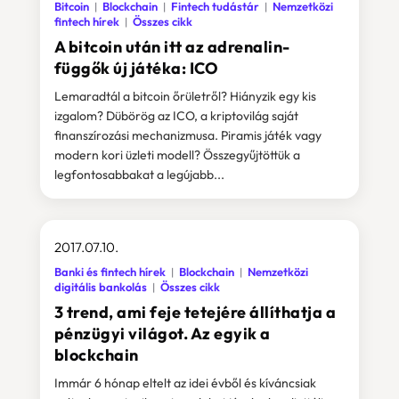
Bitcoin
Blockchain
Fintech tudástár
Nemzetközi
fintech hírek
Összes cikk
A bitcoin után itt az adrenalin-
függők új játéka: ICO
Lemaradtál a bitcoin őrületről? Hiányzik egy kis
izgalom? Dübörög az ICO, a kriptovilág saját
finanszírozási mechanizmusa. Piramis játék vagy
modern kori üzleti modell? Összegyűjtöttük a
legfontosabbakat a legújabb...
2017.07.10.
Banki és fintech hírek
Blockchain
Nemzetközi
digitális bankolás
Összes cikk
3 trend, ami feje tetejére állíthatja a
pénzügyi világot. Az egyik a
blockchain
Immár 6 hónap eltelt az idei évből és kíváncsiak