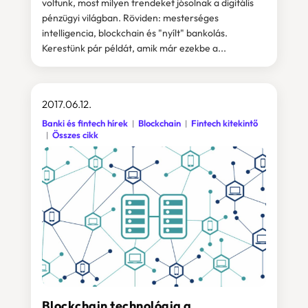
voltunk, most milyen trendeket jósolnak a digitális
pénzügyi világban. Röviden: mesterséges
intelligencia, blockchain és "nyílt" bankolás.
Kerestünk pár példát, amik már ezekbe a...
2017.06.12.
Banki és fintech hírek
Blockchain
Fintech kitekintő
Összes cikk
Blockchain technológia a