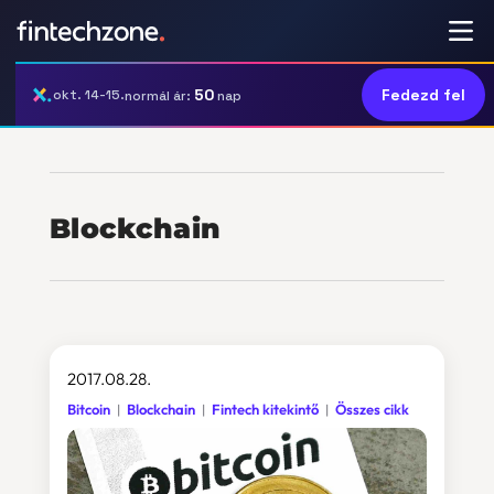
50
Fedezd fel
okt. 14-15.
normál ár:
nap
Blockchain
2017.08.28.
Bitcoin
Blockchain
Fintech kitekintő
Összes cikk