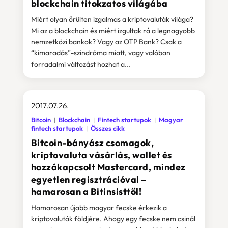
blockchain titokzatos világába
Miért olyan őrülten izgalmas a kriptovaluták világa?
Mi az a blockchain és miért izgultak rá a legnagyobb
nemzetközi bankok? Vagy az OTP Bank? Csak a
“kimaradás”-szindróma miatt, vagy valóban
forradalmi változást hozhat a...
2017.07.26.
Bitcoin
Blockchain
Fintech startupok
Magyar
fintech startupok
Összes cikk
Bitcoin-bányász csomagok,
kriptovaluta vásárlás, wallet és
hozzákapcsolt Mastercard, mindez
egyetlen regisztrációval –
hamarosan a Bitinsisttől!
Hamarosan újabb magyar fecske érkezik a
kriptovaluták földjére. Ahogy egy fecske nem csinál