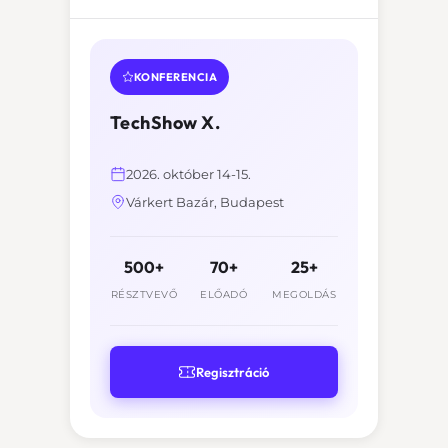
KONFERENCIA
TechShow X.
2026. október 14-15.
Várkert Bazár, Budapest
500+
70+
25+
RÉSZTVEVŐ
ELŐADÓ
MEGOLDÁS
Regisztráció