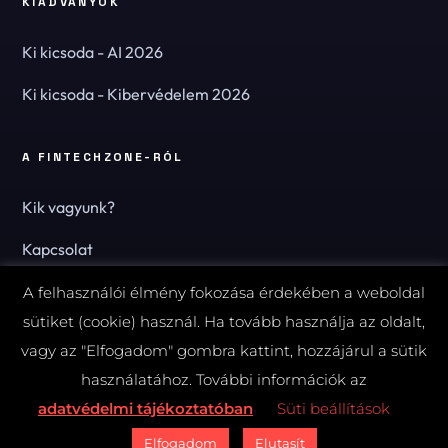
KIADVÁNYOK
Ki kicsoda - AI 2026
Ki kicsoda - Kibervédelem 2026
A FINTECHZONE-RÓL
Kik vagyunk?
Kapcsolat
Hírlevél
A felhasználói élmény fokozása érdekében a weboldal
sütiket (cookie) használ. Ha tovább használja az oldalt,
vagy az "Elfogadom" gombra kattint, hozzájárul a sütik
használatához. További információk az
© 2026 FinTechZone.hu - A FinTech Group Kft.
adatvédelmi tájékoztatóban
Süti beállítások
Impresszum
Adatvédelmi tájékoztató (PDF)
Süti-beállítások
Elfogadom
Elutasít