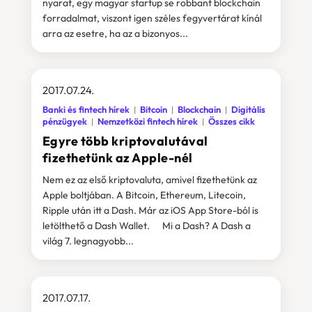
nyarat, egy magyar startup se robbant blockchain
forradalmat, viszont igen széles fegyvertárat kínál
arra az esetre, ha az a bizonyos...
2017.07.24.
Banki és fintech hírek
Bitcoin
Blockchain
Digitális
pénzügyek
Nemzetközi fintech hírek
Összes cikk
Egyre több kriptovalutával
fizethetünk az Apple-nél
Nem ez az első kriptovaluta, amivel fizethetünk az
Apple boltjában. A Bitcoin, Ethereum, Litecoin,
Ripple után itt a Dash. Már az iOS App Store-ból is
letölthető a Dash Wallet. Mi a Dash? A Dash a
világ 7. legnagyobb...
2017.07.17.