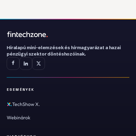
Híralapú mini-elemzések és hírmagyarázat a hazai
pénzügyi szektor döntéshozóinak.
ESEMÉNYEK
TechShow X.
Webinárok