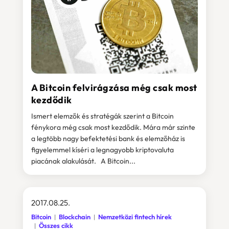
A Bitcoin felvirágzása még csak most
kezdődik
Ismert elemzők és stratégák szerint a Bitcoin
fénykora még csak most kezdődik. Mára már szinte
a legtöbb nagy befektetési bank és elemzőház is
figyelemmel kíséri a legnagyobb kriptovaluta
piacának alakulását. A Bitcoin...
2017.08.25.
Bitcoin
Blockchain
Nemzetközi fintech hírek
Összes cikk