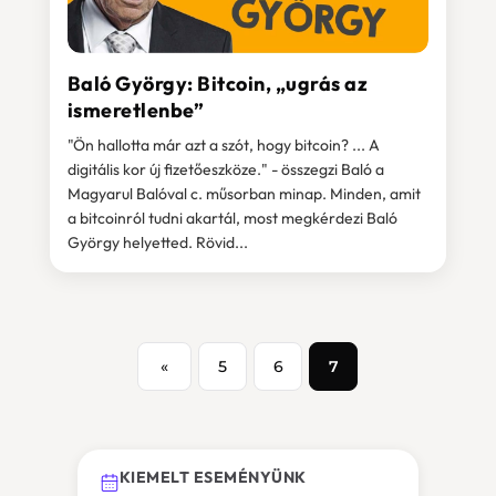
Baló György: Bitcoin, „ugrás az
ismeretlenbe”
"Ön hallotta már azt a szót, hogy bitcoin? ... A
digitális kor új fizetőeszköze." - összegzi Baló a
Magyarul Balóval c. műsorban minap. Minden, amit
a bitcoinról tudni akartál, most megkérdezi Baló
György helyetted. Rövid...
«
5
6
7
KIEMELT ESEMÉNYÜNK