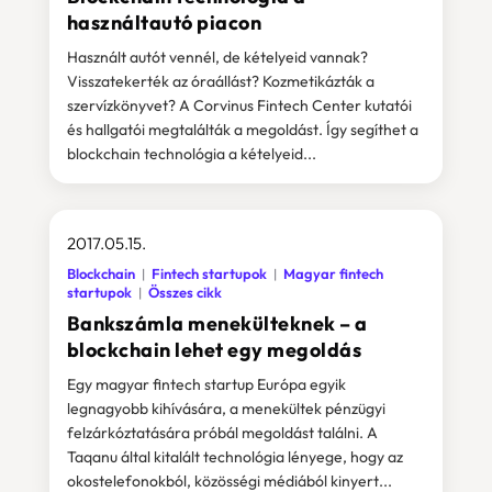
használtautó piacon
Használt autót vennél, de kételyeid vannak?
Visszatekerték az óraállást? Kozmetikázták a
szervízkönyvet? A Corvinus Fintech Center kutatói
és hallgatói megtalálták a megoldást. Így segíthet a
blockchain technológia a kételyeid...
2017.05.15.
Blockchain
Fintech startupok
Magyar fintech
startupok
Összes cikk
Bankszámla menekülteknek – a
blockchain lehet egy megoldás
Egy magyar fintech startup Európa egyik
legnagyobb kihívására, a menekültek pénzügyi
felzárkóztatására próbál megoldást találni. A
Taqanu által kitalált technológia lényege, hogy az
okostelefonokból, közösségi médiából kinyert...