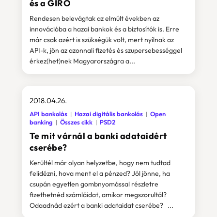
és a GIRO
Rendesen belevágtak az elmúlt években az
innovációba a hazai bankok és a biztosítók is. Erre
már csak azért is szükségük volt, mert nyílnak az
API-k, jön az azonnali fizetés és szupersebességgel
érkez(het)nek Magyarországra a...
2018.04.26.
API bankolás
Hazai digitális bankolás
Open
banking
Összes cikk
PSD2
Te mit várnál a banki adataidért
cserébe?
Kerültél már olyan helyzetbe, hogy nem tudtad
felidézni, hova ment el a pénzed? Jól jönne, ha
csupán egyetlen gombnyomással részletre
fizethetnéd számláidat, amikor megszorultál?
Odaadnád ezért a banki adataidat cserébe? ...