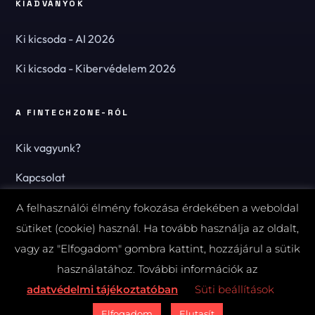
KIADVÁNYOK
Ki kicsoda - AI 2026
Ki kicsoda - Kibervédelem 2026
A FINTECHZONE-RÓL
Kik vagyunk?
Kapcsolat
Hírlevél
A felhasználói élmény fokozása érdekében a weboldal
sütiket (cookie) használ. Ha tovább használja az oldalt,
vagy az "Elfogadom" gombra kattint, hozzájárul a sütik
használatához. További információk az
© 2026 FinTechZone.hu - A FinTech Group Kft.
adatvédelmi tájékoztatóban
Süti beállítások
Impresszum
Adatvédelmi tájékoztató (PDF)
Süti-beállítások
Elfogadom
Elutasít