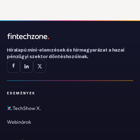
Híralapú mini-elemzések és hírmagyarázat a hazai
pénzügyi szektor döntéshozóinak.
ESEMÉNYEK
TechShow X.
Webinárok