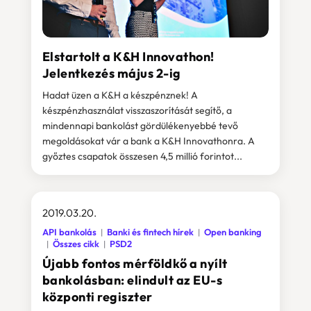
Elstartolt a K&H Innovathon!
Jelentkezés május 2-ig
Hadat üzen a K&H a készpénznek! A
készpénzhasználat visszaszorítását segítő, a
mindennapi bankolást gördülékenyebbé tevő
megoldásokat vár a bank a K&H Innovathonra. A
győztes csapatok összesen 4,5 millió forintot...
2019.03.20.
API bankolás
Banki és fintech hírek
Open banking
Összes cikk
PSD2
Újabb fontos mérföldkő a nyílt
bankolásban: elindult az EU-s
központi regiszter