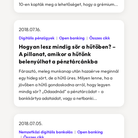
10-en kapták meg a lehetőséget, hogy a grémium...
2018.07.16.
Digitális pénzügyek
Open banking
Összes cikk
Hogyan lesz mindig sör a hűtőben? –
A pillanat, amikor a hűtőnk
belenyúlhat a pénztárcánkba
Fárasztó, meleg munkanap után hazaérve meginnál
egy hideg sört, de a hűtő üres. Milyen lenne, ha a
jövőben a hűtő gondoskodna arról, hogy legyen
mindig sör? „Odaadnád” a pénztárcádat – a
bankkártya adataidat, vagy a netbanki...
2018.07.05.
Nemzetközi digitális bankolás
Open banking
Összes cikk