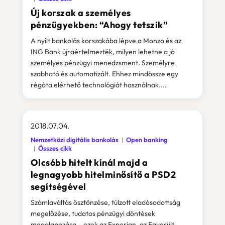
Új korszak a személyes
pénzügyekben: “Ahogy tetszik”
A nyílt bankolás korszakába lépve a Monzo és az
ING Bank újraértelmezték, milyen lehetne a jó
személyes pénzügyi menedzsment. Személyre
szabható és automatizált. Ehhez mindössze egy
régóta elérhető technológiát használnak....
2018.07.04.
Nemzetközi digitális bankolás
Open banking
Összes cikk
Olcsóbb hitelt kínál majd a
legnagyobb hitelminősítő a PSD2
segítségével
Számlaváltás ösztönzése, túlzott eladósodottság
megelőzése, tudatos pénzügyi döntések
megalapozása – ezek az Experian, az Egyesült