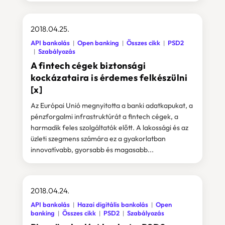
2018.04.25.
API bankolás
Open banking
Összes cikk
PSD2
Szabályozás
A fintech cégek biztonsági
kockázataira is érdemes felkészülni
[x]
Az Európai Unió megnyitotta a banki adatkapukat, a
pénzforgalmi infrastruktúrát a fintech cégek, a
harmadik feles szolgáltatók előtt. A lakossági és az
üzleti szegmens számára ez a gyakorlatban
innovatívabb, gyorsabb és magasabb...
2018.04.24.
API bankolás
Hazai digitális bankolás
Open
banking
Összes cikk
PSD2
Szabályozás