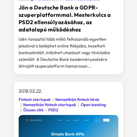
Jön a Deutsche Bank a GDPR-
szuperplatformmal. Mesterkulcs a
PSD2 ellensúlyozásához, az
adatalapú működéshez
Idén tavasztól több millió felhasználó egyetlen
jelszóval is beléphet online fiókjaiba, kezelheti
bankszámláit, intézheti utazásait vagy távközlési
számláit. A Deutsche Bank kezdeményezésére
létrejött szuperplatform hamarosan...
2018.02.22.
Fintech startupok
Nemzetközi fintech hírek
Nemzetközi fintech startupok
Open banking
Összes cikk
PSD2