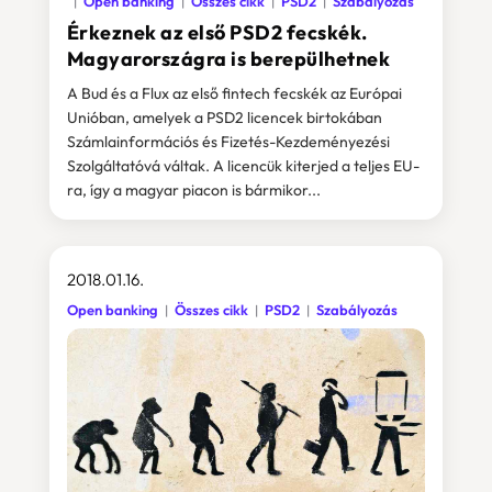
Open banking
Összes cikk
PSD2
Szabályozás
Érkeznek az első PSD2 fecskék.
Magyarországra is berepülhetnek
A Bud és a Flux az első fintech fecskék az Európai
Unióban, amelyek a PSD2 licencek birtokában
Számlainformációs és Fizetés-Kezdeményezési
Szolgáltatóvá váltak. A licencük kiterjed a teljes EU-
ra, így a magyar piacon is bármikor...
2018.01.16.
Open banking
Összes cikk
PSD2
Szabályozás