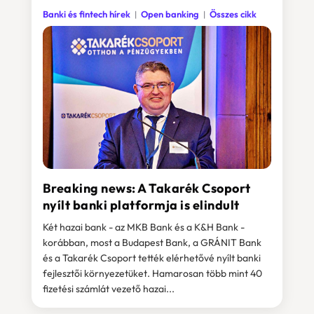
Banki és fintech hírek
Open banking
Összes cikk
Breaking news: A Takarék Csoport
nyílt banki platformja is elindult
Két hazai bank - az MKB Bank és a K&H Bank -
korábban, most a Budapest Bank, a GRÁNIT Bank
és a Takarék Csoport tették elérhetővé nyílt banki
fejlesztői környezetüket. Hamarosan több mint 40
fizetési számlát vezető hazai...