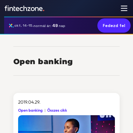
49
Fedezd fel
okt. 14-15.
normál ár:
nap
Open banking
2019.04.29.
Open banking
Összes cikk