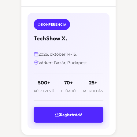
KONFERENCIA
TechShow X.
2026. október 14-15.
Várkert Bazár, Budapest
500+
70+
25+
RÉSZTVEVŐ
ELŐADÓ
MEGOLDÁS
Regisztráció