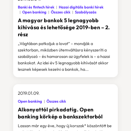
Banki és fintech hírek
Hazai digitális banki hírek
Open banking
Összes cikk
Szabályozás
A magyar bankok 5 legnagyobb
kihívása és lehetősége 2019-ben – 2.
rész
„Vágtában patkoljuk a lovat” – mondják a
szektorban, miközben ütemváltásra kényszeríti a
szabályozó – és hamarosan az ügyfelek is – a hazai
bankokat. Az idei év 5 legnagyobb kihívását akkor
lesznek képesek kezelni a bankok, ha...
2019.01.09.
Open banking
Összes cikk
Alkonyattól pirkadatig. Open
banking körkép a bankszektorból
Lassan már egy éve, hogy új korszak* köszöntött be