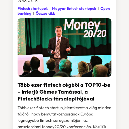
2018.07.19.
Fintech startupok
Magyar fintech startupok
Open
banking
Összes cikk
Több ezer fintech cégből a TOP10-be
– Interjú Gémes Tamással, a
FintechBlocks társalapítójával
Több ezer fintech startup jelentkezett a világ minden
tájáról, hogy bemutatkozhassanak Európa
legnagyobb fintech seregszemléjén, az
amszterdami Money20/20 konferencián. Közülük