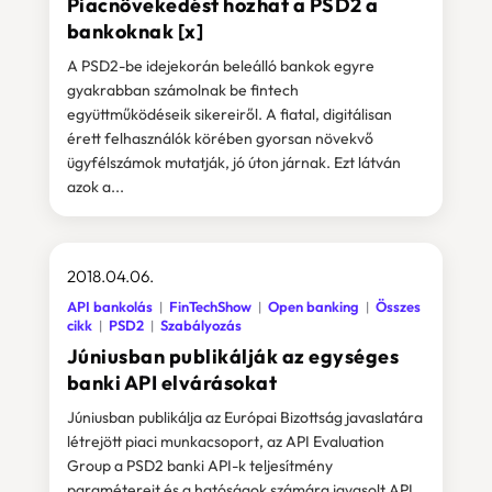
Piacnövekedést hozhat a PSD2 a
bankoknak [x]
A PSD2-be idejekorán beleálló bankok egyre
gyakrabban számolnak be fintech
együttműködéseik sikereiről. A fiatal, digitálisan
érett felhasználók körében gyorsan növekvő
ügyfélszámok mutatják, jó úton járnak. Ezt látván
azok a...
2018.04.06.
API bankolás
FinTechShow
Open banking
Összes
cikk
PSD2
Szabályozás
Júniusban publikálják az egységes
banki API elvárásokat
Júniusban publikálja az Európai Bizottság javaslatára
létrejött piaci munkacsoport, az API Evaluation
Group a PSD2 banki API-k teljesítmény
paramétereit és a hatóságok számára javasolt API