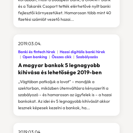
és a Takarék Csoport tették elérhetővé nyílt banki
fejlesztői környezetüket. Hamarosan több mint 40
fizetési számlát vezető hazai...
2019.03.04.
Banki és fintech hírek
Hazai digitális banki hírek
Open banking
Összes cikk
Szabályozás
A magyar bankok 5 legnagyobb
kihívása és lehetősége 2019-ben
„Vágtában patkoljuk a lovat” – mondják a
szektorban, miközben ütemváltásra kényszeríti a
szabályozó – és hamarosan az ügyfelek is – a hazai
bankokat. Az idei év 5 legnagyobb kihívását akkor
lesznek képesek kezelni a bankok, ha...
2019.03.04.