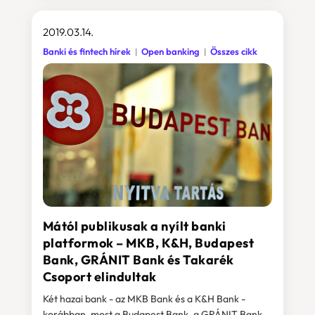
2019.03.14.
Banki és fintech hírek
Open banking
Összes cikk
Mától publikusak a nyílt banki
platformok – MKB, K&H, Budapest
Bank, GRÁNIT Bank és Takarék
Csoport elindultak
Két hazai bank - az MKB Bank és a K&H Bank -
korábban, most a Budapest Bank, a GRÁNIT Bank