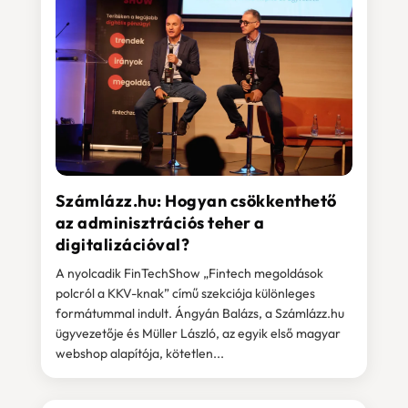
Számlázz.hu: Hogyan csökkenthető
az adminisztrációs teher a
digitalizációval?
A nyolcadik FinTechShow „Fintech megoldások
polcról a KKV-knak” című szekciója különleges
formátummal indult. Ángyán Balázs, a Számlázz.hu
ügyvezetője és Müller László, az egyik első magyar
webshop alapítója, kötetlen...