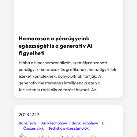
Hamarosan a pénzügyeink
egészségét is a generatív AI
figyelheti
Hiába a hiperperszonalizált, személyre szabott
pénzügyi kimutatások és grafikonok, ha az ügyfelek
ezeket komplexnek, bonyolultnak tartják. A
generatív mesterséges intelligencia ezen a
területen is radikális változást hozhat. Az...
2023.12.19.
BankTech
BankTechShow
BankTechShow 1.0
Összes cikk
Techshow-beszámolók