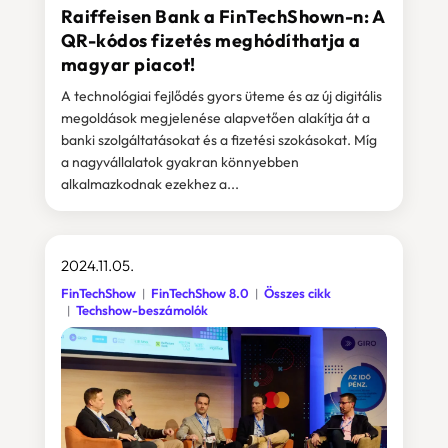
Raiffeisen Bank a FinTechShown-n: A
QR-kódos fizetés meghódíthatja a
magyar piacot!
A technológiai fejlődés gyors üteme és az új digitális
megoldások megjelenése alapvetően alakítja át a
banki szolgáltatásokat és a fizetési szokásokat. Míg
a nagyvállalatok gyakran könnyebben
alkalmazkodnak ezekhez a...
2024.11.05.
FinTechShow
FinTechShow 8.0
Összes cikk
Techshow-beszámolók