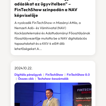
adózókat az ügyvitelben” –
FinTechShow színpadán a NAV
képviselője
A nyolcadik FinTechShow-n Mizsányi Attila, a
Nemzeti Adó- és Vámhivatal (NAV)
Kockázatelemzési és Adattudományi Főosztályának
főosztályvezetője mutatta be a NAV digitalizációs
tapasztalatait és a KKV-k előtt álló
lehetőségeket.A...
2024.10.22.
Digitális pénzügyek
FinTechShow
FinTechShow 8.0
Összes cikk
Techshow-beszámolók