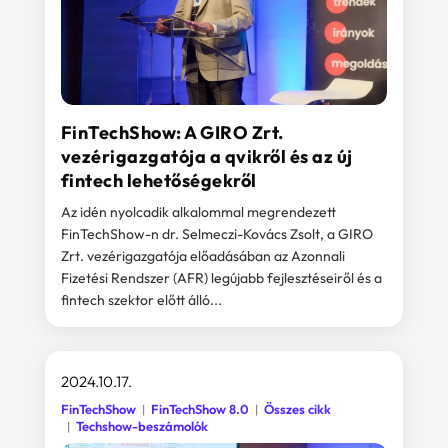
FinTechShow: A GIRO Zrt.
vezérigazgatója a qvikről és az új
fintech lehetőségekről
Az idén nyolcadik alkalommal megrendezett
FinTechShow-n dr. Selmeczi-Kovács Zsolt, a GIRO
Zrt. vezérigazgatója előadásában az Azonnali
Fizetési Rendszer (AFR) legújabb fejlesztéseiről és a
fintech szektor előtt álló...
2024.10.17.
FinTechShow
FinTechShow 8.0
Összes cikk
Techshow-beszámolók