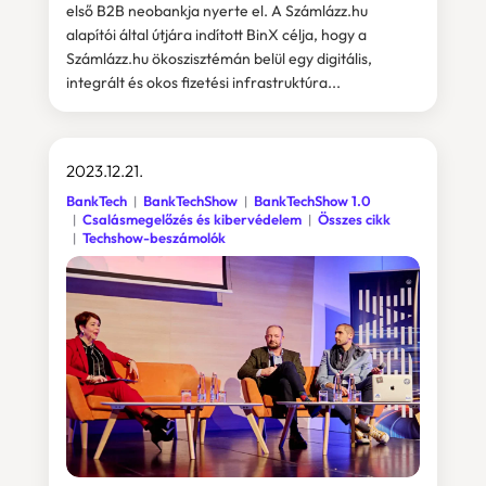
első B2B neobankja nyerte el. A Számlázz.hu
alapítói által útjára indított BinX célja, hogy a
Számlázz.hu ökoszisztémán belül egy digitális,
integrált és okos fizetési infrastruktúra...
2023.12.21.
BankTech
BankTechShow
BankTechShow 1.0
Csalásmegelőzés és kibervédelem
Összes cikk
Techshow-beszámolók