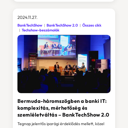
2024.11.27.
BankTechShow
BankTechShow 2.0
Összes cikk
Techshow-beszámolók
Bermuda-háromszögben a banki IT:
komplexitás, mérhetőség és
szemléletváltás – BankTechShow 2.0
Tegnap jelentős iparági érdeklődés mellett, közel