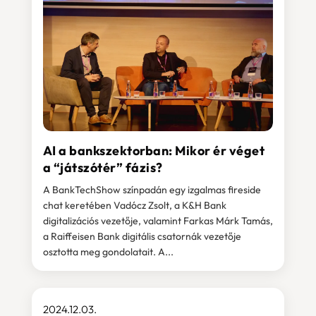
AI a bankszektorban: Mikor ér véget
a “játszótér” fázis?
A BankTechShow színpadán egy izgalmas fireside
chat keretében Vadócz Zsolt, a K&H Bank
digitalizációs vezetője, valamint Farkas Márk Tamás,
a Raiffeisen Bank digitális csatornák vezetője
osztotta meg gondolatait. A...
2024.12.03.