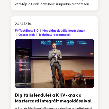
vezetője a BankTechShow színpadán részletesen...
2024.12.16.
FinTechShow 8.0
Megoldások vállalkozásoknak
Összes cikk
Techshow-beszámolók
Digitális lendület a KKV-knak a
Mastercard integrált megoldásaival
A kis- és középvállalkozások számára a digitalizáció