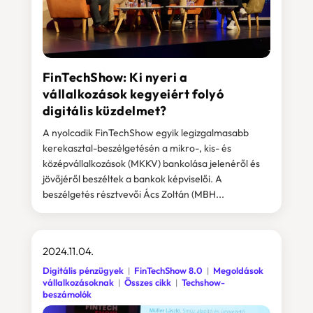
FinTechShow: Ki nyeri a
vállalkozások kegyeiért folyó
digitális küzdelmet?
A nyolcadik FinTechShow egyik legizgalmasabb
kerekasztal-beszélgetésén a mikro-, kis- és
középvállalkozások (MKKV) bankolása jelenéről és
jövőjéről beszéltek a bankok képviselői. A
beszélgetés résztvevői Ács Zoltán (MBH...
2024.11.04.
Digitális pénzügyek
FinTechShow 8.0
Megoldások
vállalkozásoknak
Összes cikk
Techshow-
beszámolók