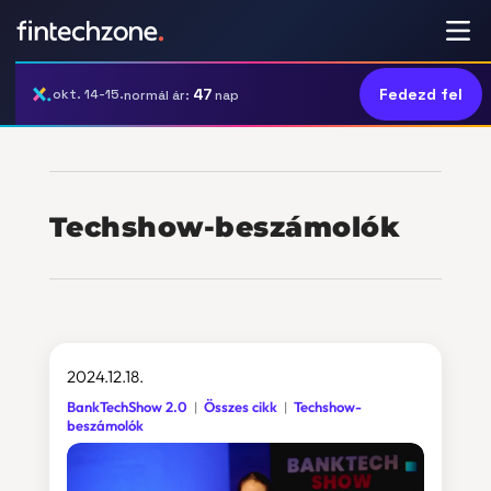
47
Fedezd fel
okt. 14-15.
normál ár:
nap
Techshow-beszámolók
2024.12.18.
BankTechShow 2.0
Összes cikk
Techshow-
beszámolók