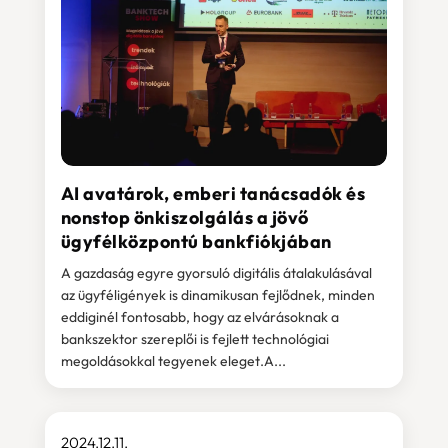
AI avatárok, emberi tanácsadók és
nonstop önkiszolgálás a jövő
ügyfélközpontú bankfiókjában
A gazdaság egyre gyorsuló digitális átalakulásával
az ügyféligények is dinamikusan fejlődnek, minden
eddiginél fontosabb, hogy az elvárásoknak a
bankszektor szereplői is fejlett technológiai
megoldásokkal tegyenek eleget.A...
2024.12.11.