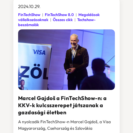
2024.10.29.
FinTechShow
FinTechShow 8.0
Megoldások
vállalkozásoknak
Összes cikk
Techshow-
beszámolók
Marcel Gajdoš a FinTechShow-n: a
KKV-k kulcsszerepet játszanak a
gazdasági életben
A nyolcadik FinTechShow-n Marcel Gajdoš, a Visa
Magyarország, Csehország és Szlovákia