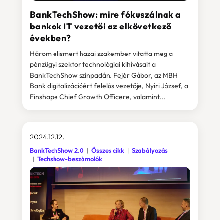
BankTechShow: mire fókuszálnak a
bankok IT vezetői az elkövetkező
években?
Három elismert hazai szakember vitatta meg a
pénzügyi szektor technológiai kihívásait a
BankTechShow színpadán. Fejér Gábor, az MBH
Bank digitalizációért felelős vezetője, Nyíri József, a
Finshape Chief Growth Officere, valamint...
2024.12.12.
BankTechShow 2.0
Összes cikk
Szabályozás
Techshow-beszámolók