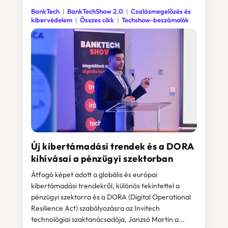
BankTech
BankTechShow 2.0
Csalásmegelőzés és
kibervédelem
Összes cikk
Techshow-beszámolók
Új kibertámadási trendek és a DORA
kihívásai a pénzügyi szektorban
Átfogó képet adott a globális és európai
kibertámadási trendekről, különös tekintettel a
pénzügyi szektorra és a DORA (Digital Operational
Resilience Act) szabályozásra az Invitech
technológiai szaktanácsadója, Janzsó Martin a...