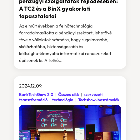
pénzügyi szolgáltatók fejlődésében:
A TC2 és a BinX gyakorlati
tapasztalatai
Az elmúlt években a felhőtechnológia
forradalmasította a pénzügyi szektort, lehetővé
téve a vállalatok számára, hogy rugalmasabb,
skálázhatóbb, biztonságosabb és
költséghatékonyabb informatikai rendszereket
építsenek ki. A felhő...
2024.12.09.
BankTechShow 2.0
Összes cikk
szervezeti
transzformáció
technológia
Techshow-beszámolók