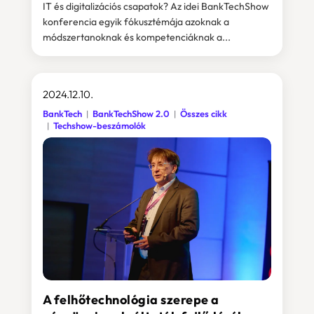
IT és digitalizációs csapatok? Az idei BankTechShow
konferencia egyik fókusztémája azoknak a
módszertanoknak és kompetenciáknak a...
2024.12.10.
BankTech
BankTechShow 2.0
Összes cikk
Techshow-beszámolók
A felhőtechnológia szerepe a