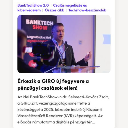
BankTechShow 2.0
Csalásmegelőzés és
kibervédelem
Összes cikk
Techshow-beszámolók
Érkezik a GIRO új fegyvere a
pénzügyi csalások ellen!
Az idei BankTechShow-n dr. Selmeczi-Kovács Zsolt,
a GIRO Zrt. vezérigazgatója ismertette a
közönséggel a 2025. közepén induló új Központi
Visszaélésszűrő Rendszer (KVR) képességeit. Az
előadás rámutatott a digitális pénzügyi tér...