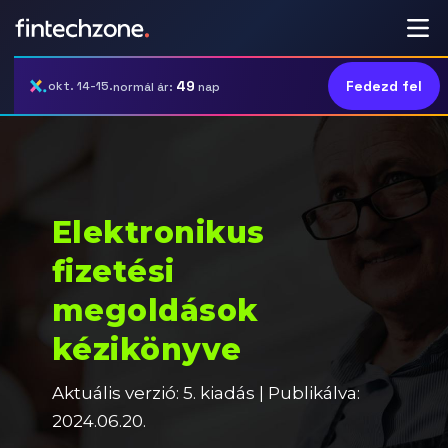
49
Fedezd fel
okt. 14-15.
normál ár:
nap
Elektronikus
fizetési
megoldások
kézikönyve
Aktuális verzió: 5. kiadás | Publikálva:
2024.06.20.