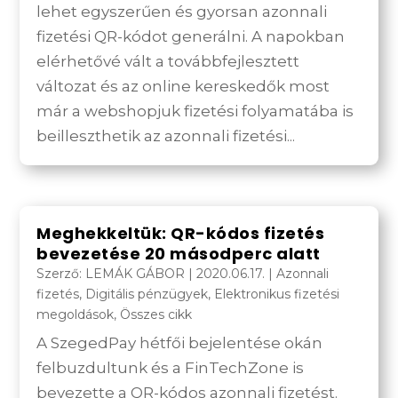
lehet egyszerűen és gyorsan azonnali
fizetési QR-kódot generálni. A napokban
elérhetővé vált a továbbfejlesztett
változat és az online kereskedők most
már a webshopjuk fizetési folyamatába is
beilleszthetik az azonnali fizetési...
Meghekkeltük: QR-kódos fizetés
bevezetése 20 másodperc alatt
Szerző:
LEMÁK GÁBOR
|
2020.06.17.
|
Azonnali
fizetés
,
Digitális pénzügyek
,
Elektronikus fizetési
megoldások
,
Összes cikk
A SzegedPay hétfői bejelentése okán
felbuzdultunk és a FinTechZone is
bevezette a QR-kódos azonnali fizetést.