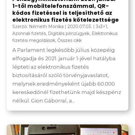
1-től mobiltelefonszámmal, QR-
kódos fizetéssel is teljesíthető az
elektronikus fizetés kötelezettsége
Szerző:
Németh Monika
|
2020.07.03.
|
3x3+1
,
Azonnali fizetés
,
Digitális pénzügyek
,
Elektronikus
fizetési megoldások
,
Összes cikk
A Parlament legkésőbb július közepéig
elfogadja és 2021. január 1-jével hatályba
lépteti az elektronikus fizetés
biztosításáról szóló törvényjavaslatot,
melynek eredményeként újabb 60.000
kereskedőnél fizethetünk majd készpénz
nélkül. Gion Gáborral, a...