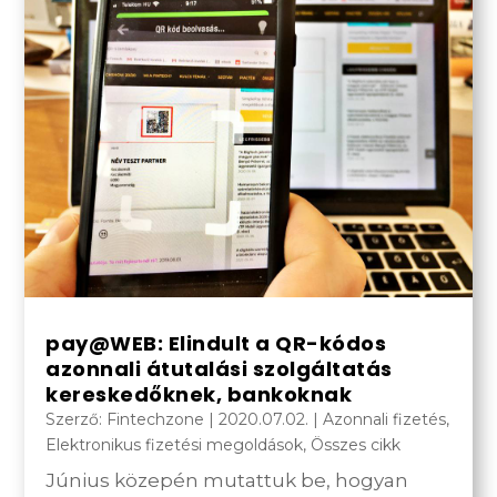
pay@WEB: Elindult a QR-kódos
azonnali átutalási szolgáltatás
kereskedőknek, bankoknak
Szerző:
Fintechzone
|
2020.07.02.
|
Azonnali fizetés
,
Elektronikus fizetési megoldások
,
Összes cikk
Június közepén mutattuk be, hogyan