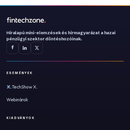
Híralapú mini-elemzések és hírmagyarázat a hazai
pénzügyi szektor döntéshozóinak.
ESEMÉNYEK
TechShow X.
Webinárok
KIADVÁNYOK