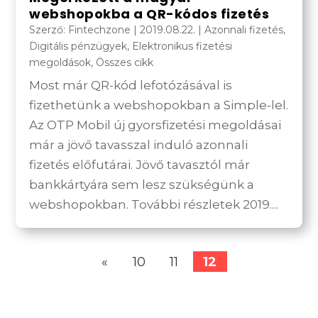
webshopokba a QR-kódos fizetés
Szerző:
Fintechzone
|
2019.08.22.
|
Azonnali fizetés
,
Digitális pénzügyek
,
Elektronikus fizetési
megoldások
,
Összes cikk
Most már QR-kód lefotózásával is
fizethetünk a webshopokban a Simple-lel.
Az OTP Mobil új gyorsfizetési megoldásai
már a jövő tavasszal induló azonnali
fizetés előfutárai. Jövő tavasztól már
bankkártyára sem lesz szükségünk a
webshopokban. További részletek 2019....
«
10
11
12