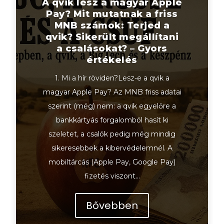
A qvik lesz a magyar Apple
Pay? Mit mutatnak a friss
MNB számok: Terjed a
qvik? Sikerült megállítani
a csalásokat? – Gyors
értékelés
1. Mi a hír röviden?Lesz-e a qvik a
magyar Apple Pay? Az MNB friss adatai
szerint (még) nem: a qvik egyelőre a
bankkártyás forgalomból hasít ki
szeletet, a csalók pedig még mindig
sikeresebbek a kibervédelemnél. A
mobiltárcás (Apple Pay, Google Pay)
fizetés viszont...
Bővebben