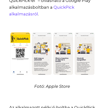
QuickPick-el” – olvasható a Google Play
alkalmazásboltban a
QuickPick
alkalmazásról
.
Fotó: Apple Store
Az alkalmazott nélküli boltba a QuickPick