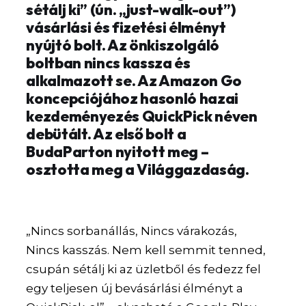
sétálj ki” (ún. „just-walk-out”)
vásárlási és fizetési élményt
nyújtó bolt. Az önkiszolgáló
boltban nincs kassza és
alkalmazott se. Az Amazon Go
koncepciójához hasonló hazai
kezdeményezés QuickPick néven
debütált. Az első bolt a
BudaParton nyitott meg –
osztotta meg a Világgazdaság.
„Nincs sorbanállás, Nincs várakozás,
Nincs kasszás. Nem kell semmit tenned,
csupán sétálj ki az üzletből és fedezz fel
egy teljesen új bevásárlási élményt a