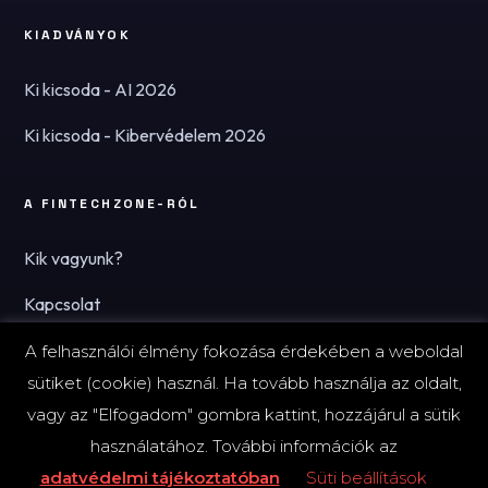
KIADVÁNYOK
Ki kicsoda - AI 2026
Ki kicsoda - Kibervédelem 2026
A FINTECHZONE-RÓL
Kik vagyunk?
Kapcsolat
Hírlevél
A felhasználói élmény fokozása érdekében a weboldal
sütiket (cookie) használ. Ha tovább használja az oldalt,
vagy az "Elfogadom" gombra kattint, hozzájárul a sütik
használatához. További információk az
© 2026 FinTechZone.hu - A FinTech Group Kft.
adatvédelmi tájékoztatóban
Süti beállítások