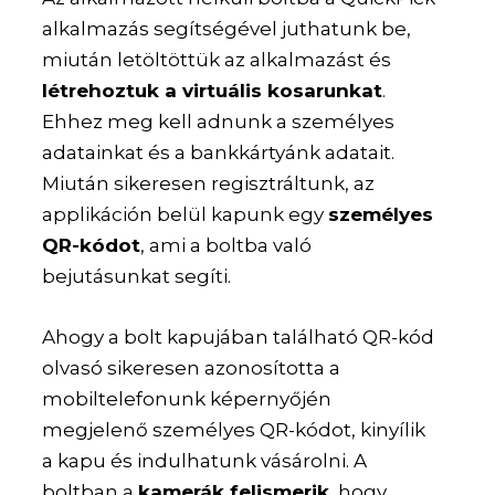
alkalmazás segítségével juthatunk be,
miután letöltöttük az alkalmazást és
létrehoztuk a virtuális kosarunkat
.
Ehhez meg kell adnunk a személyes
adatainkat és a bankkártyánk adatait.
Miután sikeresen regisztráltunk, az
applikáción belül kapunk egy
személyes
QR-kódot
, ami a boltba való
bejutásunkat segíti.
Ahogy a bolt kapujában található QR-kód
olvasó sikeresen azonosította a
mobiltelefonunk képernyőjén
megjelenő személyes QR-kódot, kinyílik
a kapu és indulhatunk vásárolni. A
boltban a
kamerák felismerik
, hogy