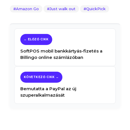
Amazon Go
Just walk out
QuickPick
SoftPOS mobil bankkártyás-fizetés a
Billingo online számlázóban
Bemutatta a PayPal az új
szuperalkalmazását