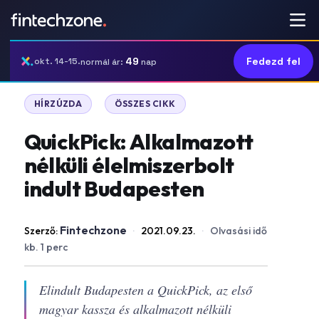
49
Fedezd fel
okt. 14-15.
normál ár:
nap
|
HÍRZÚZDA
ÖSSZES CIKK
QuickPick: Alkalmazott
nélküli élelmiszerbolt
indult Budapesten
Fintechzone
Szerző:
·
2021.09.23.
·
Olvasási idő
kb. 1 perc
Elindult Budapesten a QuickPick, az első
magyar kassza és alkalmazott nélküli