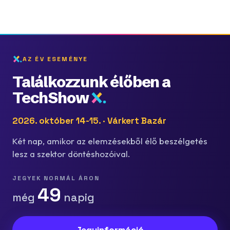
AZ ÉV ESEMÉNYE
Találkozzunk élőben a
TechShow
2026. október 14-15. · Várkert Bazár
Két nap, amikor az elemzésekből élő beszélgetés
lesz a szektor döntéshozóival.
JEGYEK NORMÁL ÁRON
49
még
napig
Jegyinformáció →