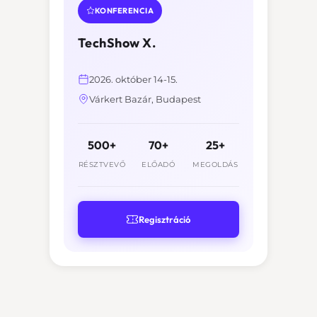
KONFERENCIA
TechShow X.
2026. október 14-15.
Várkert Bazár, Budapest
500+
70+
25+
RÉSZTVEVŐ
ELŐADÓ
MEGOLDÁS
Regisztráció