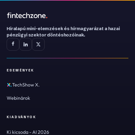
Híralapú mini-elemzések és hírmagyarázat a hazai
pénzügyi szektor döntéshozóinak.
ESEMÉNYEK
TechShow X.
Webinárok
KIADVÁNYOK
Ki kicsoda - AI 2026