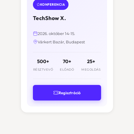
KONFERENCIA
TechShow X.
2026. október 14-15.
Várkert Bazár, Budapest
500+
70+
25+
RÉSZTVEVŐ
ELŐADÓ
MEGOLDÁS
Regisztráció