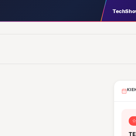
TechSh
KIE
TE