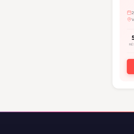
2
V
RÉ