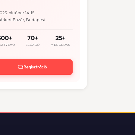
026. október 14-15.
árkert Bazár, Budapest
500+
70+
25+
SZTVEVŐ
ELŐADÓ
MEGOLDÁS
Regisztráció