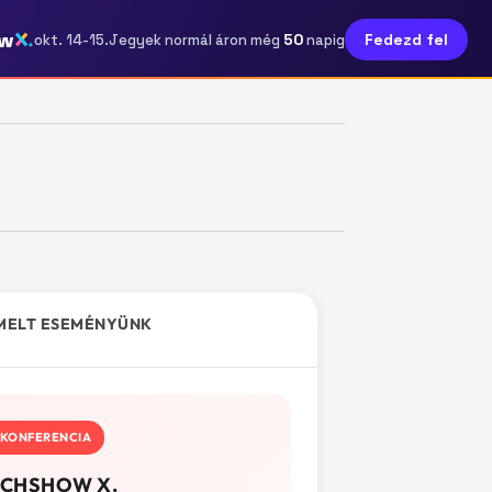
ow
50
Fedezd fel
okt. 14-15.
Jegyek normál áron még
napig
MELT ESEMÉNYÜNK
KONFERENCIA
CHSHOW X.