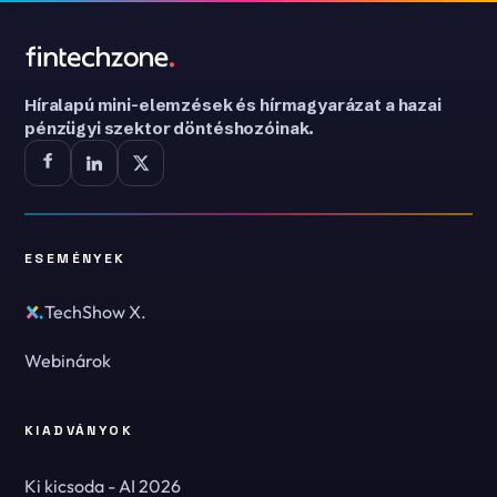
Híralapú mini-elemzések és hírmagyarázat a hazai
pénzügyi szektor döntéshozóinak.
ESEMÉNYEK
TechShow X.
Webinárok
KIADVÁNYOK
Ki kicsoda - AI 2026