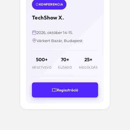
KONFERENCIA
TechShow X.
2026. október 14-15.
Várkert Bazár, Budapest
500+
70+
25+
RÉSZTVEVŐ
ELŐADÓ
MEGOLDÁS
Regisztráció