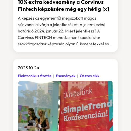
10% extra kedvezmény a Corvinus
Fintech képzésére még egy hétig [x]
A képzés az egyetemtől megszokott magas
színvonallal várja a jelentkezőket. A jelentkezési
határidő 2024. január 22. Miért jelentkezz? A
Corvinus FINTECH menedzsment specialista/
szakközgazdász képzésén olyan új ismeretekkel és...
2023.10.24.
Elektronikus fizetés
Események
Összes cikk