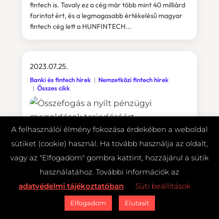
fintech is. Tavaly ez a cég már több mint 40 milliárd
forintot ért, és a legmagasabb értékelésű magyar
fintech cég lett a HUNFINTECH...
2023.07.25.
Banki és fintech hírek
Nemzetközi fintech hírek
Összes cikk
A felhasználói élmény fokozása érdekében a weboldal
sütiket (cookie) használ. Ha tovább használja az oldalt,
vagy az "Elfogadom" gombra kattint, hozzájárul a sütik
használatához. További információk az
adatvédelmi tájékoztatóban
Süti beállítások
Elfogadom
Elutasít
Összefogás a nyílt pénzügyi