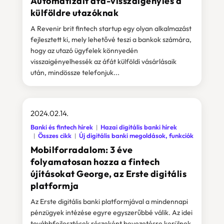
Automatizált áfa-visszaigénylés a
külföldre utazóknak
A Revenir brit fintech startup egy olyan alkalmazást
fejlesztett ki, mely lehetővé teszi a bankok számára,
hogy az utazó ügyfelek könnyedén
visszaigényelhessék az áfát külföldi vásárlásaik
után, mindössze telefonjuk...
2024.02.14.
Banki és fintech hírek
Hazai digitális banki hírek
Összes cikk
Új digitális banki megoldások, funkciók
Mobilforradalom: 3 éve
folyamatosan hozza a fintech
újításokat George, az Erste digitális
platformja
Az Erste digitális banki platformjával a mindennapi
pénzügyek intézése egyre egyszerűbbé válik. Az idei
továbbfejlesztések részeként bevezetésre kerülnek