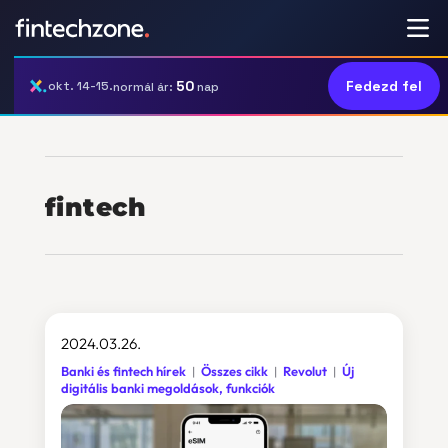
50
Fedezd fel
okt. 14-15.
normál ár:
nap
fintech
2024.03.26.
Banki és fintech hírek
Összes cikk
Revolut
Új
digitális banki megoldások, funkciók