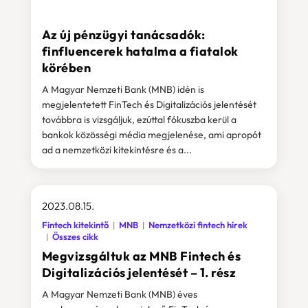
Az új pénzügyi tanácsadók:
finfluencerek hatalma a fiatalok
körében
A Magyar Nemzeti Bank (MNB) idén is
megjelentetett FinTech és Digitalizációs jelentését
továbbra is vizsgáljuk, ezúttal fókuszba kerül a
bankok közösségi média megjelenése, ami apropót
ad a nemzetközi kitekintésre és a...
2023.08.15.
Fintech kitekintő
MNB
Nemzetközi fintech hírek
Összes cikk
Megvizsgáltuk az MNB Fintech és
Digitalizációs jelentését – 1. rész
A Magyar Nemzeti Bank (MNB) éves