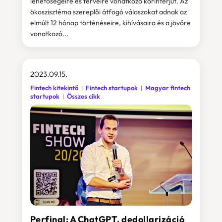
lehetőségeire és terveire vonatkozó körinterjút. Az
ökoszisztéma szereplői átfogó válaszokat adnak az
elmúlt 12 hónap történéseire, kihívásaira és a jövőre
vonatkozó...
2023.09.15.
Fintech kitekintő
Fintech startupok
Magyar fintech
startupok
Összes cikk
Perfinal: A ChatGPT, dedollarizáció