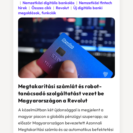
Nemzetközi digitális bankolás
Nemzetközi fintech
hírek
Összes cikk
Revolut
Új digitális banki
megoldások, funkciók
Megtakarítási számlát és robot-
tanácsadó szolgáltatást vezet be
Magyarországon a Revolut
A közelmúltban két újdonsággal is megjelent a
magyar piacon a globális pénzügyi szuperapp; az
először Magyarországon bevezetett Azonnali
Megtakarítási számla és az automatikus befektetési