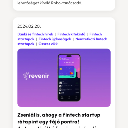
lehetőséget kínáló Robo-tanácsadó...
2024.02.20.
Banki és fintech hírek
Fintech kitekintő
Fintech
startupok
Fintech újdonságok
Nemzetközi fintech
startupok
Összes cikk
Zseniális, ahogy a fintech startup
rátapint egy fájó pontra!