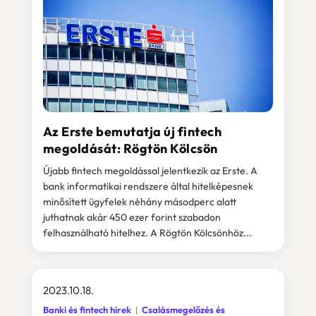
Az Erste bemutatja új fintech
megoldását: Rögtön Kölcsön
Újabb fintech megoldással jelentkezik az Erste. A
bank informatikai rendszere által hitelképesnek
minősített ügyfelek néhány másodperc alatt
juthatnak akár 450 ezer forint szabadon
felhasználható hitelhez. A Rögtön Kölcsönhöz...
2023.10.18.
Banki és fintech hírek
Csalásmegelőzés és