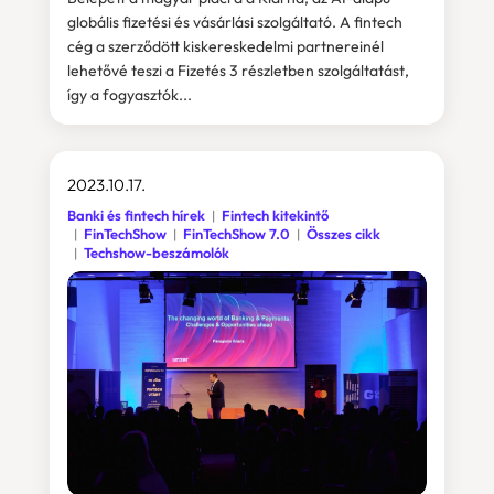
globális fizetési és vásárlási szolgáltató. A fintech
cég a szerződött kiskereskedelmi partnereinél
lehetővé teszi a Fizetés 3 részletben szolgáltatást,
így a fogyasztók...
2023.10.17.
Banki és fintech hírek
Fintech kitekintő
FinTechShow
FinTechShow 7.0
Összes cikk
Techshow-beszámolók