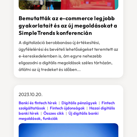
Bemutatták az e-commerce legjobb
gyakorlatait és az új megoldásokat a
SimpleTrends konferencián
A digitalizáció berobbanása új értékesítési,
ügyfélelérési és bevételi lehetőségeket teremtett az
e-kereskedelemben is, ám egyre nehezebb
eligazodni a digitális megoldások széles tárházán,
átlátni az új tredeket és időben...
2023.10.20.
Banki és fintech hírek
Digitális pénzügyek
Fintech
szolgáltatások
Fintech újdonságok
Hazai digitális
banki hírek
Összes cikk
Új digitális banki
megoldások, funkciók