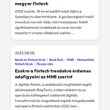
magyar fintech
2005 nyarán, 18 évvel ezelőtt indult útjára a
Számlázz.hu sikertörténete. A garázscégként indult
innováció ma már több, mint hatszázezer feletti
ügyfélszámmal rendelkezik és neve ma már
összeforrt a hazai vállalkozói szektor...
2023.08.08.
Banki és fintech hírek
BankTech
MNB
Nemzetközi
fintech hírek
Összes cikk
Ezekre a fintech trendekre érdemes
odafigyelni az MNB szerint
A digitális fizetés, a szabályozói megfelelést segítő
alkalmazások (RegTech), a kibervédelem és az
operációs költségeket csökkentő digitális
transzformációs megoldások kaptak hangsúlyosabb
szerepet a fintech szektorban 2022-ben...