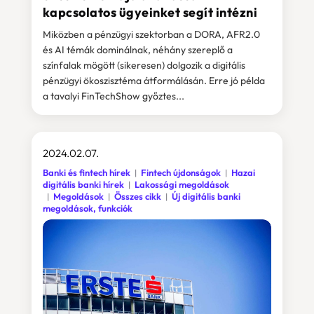
kapcsolatos ügyeinket segít intézni
Miközben a pénzügyi szektorban a DORA, AFR2.0
és AI témák dominálnak, néhány szereplő a
színfalak mögött (sikeresen) dolgozik a digitális
pénzügyi ökoszisztéma átformálásán. Erre jó példa
a tavalyi FinTechShow győztes...
2024.02.07.
Banki és fintech hírek
Fintech újdonságok
Hazai
digitális banki hírek
Lakossági megoldások
Megoldások
Összes cikk
Új digitális banki
megoldások, funkciók