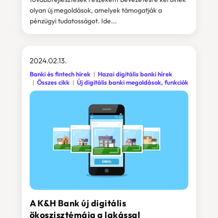
olyan új megoldások, amelyek támogatják a
pénzügyi tudatosságot. Ide...
2024.02.13.
Banki és fintech hírek
Hazai digitális banki hírek
Összes cikk
Új digitális banki megoldások, funkciók
A K&H Bank új digitális
ökoszisztémája a lakással