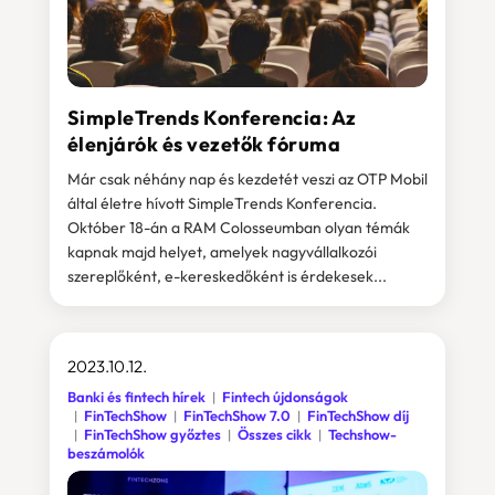
SimpleTrends Konferencia: Az
élenjárók és vezetők fóruma
Már csak néhány nap és kezdetét veszi az OTP Mobil
által életre hívott SimpleTrends Konferencia.
Október 18-án a RAM Colosseumban olyan témák
kapnak majd helyet, amelyek nagyvállalkozói
szereplőként, e-kereskedőként is érdekesek...
2023.10.12.
Banki és fintech hírek
Fintech újdonságok
FinTechShow
FinTechShow 7.0
FinTechShow díj
FinTechShow győztes
Összes cikk
Techshow-
beszámolók