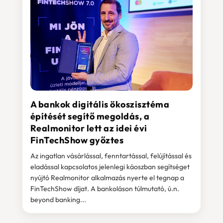
A bankok digitális ökoszisztéma
építését segítő megoldás, a
Realmonitor lett az idei évi
FinTechShow győztes
Az ingatlan vásárlással, fenntartással, felújítással és
eladással kapcsolatos jelenlegi káoszban segítséget
nyújtó Realmonitor alkalmazás nyerte el tegnap a
FinTechShow díjat. A bankoláson túlmutató, ú.n.
beyond banking...