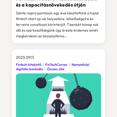
és a kapacitásnövekedés útján
Szinte napra pontosan egy éve készítettünk a hazai
fintech start up-ok helyzetére, lehetőségeire és
terveire vonatkozó körinterjút. Tizenkét hónap sok
idő és szerkesztőségünk úgy érezte érdemes ismét
megkérdezni az ökoszisztéma...
2023.09.11.
Fintech kitekintő
FinTechCorner
Nemzetközi
digitális bankolás
Összes cikk