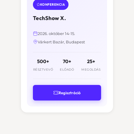
KONFERENCIA
TechShow X.
2026. október 14-15.
Várkert Bazár, Budapest
500+
70+
25+
RÉSZTVEVŐ
ELŐADÓ
MEGOLDÁS
Regisztráció