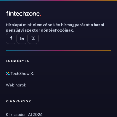
Híralapú mini-elemzések és hírmagyarázat a hazai
pénzügyi szektor döntéshozóinak.
ESEMÉNYEK
TechShow X.
Webinárok
KIADVÁNYOK
Ki kicsoda - AI 2026