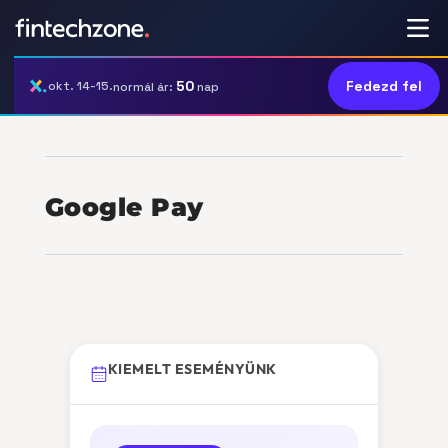
50
Fedezd fel
okt. 14-15.
normál ár:
nap
Google Pay
KIEMELT ESEMÉNYÜNK