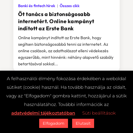
Banki és fintech hírek
Összes cikk
Öt tanács a biztonságosabb
internetért. Online kampányt
indított az Erste Bank
Online kampányt indított az Erste Bank, hogy
segítsen biztonságosabbá tenni az internetet. Az
online csalások, az adathalászat elleni védekezés
egyszerűbb, mint hinnénk: néhány alapvető szabály
betartásával sokkal...
A felhasználói élmény fokozása érdekében a weboldal
sütiket (cookie) használ. Ha tovább használja az oldalt,
2022.12.21.
vagy az "Elfogadom" gombra kattint, hozzájárul a sütik
Digitális pénzügyek
Elektronikus fizetés
Nemzetközi fintech hírek
Összes cikk
használatához. További információk az
adatvédelmi tájékoztatóban
Süti beállítások
Elfogadom
Elutasít