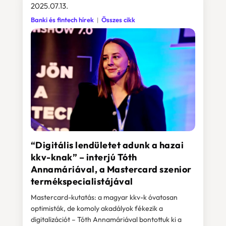
2025.07.13.
Banki és fintech hírek
Összes cikk
“Digitális lendületet adunk a hazai
kkv-knak” – interjú Tóth
Annamáriával, a Mastercard szenior
termékspecialistájával
Mastercard-kutatás: a magyar kkv-k óvatosan
optimisták, de komoly akadályok fékezik a
digitalizációt – Tóth Annamáriával bontottuk ki a