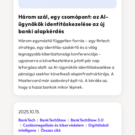
Három szál, egy csomópont: az AI-
ügynökök identitáskezelése az új
banki alapkérdés
Három egymástól független forrás – egy fintech
stratéga, egy identitás-szakértő és a világ
legnagyobb kiberbiztonsági konferenciája –
ugyanarra a következtetésre jutott pár nap
leforgása alatt: az AI-ügynökök identitáskezelése a
pénzügyi szektor következő alapinfrastruktúrája. A
Mastercard már szabványt épít rá. A kérdés az,
hogy a hazai bankok mikor lépnek.
2025.10.15.
BankTech
BankTechShow
BankTechShow 3.0
Csalásmegelőzés és kibervédelem
Digitálisból
intelligens
Összes cikk