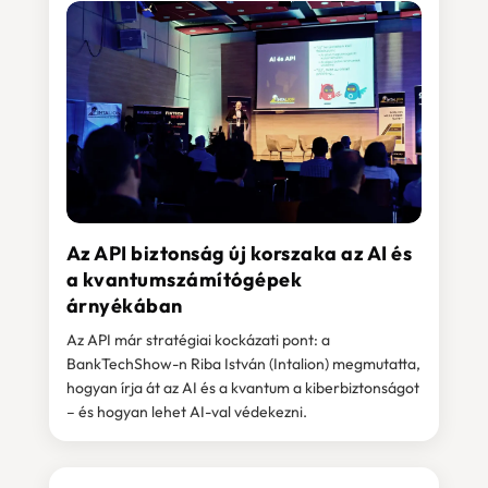
Az API biztonság új korszaka az AI és
a kvantumszámítógépek
árnyékában
Az API már stratégiai kockázati pont: a
BankTechShow-n Riba István (Intalion) megmutatta,
hogyan írja át az AI és a kvantum a kiberbiztonságot
– és hogyan lehet AI-val védekezni.