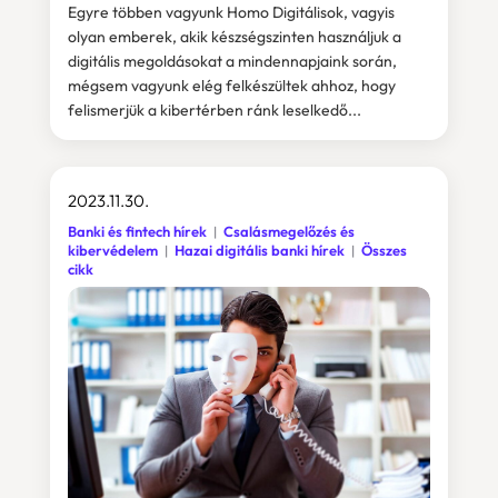
Egyre többen vagyunk Homo Digitálisok, vagyis
olyan emberek, akik készségszinten használjuk a
digitális megoldásokat a mindennapjaink során,
mégsem vagyunk elég felkészültek ahhoz, hogy
felismerjük a kibertérben ránk leselkedő...
2023.11.30.
Banki és fintech hírek
Csalásmegelőzés és
kibervédelem
Hazai digitális banki hírek
Összes
cikk