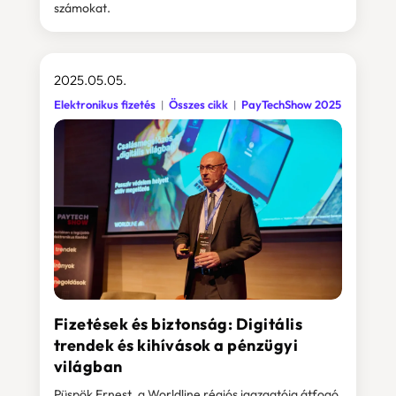
számokat.
2025.05.05.
Elektronikus fizetés
Összes cikk
PayTechShow 2025
Fizetések és biztonság: Digitális
trendek és kihívások a pénzügyi
világban
Püspök Ernest, a Worldline régiós igazgatója átfogó