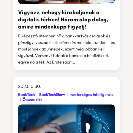
Vigyázz, nehogy kiraboljanak a
digitális térben! Három alap dolog,
amire mindenképp figyelj!
Elképesztő ütemben nő a bankkártyás csalások és
pénzügyi visszaélések száma és mértéke az idén – és
most jönnek az ünnepek, ezért még jobban kell
vigyázni. Versenyt futnak a bankok a bűnözőkkel,
egyre nő a tét. Az Erste saját...
2023.10.30.
BankTech
BankTechShow
mesterséges intelligencia
Összes cikk