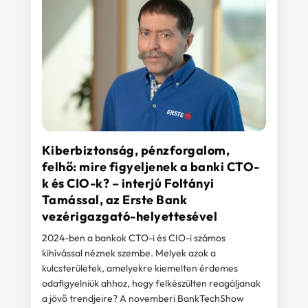
Kiberbiztonság, pénzforgalom,
felhő: mire figyeljenek a banki CTO-
k és CIO-k? – interjú Foltányi
Tamással, az Erste Bank
vezérigazgató-helyettesével
2024-ben a bankok CTO-i és CIO-i számos
kihívással néznek szembe. Melyek azok a
kulcsterületek, amelyekre kiemelten érdemes
odafigyelniük ahhoz, hogy felkészülten reagáljanak
a jövő trendjeire? A novemberi BankTechShow