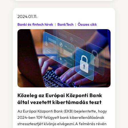
2024.01.11.
Banki és fintech hírek
BankTech
Összes cikk
Közeleg az Európai Központi Bank
által vezetett kibertámadás teszt
Az Európai Központi Bank (EKB) bejelentette, hogy
2024-ben 109 felügyelt bank kiberellenállásának
stressztesztjét kívánja elvégezni.A felmérés révén