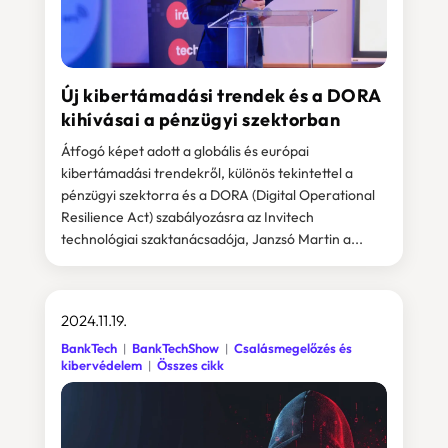
Új kibertámadási trendek és a DORA
kihívásai a pénzügyi szektorban
Átfogó képet adott a globális és európai
kibertámadási trendekről, különös tekintettel a
pénzügyi szektorra és a DORA (Digital Operational
Resilience Act) szabályozásra az Invitech
technológiai szaktanácsadója, Janzsó Martin a...
2024.11.19.
BankTech
BankTechShow
Csalásmegelőzés és
kibervédelem
Összes cikk