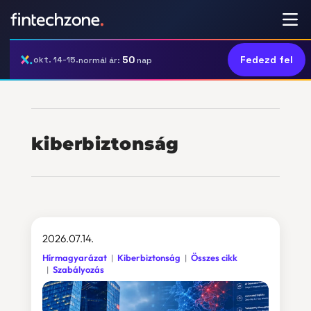
50
Fedezd fel
okt. 14-15.
normál ár:
nap
kiberbiztonság
2026.07.14.
Hírmagyarázat
Kiberbiztonság
Összes cikk
Szabályozás