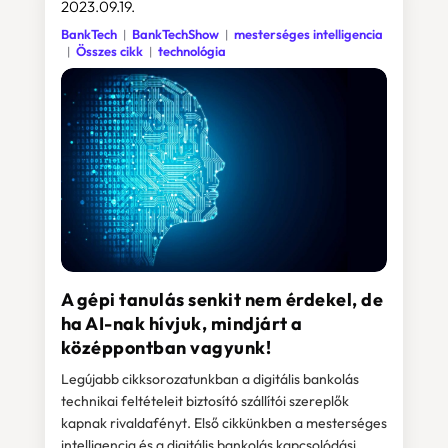
2023.09.19.
BankTech
BankTechShow
mesterséges intelligencia
Összes cikk
technológia
A gépi tanulás senkit nem érdekel, de
ha AI-nak hívjuk, mindjárt a
középpontban vagyunk!
Legújabb cikksorozatunkban a digitális bankolás
technikai feltételeit biztosító szállítói szereplők
kapnak rivaldafényt. Első cikkünkben a mesterséges
intelligencia és a digitális bankolás kapcsolódási