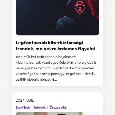
Legfontosabb kiberbiztonsági
trendek, melyekre érdemes figyelni
Az elmúlt két évtizedben a bejelentett
kiberincidensek közel egyötöde érintette a globális
pénzügyi szektort, ami 12 milliárd dollár közvetlen
veszteséget okozott a pénzügyi cégeknek - derül ki
az IMF globális pénzügyi...
2024.10.18.
BankTech
Interjúk
Összes cikk