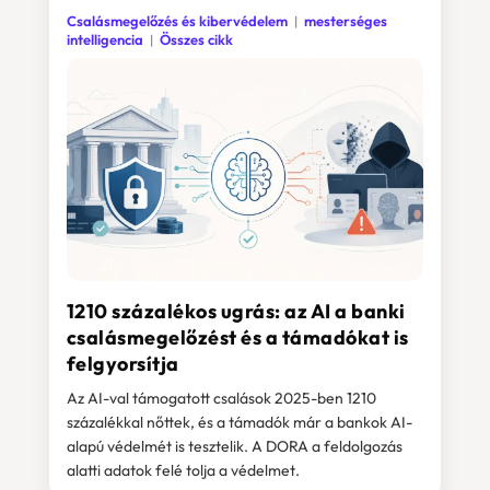
Csalásmegelőzés és kibervédelem
mesterséges
intelligencia
Összes cikk
1210 százalékos ugrás: az AI a banki
csalásmegelőzést és a támadókat is
felgyorsítja
Az AI-val támogatott csalások 2025-ben 1210
százalékkal nőttek, és a támadók már a bankok AI-
alapú védelmét is tesztelik. A DORA a feldolgozás
alatti adatok felé tolja a védelmet.