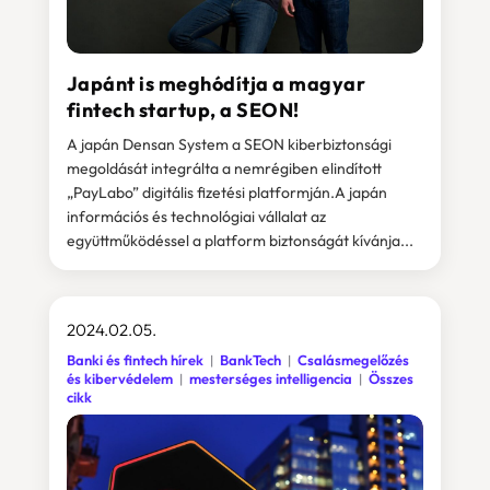
Japánt is meghódítja a magyar
fintech startup, a SEON!
A japán Densan System a SEON kiberbiztonsági
megoldását integrálta a nemrégiben elindított
„PayLabo” digitális fizetési platformján.A japán
információs és technológiai vállalat az
együttműködéssel a platform biztonságát kívánja...
2024.02.05.
Banki és fintech hírek
BankTech
Csalásmegelőzés
és kibervédelem
mesterséges intelligencia
Összes
cikk