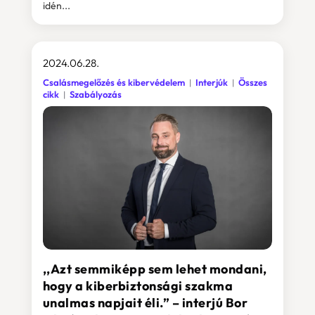
idén...
2024.06.28.
Csalásmegelőzés és kibervédelem
Interjúk
Összes
cikk
Szabályozás
,,Azt semmiképp sem lehet mondani,
hogy a kiberbiztonsági szakma
unalmas napjait éli.” – interjú Bor