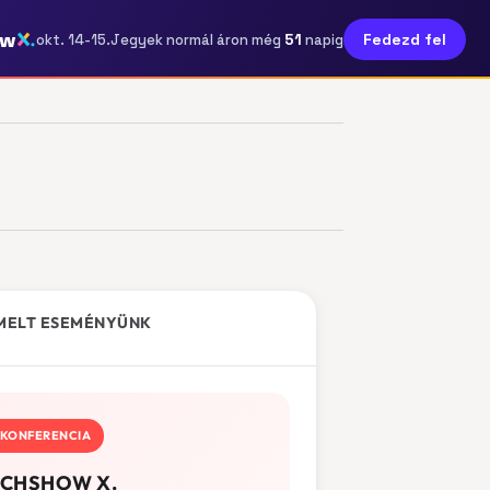
ow
51
Fedezd fel
okt. 14-15.
Jegyek normál áron még
napig
MELT ESEMÉNYÜNK
KONFERENCIA
CHSHOW X.