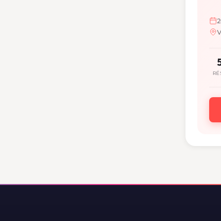
2
V
RÉ