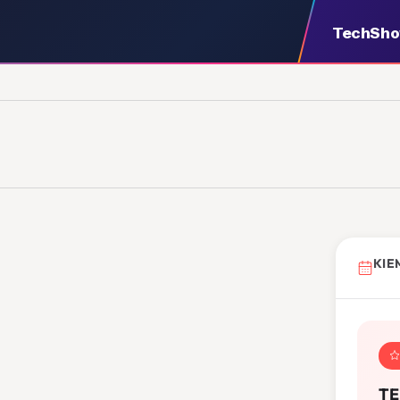
TechSh
KIE
TE