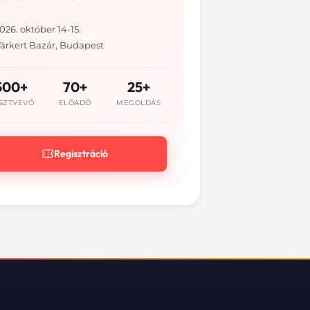
026. október 14-15.
árkert Bazár, Budapest
500+
70+
25+
SZTVEVŐ
ELŐADÓ
MEGOLDÁS
Regisztráció