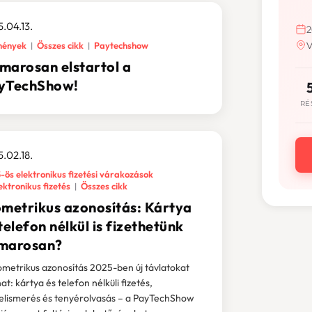
.04.13.
2
mények
Összes cikk
Paytechshow
V
marosan elstartol a
yTechShow!
RÉ
.02.18.
-ös elektronikus fizetési várakozások
ektronikus fizetés
Összes cikk
ometrikus azonosítás: Kártya
telefon nélkül is fizethetünk
marosan?
ometrikus azonosítás 2025-ben új távlatokat
at: kártya és telefon nélküli fizetés,
elismerés és tenyérolvasás – a PayTechShow