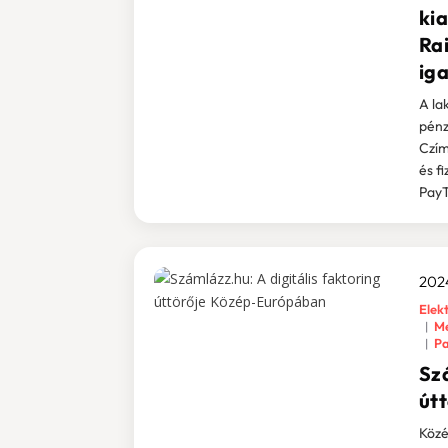
kia
Ra
ig
A la
pénz
Czím
és f
PayT
2024
Elekt
Me
Pa
Szá
út
Közé