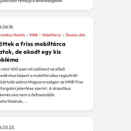
rjúsorozat feltárja a lehetőségeket.
.06.18.
ronikus fizetés
MNB
Mobiltárca
Összes cikk
öttek a friss mobiltárca
atok, de akadt egy kis
obléma
 mint 400 ezerrel csökkent az előző
edévhez képest a mobiltárcába regisztrált
kártyák száma Magyarországon az MNB friss
forgalmi jelentése szerint. A drasztikus
kenés oka nem a felhasználók
tartásának,...
.05.23.