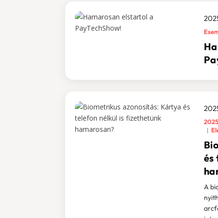
2025
Ese
Ha
Pa
2025
2025
El
Bi
és 
ha
A bi
nyith
arcf