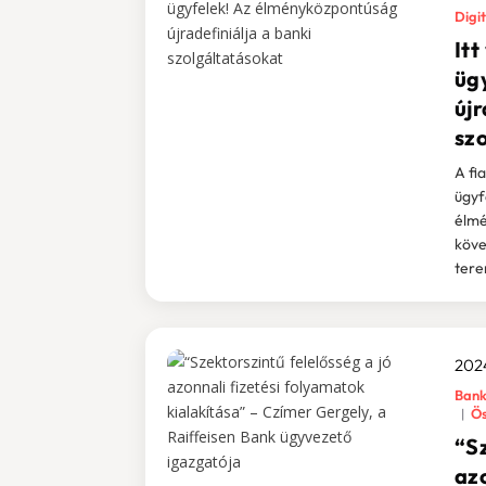
Digi
It
üg
újr
sz
A fi
ügyf
élmé
köve
tere
2024
Bank
Ös
“Sz
az