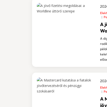
202
Elekt
Pa
A j
Wo
A di
radi
péld
kele
előa
2024
Elekt
Pa
A 
jö