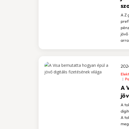
sz
A Z 
pref
pénz
jövő
arra
202
Elekt
Pa
A 
jöv
A to
digit
A to
mego