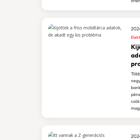
inte
2024
Elekt
Kij
ad
pr
Több
negy
bank
pénz
csök
maga
2024