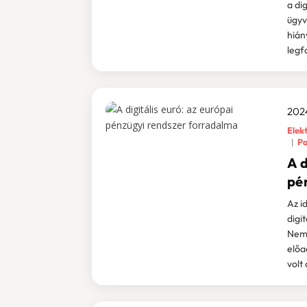
a di
ügyv
hián
legf
2024
Elekt
Pa
A d
pé
Az i
digit
Nemz
előa
volt