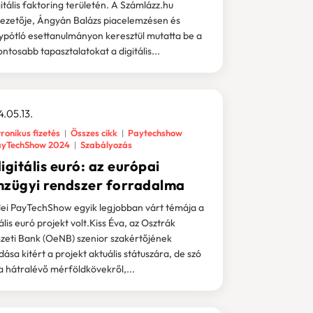
gitális faktoring területén. A Számlázz.hu
ezetője, Ángyán Balázs piacelemzésen és
ypótló esettanulmányon keresztül mutatta be a
ontosabb tapasztalatokat a digitális...
.05.13.
ronikus fizetés
Összes cikk
Paytechshow
yTechShow 2024
Szabályozás
igitális euró: az európai
nzügyi rendszer forradalma
dei PayTechShow egyik legjobban várt témája a
ális euró projekt volt.Kiss Éva, az Osztrák
eti Bank (OeNB) szenior szakértőjének
dása kitért a projekt aktuális státuszára, de szó
 a hátralévő mérföldkövekről,...