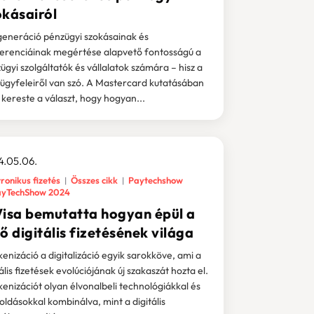
okásairól
generáció pénzügyi szokásainak és
erenciáinak megértése alapvető fontosságú a
ügyi szolgáltatók és vállalatok számára – hisz a
 ügyfeleiről van szó. A Mastercard kutatásában
 kereste a választ, hogy hogyan...
4.05.06.
ronikus fizetés
Összes cikk
Paytechshow
yTechShow 2024
Visa bemutatta hogyan épül a
ő digitális fizetésének világa
kenizáció a digitalizáció egyik sarokköve, ami a
ális fizetések evolúciójának új szakaszát hozta el.
kenizációt olyan élvonalbeli technológiákkal és
ldásokkal kombinálva, mint a digitális