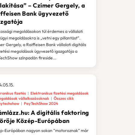
lakítása” – Czímer Gergely, a
iffeisen Bank ügyvezető
azgatója
kossági megoldásokon túl érdemes a vállalati
ügyi megoldásokra is „vetni egy pillantást”.
er Gergely, a Raiffeisen Bank vállalati digitális
izetési megoldások ügyvezető igazgatója a
echShow színpadán fireside...
.05.15.
ronikus fizetés
Elektronikus fizetési megoldások
goldások vállalkozásoknak
Összes cikk
ytechshow
PayTechShow 2024
mlázz.hu: A digitális faktoring
törője Közép-Európában
p-Európában nagyon sokan “motoroznak” már