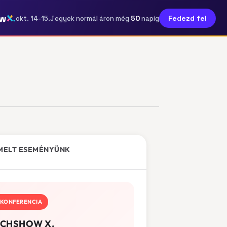
ow
50
Fedezd fel
okt. 14-15.
Jegyek normál áron még
napig
MELT ESEMÉNYÜNK
KONFERENCIA
CHSHOW X.