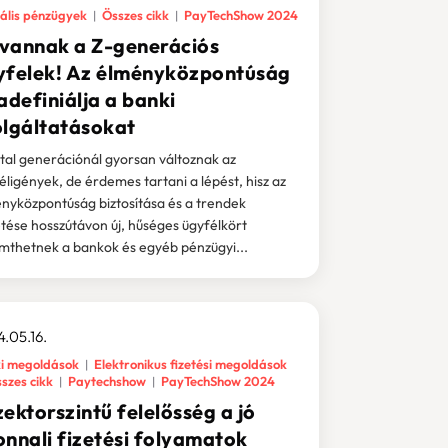
tális pénzügyek
Összes cikk
PayTechShow 2024
t vannak a Z-generációs
yfelek! Az élményközpontúság
adefiniálja a banki
olgáltatásokat
atal generációnál gyorsan változnak az
éligények, de érdemes tartani a lépést, hisz az
nyközpontúság biztosítása és a trendek
tése hosszútávon új, hűséges ügyfélkört
mthetnek a bankok és egyéb pénzügyi...
.05.16.
i megoldások
Elektronikus fizetési megoldások
szes cikk
Paytechshow
PayTechShow 2024
ektorszintű felelősség a jó
onnali fizetési folyamatok