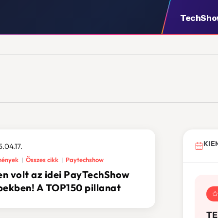
TechSh
KIE
.04.17.
mények
Összes cikk
Paytechshow
yen volt az idei PayTechShow
pekben! A TOP150 pillanat
TE