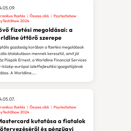
4.05.09.
ronikus fizetés
Összes cikk
Paytechshow
yTechShow 2024
övő fizetési megoldásai: a
rldline úttörő szerepe
gitális gazdaság korában a fizetési megoldások
kális átalakuláson mennek keresztül, amit jól
áz Püspök Ernest, a Worldline Financial Services
t-közép-európai üzletfejlesztési igazgatójának
dása. A Worldline,...
.05.07.
ronikus fizetés
Összes cikk
Paytechshow
yTechShow 2024
Mastercard kutatása a fiatalok
vőtervezéséről és pénzügyi