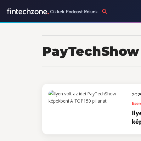
Cikkek
Podcast
Rólunk
PayTechShow
2025
Ese
Il
ké