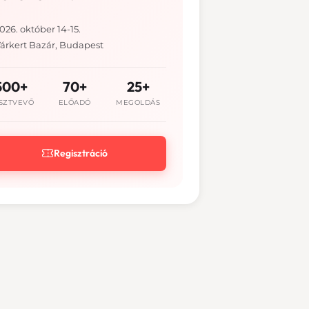
026. október 14-15.
árkert Bazár, Budapest
500+
70+
25+
SZTVEVŐ
ELŐADÓ
MEGOLDÁS
Regisztráció