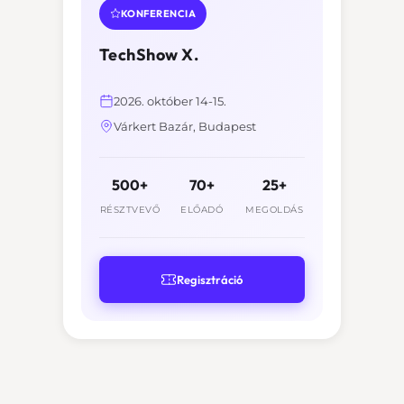
KONFERENCIA
TechShow X.
2026. október 14-15.
Várkert Bazár, Budapest
500+
70+
25+
RÉSZTVEVŐ
ELŐADÓ
MEGOLDÁS
Regisztráció