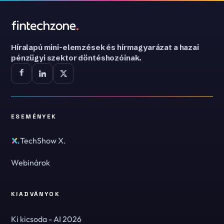
Híralapú mini-elemzések és hírmagyarázat a hazai
pénzügyi szektor döntéshozóinak.
ESEMÉNYEK
TechShow X.
Webinárok
KIADVÁNYOK
Ki kicsoda - AI 2026