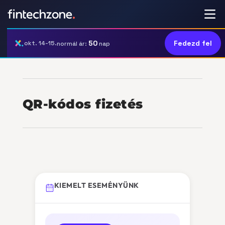
50
Fedezd fel
okt. 14-15.
normál ár:
nap
QR-kódos fizetés
KIEMELT ESEMÉNYÜNK