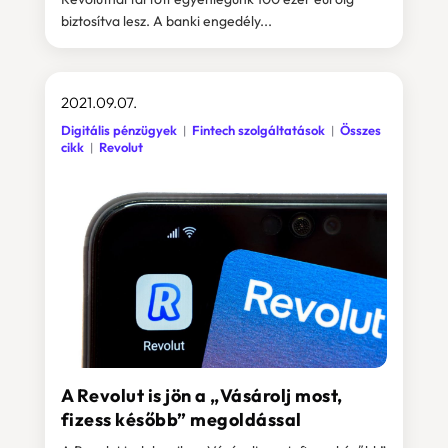
biztosítva lesz. A banki engedély...
2021.09.07.
Digitális pénzügyek
Fintech szolgáltatások
Összes
cikk
Revolut
A Revolut is jön a „Vásárolj most,
fizess később” megoldással