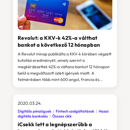
Revolut: a KKV-k 42%-a válthat
bankot a következő 12 hónapban
A Revolut minap publikálta a KKV-k körében végzett
kutatási eredményét, amely szerint a
megkérdezettek 42%-a váltana bankot 12 hónapon
belül a megváltozott üzleti igények miatt. A
felmérésben több mint 600 angol, francia és...
2020.03.24.
Digitális pénzügyek
Fintech szolgáltatások
Hazai
digitális bankolás
Összes cikk
iCsekk lett a legnépszerűbb a