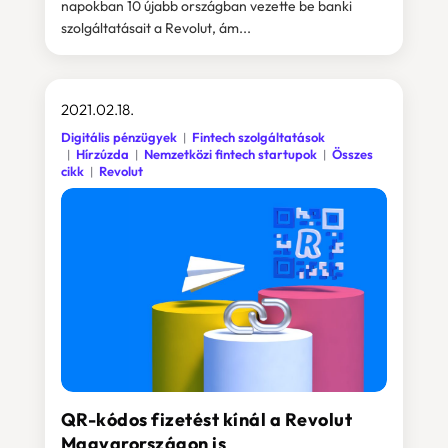
napokban 10 újabb országban vezette be banki
szolgáltatásait a Revolut, ám...
2021.02.18.
Digitális pénzügyek
Fintech szolgáltatások
Hírzúzda
Nemzetközi fintech startupok
Összes
cikk
Revolut
QR-kódos fizetést kínál a Revolut
Magyarországon is