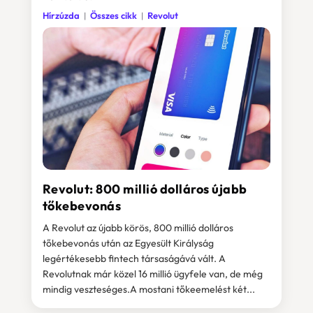
Hírzúzda
Összes cikk
Revolut
Revolut: 800 millió dolláros újabb
tőkebevonás
A Revolut az újabb körös, 800 millió dolláros
tőkebevonás után az Egyesült Királyság
legértékesebb fintech társaságává vált. A
Revolutnak már közel 16 millió ügyfele van, de még
mindig veszteséges.A mostani tőkeemelést két...