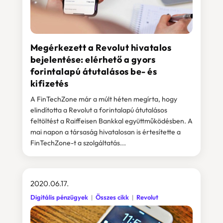
Megérkezett a Revolut hivatalos
bejelentése: elérhető a gyors
forintalapú átutalásos be- és
kifizetés
A FinTechZone már a múlt héten megírta, hogy
elindította a Revolut a forintalapú átutalásos
feltöltést a Raiffeisen Bankkal együttműködésben. A
mai napon a társaság hivatalosan is értesítette a
FinTechZone-t a szolgáltatás...
2020.06.17.
Digitális pénzügyek
Összes cikk
Revolut