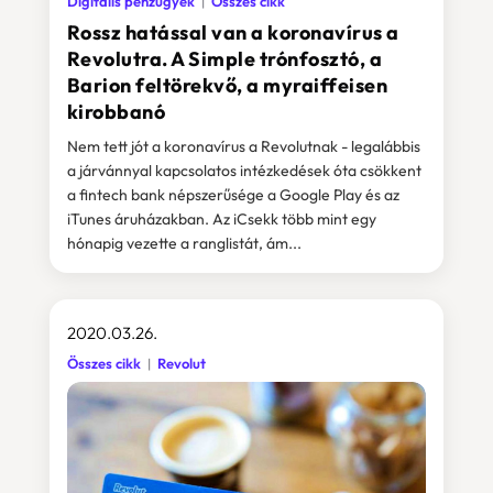
Digitális pénzügyek
Összes cikk
Rossz hatással van a koronavírus a
Revolutra. A Simple trónfosztó, a
Barion feltörekvő, a myraiffeisen
kirobbanó
Nem tett jót a koronavírus a Revolutnak - legalábbis
a járvánnyal kapcsolatos intézkedések óta csökkent
a fintech bank népszerűsége a Google Play és az
iTunes áruházakban. Az iCsekk több mint egy
hónapig vezette a ranglistát, ám...
2020.03.26.
Összes cikk
Revolut