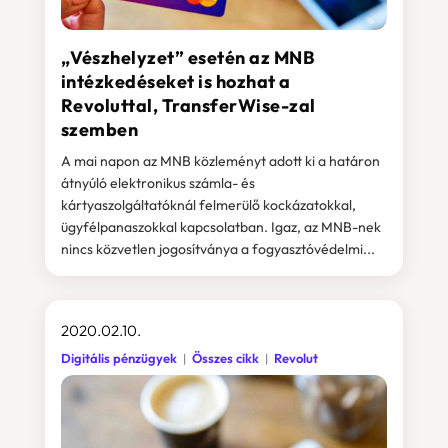
„Vészhelyzet” esetén az MNB
intézkedéseket is hozhat a
Revoluttal, TransferWise-zal
szemben
A mai napon az MNB közleményt adott ki a határon
átnyúló elektronikus számla- és
kártyaszolgáltatóknál felmerülő kockázatokkal,
ügyfélpanaszokkal kapcsolatban. Igaz, az MNB-nek
nincs közvetlen jogosítványa a fogyasztóvédelmi...
2020.02.10.
Digitális pénzügyek
Összes cikk
Revolut