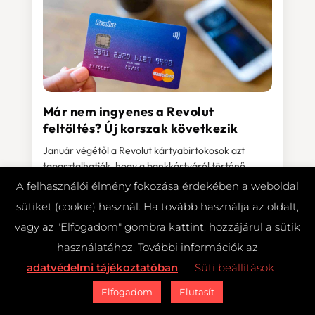
Már nem ingyenes a Revolut
feltöltés? Új korszak következik
Január végétől a Revolut kártyabirtokosok azt
tapasztalhatják, hogy a bankkártyáról történő
feltöltés akár készpénzes tranzakciónak is
A felhasználói élmény fokozása érdekében a weboldal
minősülhet, emiatt költséggel járhat, vagy elesnek a
sütiket (cookie) használ. Ha tovább használja az oldalt,
feltöltésre használt kártyához...
vagy az "Elfogadom" gombra kattint, hozzájárul a sütik
használatához. További információk az
adatvédelmi tájékoztatóban
Süti beállítások
2020.02.05.
Digitális pénzügyek
Fintech szolgáltatások
Összes
Elfogadom
Elutasít
cikk
Revolut