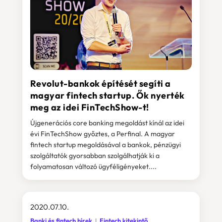
Revolut-bankok építését segíti a
magyar fintech startup. Ők nyerték
meg az idei FinTechShow-t!
Újgenerációs core banking megoldást kínál az idei
évi FinTechShow győztes, a Perfinal. A magyar
fintech startup megoldásával a bankok, pénzügyi
szolgáltatók gyorsabban szolgálhatják ki a
folyamatosan változó ügyféligényeket....
2020.07.10.
Banki és fintech hírek
Fintech kitekintő