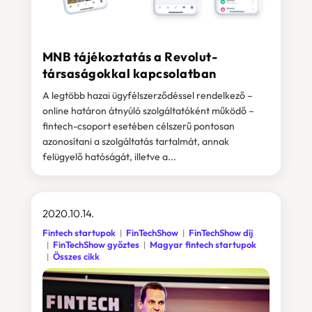
MNB tájékoztatás a Revolut-
társaságokkal kapcsolatban
A legtöbb hazai ügyfélszerződéssel rendelkező –
online határon átnyúló szolgáltatóként működő –
fintech-csoport esetében célszerű pontosan
azonosítani a szolgáltatás tartalmát, annak
felügyelő hatóságát, illetve a...
2020.10.14.
Fintech startupok
FinTechShow
FinTechShow díj
FinTechShow győztes
Magyar fintech startupok
Összes cikk