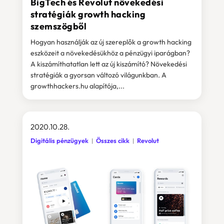
BigTech és Revolut növekedési
stratégiák growth hacking
szemszögből
Hogyan használják az új szereplők a growth hacking
eszközeit a növekedésükhöz a pénzügyi iparágban?
A kiszámíthatatlan lett az új kiszámító? Növekedési
stratégiák a gyorsan változó világunkban. A
growthhackers.hu alapítója,...
2020.10.28.
Digitális pénzügyek
Összes cikk
Revolut