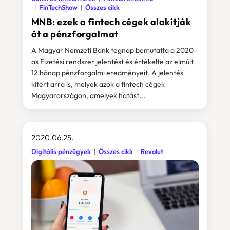
FinTechShow
Összes cikk
MNB: ezek a fintech cégek alakítják
át a pénzforgalmat
A Magyar Nemzeti Bank tegnap bemutatta a 2020-
as Fizetési rendszer jelentést és értékelte az elmúlt
12 hónap pénzforgalmi eredményeit. A jelentés
kitért arra is, melyek azok a fintech cégek
Magyarországon, amelyek hatást...
2020.06.25.
Digitális pénzügyek
Összes cikk
Revolut