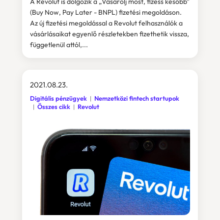
A Revolut is dolgozik a „Vásárolj most, fizess később”
(Buy Now, Pay Later - BNPL) fizetési megoldáson.
Az új fizetési megoldással a Revolut felhasználók a
vásárlásaikat egyenlő részletekben fizethetik vissza,
függetlenül attól,...
2021.08.23.
Digitális pénzügyek
Nemzetközi fintech startupok
Összes cikk
Revolut