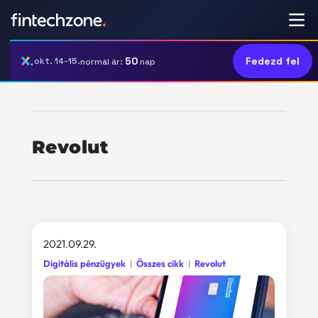
50
Fedezd fel
okt. 14-15.
normál ár:
nap
Revolut
2021.09.29.
Digitális pénzügyek
Összes cikk
Revolut