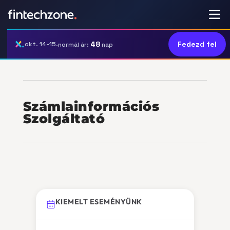
48
Fedezd fel
okt. 14-15.
normál ár:
nap
Számlainformációs
Szolgáltató
KIEMELT ESEMÉNYÜNK