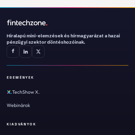
Híralapú mini-elemzések és hírmagyarázat a hazai
pénzügyi szektor döntéshozóinak.
ESEMÉNYEK
TechShow X.
Webinárok
KIADVÁNYOK