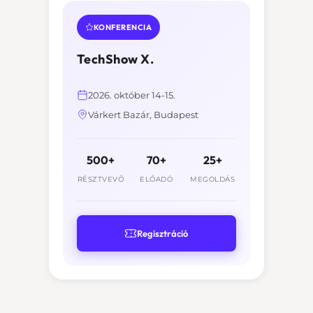
KONFERENCIA
TechShow X.
2026. október 14-15.
Várkert Bazár, Budapest
500+
70+
25+
RÉSZTVEVŐ
ELŐADÓ
MEGOLDÁS
Regisztráció