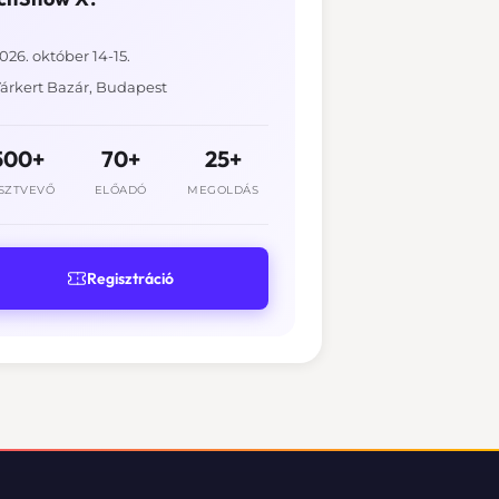
026. október 14-15.
árkert Bazár, Budapest
500+
70+
25+
SZTVEVŐ
ELŐADÓ
MEGOLDÁS
Regisztráció