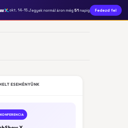
ow
51
okt. 14-15.
Fedezd fel
Jegyek normál áron még
napig
MELT ESEMÉNYÜNK
KONFERENCIA
chShow X.