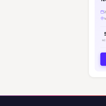
2
V
RÉ