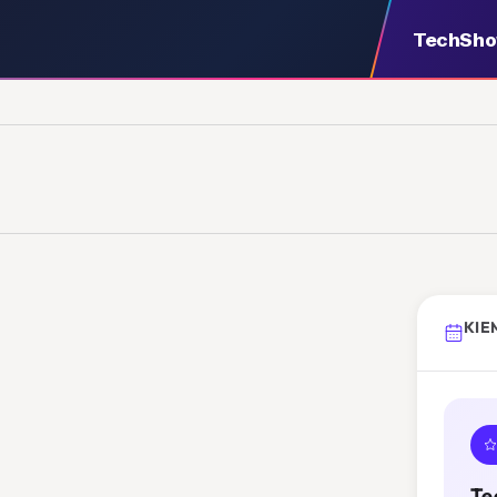
TechSh
KIE
Te