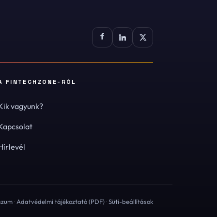
A FINTECHZONE-RÓL
Kik vagyunk?
Kapcsolat
Hírlevél
szum
·
Adatvédelmi tájékoztató (PDF)
·
Süti-beállítások