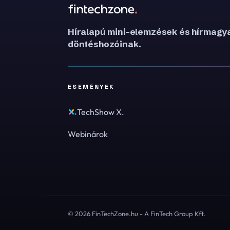
Híralapú mini-elemzések és hírmagya
döntéshozóinak.
ESEMÉNYEK
TechShow X.
Webinárok
© 2026 FinTechZone.hu - A FinTech Group Kft.