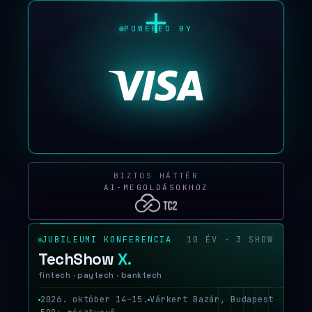
POWERED BY
BIZTOS HÁTTÉR
AI‑MEGOLDÁSOKHOZ
JUBILEUMI KONFERENCIA
10 ÉV · 3 SHOW
TechShow
X.
fintech · paytech · banktech
2026. október 14–15.
Várkert Bazár, Budapest