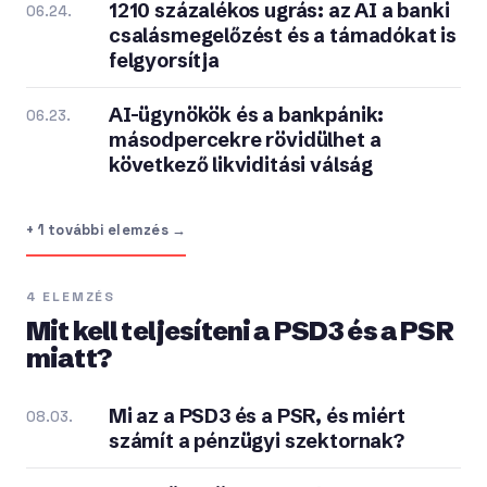
1210 százalékos ugrás: az AI a banki
06.24.
csalásmegelőzést és a támadókat is
felgyorsítja
AI-ügynökök és a bankpánik:
06.23.
másodpercekre rövidülhet a
következő likviditási válság
+ 1 további elemzés →
4 ELEMZÉS
Mit kell teljesíteni a PSD3 és a PSR
miatt?
Mi az a PSD3 és a PSR, és miért
08.03.
számít a pénzügyi szektornak?