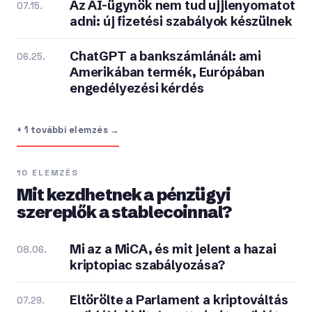
Az AI-ügynök nem tud ujjlenyomatot
07.15.
adni: új fizetési szabályok készülnek
ChatGPT a bankszámlánál: ami
06.25.
Amerikában termék, Európában
engedélyezési kérdés
+ 1 további elemzés →
10 ELEMZÉS
Mit kezdhetnek a pénzügyi
szereplők a stablecoinnal?
Mi az a MiCA, és mit jelent a hazai
08.06.
kriptopiac szabályozása?
Eltörölte a Parlament a kriptováltás
07.29.