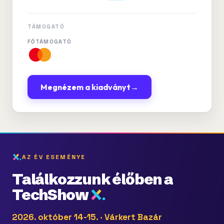
TÁMOGATÓ
FŐTÁMOGATÓ
Megnézem a kiadványt
→
AZ ÉV ESEMÉNYE
Találkozzunk élőben a
TechShow
2026. október 14-15. · Várkert Bazár