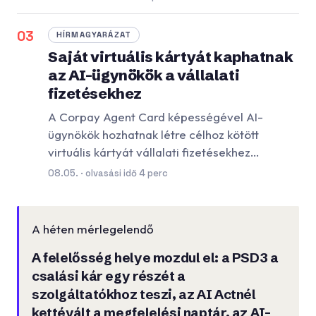
03
HÍRMAGYARÁZAT
Saját virtuális kártyát kaphatnak
az AI-ügynökök a vállalati
fizetésekhez
A Corpay Agent Card képességével AI-
ügynökök hozhatnak létre célhoz kötött
virtuális kártyát vállalati fizetésekhez…
08.05. · olvasási idő 4 perc
A héten mérlegelendő
A felelősség helye mozdul el: a PSD3 a
csalási kár egy részét a
szolgáltatókhoz teszi, az AI Actnél
kettévált a megfelelési naptár, az AI-