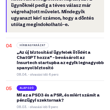
ügynöknél pedig a téves válasz már
végrehajtott művelet. Mindegyik
ugyanazt kéri számon, hogy a döntés
utólag megindokolható-e.
04
HÍRMAGYARÁZAT
„Az új biztosítási ügyfelek ötödét a
ChatGPT hozza” – bevásárolt az
insurtech startupba az egyik legnagyobb
spanyol biztosító
08.04. · olvasási idő 4 perc
05
ALAPOZÓ
Mi az a PSD3 és a PSR, és miért számít a
pénzügyi szektornak?
08.03. · olvasási idő 9 perc