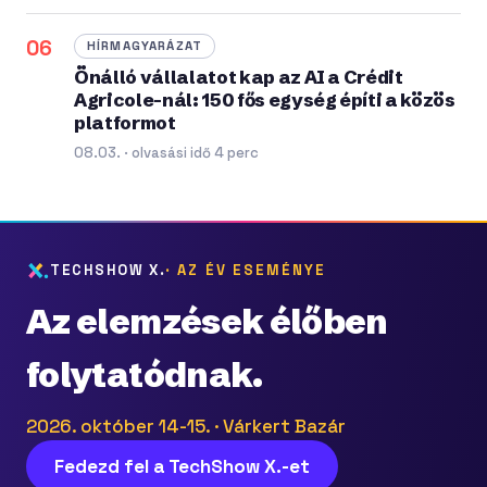
06
HÍRMAGYARÁZAT
Önálló vállalatot kap az AI a Crédit
Agricole-nál: 150 fős egység építi a közös
platformot
08.03. · olvasási idő 4 perc
TECHSHOW X.
· AZ ÉV ESEMÉNYE
Az elemzések élőben
folytatódnak.
2026. október 14-15. · Várkert Bazár
Fedezd fel a TechShow X.-et