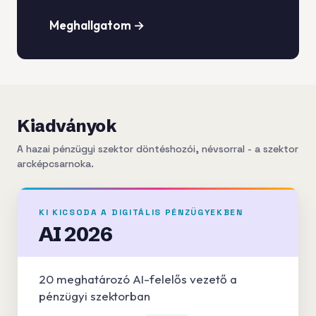
Meghallgatom →
Kiadványok
A hazai pénzügyi szektor döntéshozói, névsorral - a szektor
arcképcsarnoka.
KI KICSODA A DIGITÁLIS PÉNZÜGYEKBEN
AI 2026
20 meghatározó AI-felelős vezető a
pénzügyi szektorban