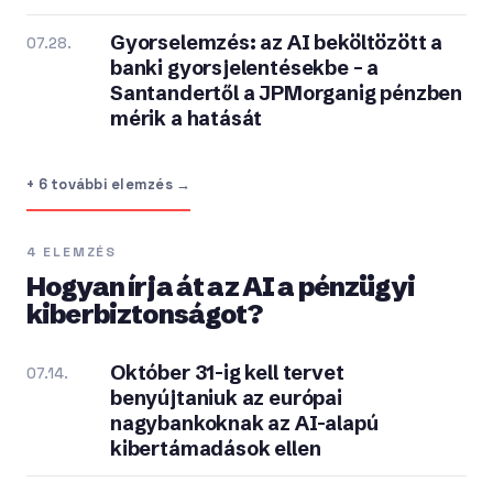
Gyorselemzés: az AI beköltözött a
07.28.
banki gyorsjelentésekbe – a
Santandertől a JPMorganig pénzben
mérik a hatását
+ 6 további elemzés →
4 ELEMZÉS
Hogyan írja át az AI a pénzügyi
kiberbiztonságot?
Október 31-ig kell tervet
07.14.
benyújtaniuk az európai
nagybankoknak az AI-alapú
kibertámadások ellen