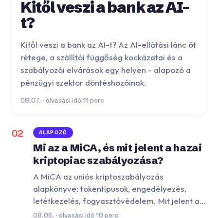
Kitől veszi a bank az AI-
t?
Kitől veszi a bank az AI-t? Az AI-ellátási lánc öt
rétege, a szállítói függőség kockázatai és a
szabályozói elvárások egy helyen - alapozó a
pénzügyi szektor döntéshozóinak.
08.07. · olvasási idő 11 perc
02
ALAPOZÓ
Mi az a MiCA, és mit jelent a hazai
kriptopiac szabályozása?
A MiCA az uniós kriptoszabályozás
alapkönyve: tokentípusok, engedélyezés,
letétkezelés, fogyasztóvédelem. Mit jelent a…
08.06. · olvasási idő 10 perc