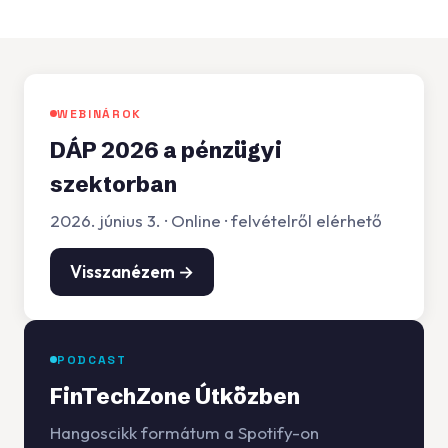
WEBINÁROK
DÁP 2026 a pénzügyi
szektorban
2026. június 3. · Online · felvételről elérhető
Visszanézem →
PODCAST
FinTechZone Útközben
Hangoscikk formátum a Spotify-on