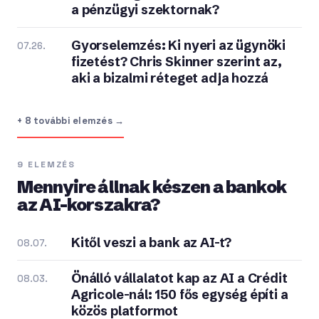
a pénzügyi szektornak?
Gyorselemzés: Ki nyeri az ügynöki
07.26.
fizetést? Chris Skinner szerint az,
aki a bizalmi réteget adja hozzá
+ 8 további elemzés →
9 ELEMZÉS
Mennyire állnak készen a bankok
az AI-korszakra?
Kitől veszi a bank az AI-t?
08.07.
Önálló vállalatot kap az AI a Crédit
08.03.
Agricole-nál: 150 fős egység építi a
közös platformot