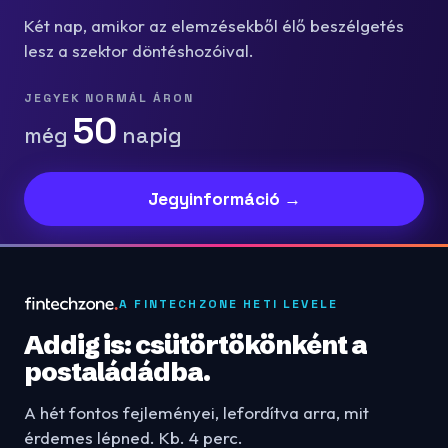
Két nap, amikor az elemzésekből élő beszélgetés
lesz a szektor döntéshozóival.
JEGYEK NORMÁL ÁRON
50
még
napig
Jegyinformáció →
A FINTECHZONE HETI LEVELE
Addig is: csütörtökönként a
postaládádba.
A hét fontos fejleményei, lefordítva arra, mit
érdemes lépned. Kb. 4 perc.