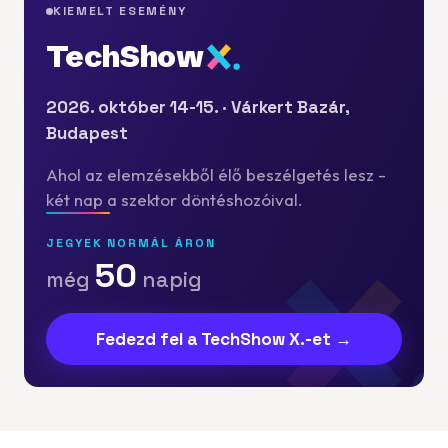
KIEMELT ESEMÉNY
TechShow
2026. október 14-15. · Várkert Bazár,
Budapest
Ahol az elemzésekből élő beszélgetés lesz -
két nap a szektor döntéshozóival.
JEGYEK NORMÁL ÁRON
50
még
napig
Fedezd fel a TechShow X.-et →