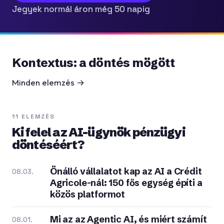
Jegyek normál áron még 50 napig
Kontextus: a döntés mögött
Minden elemzés →
11 ELEMZÉS
Ki felel az AI-ügynök pénzügyi
döntéséért?
Önálló vállalatot kap az AI a Crédit
08.03.
Agricole-nál: 150 fős egység építi a
közös platformot
Mi az az Agentic AI, és miért számít
08.01.