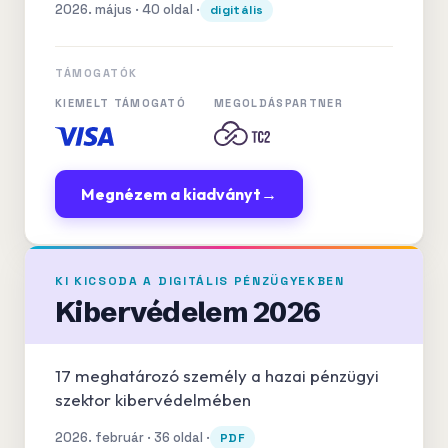
2026. május · 40 oldal ·
digitális
TÁMOGATÓK
KIEMELT TÁMOGATÓ
MEGOLDÁSPARTNER
Megnézem a kiadványt
→
KI KICSODA A DIGITÁLIS PÉNZÜGYEKBEN
Kibervédelem 2026
17 meghatározó személy a hazai pénzügyi
szektor kibervédelmében
2026. február · 36 oldal ·
PDF