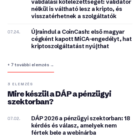
validálási kötelezettségét: validátor
nélkül is váltható lesz a kripto, és
visszatérhetnek a szolgáltatók
Újraindul a CoinCash: első magyar
07.24.
cégként kapott MiCA-engedélyt, hat
kriptoszolgáltatást nyújthat
+ 7 további elemzés →
3 ELEMZÉS
Mire készül a DÁP a pénzügyi
szektorban?
DÁP 2026 a pénzügyi szektorban: 18
07.02.
kérdés és válasz, amelyek nem
fértek bele a webinárba