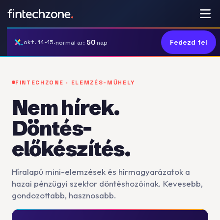
50
Fedezd fel
okt. 14-15.
normál ár:
nap
FINTECHZONE · ELEMZÉS-MŰHELY
Nem hírek.
Döntés-
előkészítés.
Híralapú mini-elemzések és hírmagyarázatok a
hazai pénzügyi szektor döntéshozóinak. Kevesebb,
gondozottabb, hasznosabb.