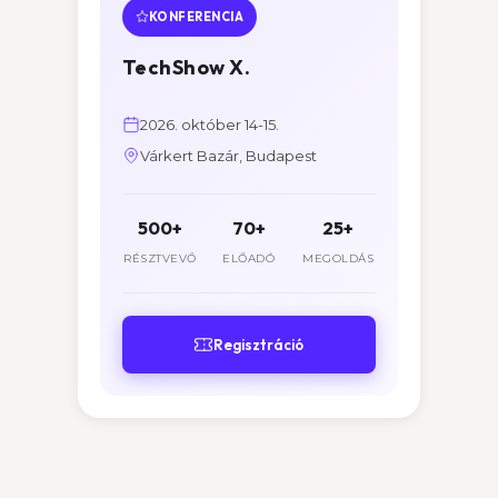
KONFERENCIA
TechShow X.
2026. október 14-15.
Várkert Bazár, Budapest
500+
70+
25+
RÉSZTVEVŐ
ELŐADÓ
MEGOLDÁS
Regisztráció