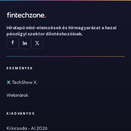
Híralapú mini-elemzések és hírmagyarázat a hazai
pénzügyi szektor döntéshozóinak.
ESEMÉNYEK
TechShow X.
Webinárok
KIADVÁNYOK
Ki kicsoda - AI 2026