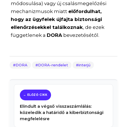
módosulása) vagy új csalásmegelőzési
mechanizmusok miatt
előfordulhat,
hogy az ügyfelek újfajta biztonsági
ellenőrzésekkel találkoznak
, de ezek
függetlenek a
DORA
bevezetésétől.
DORA
DORA-rendelet
interjú
Elindult a végső visszaszámlálás:
közeledik a határidő a kiberbiztonsági
megfelelésre