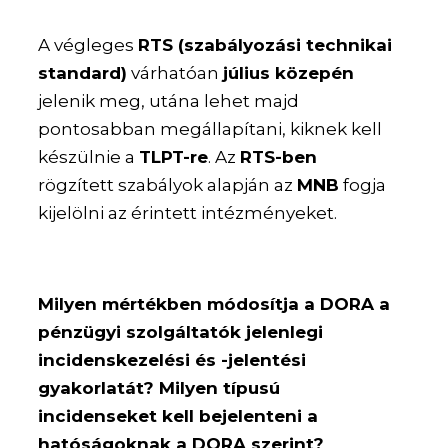
A végleges
RTS (szabályozási technikai
standard)
várhatóan
július közepén
jelenik meg, utána lehet majd
pontosabban megállapítani, kiknek kell
készülnie a
TLPT-re
. Az
RTS-ben
rögzített szabályok alapján az
MNB
fogja
kijelölni az érintett intézményeket.
Milyen mértékben módosítja a DORA a
pénzügyi szolgáltatók jelenlegi
incidenskezelési és -jelentési
gyakorlatát? Milyen típusú
incidenseket kell bejelenteni a
hatóságoknak a DORA szerint?