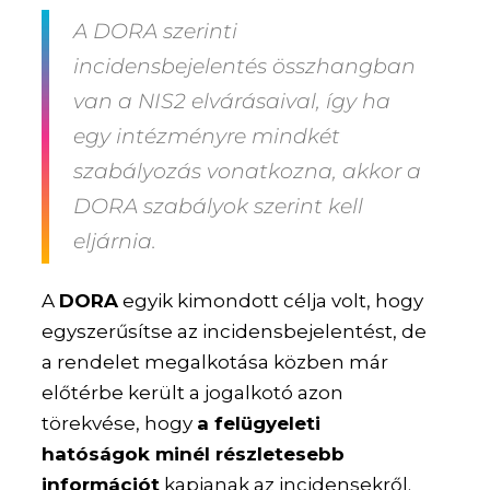
A DORA szerinti
incidensbejelentés összhangban
van a NIS2 elvárásaival, így ha
egy intézményre mindkét
szabályozás vonatkozna, akkor a
DORA szabályok szerint kell
eljárnia.
A
DORA
egyik kimondott célja volt, hogy
egyszerűsítse az incidensbejelentést, de
a rendelet megalkotása közben már
előtérbe került a jogalkotó azon
törekvése, hogy
a felügyeleti
hatóságok minél részletesebb
információt
kapjanak az incidensekről.