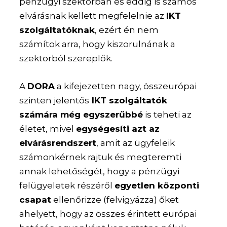
pénzügyi szektorban és eddig is számos
elvárásnak kellett megfelelnie az
IKT
szolgáltatóknak
, ezért én nem
számítok arra, hogy kiszorulnának a
szektorból szereplők.
A
DORA
a kifejezetten nagy, összeurópai
szinten jelentős
IKT szolgáltatók
számára még egyszerűbbé
is teheti az
életet, mivel
egységesíti azt az
elvárásrendszert
, amit az ügyfeleik
számonkérnek rajtuk és megteremti
annak lehetőségét, hogy a pénzügyi
felügyeletek részéről
egyetlen központi
csapat
ellenőrizze (felvigyázza) őket
ahelyett, hogy az összes érintett európai