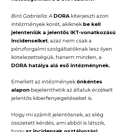
Biró Gabriella
: A
DORA
kiterjeszti azon
intézmények körét, akiknek
be kell
jelenteniük a jelentős IKT-vonatkozású
incidenseiket
, azaz nem csak a
pénzforgalmi szolgáltatóknak lesz ilyen
kötelezettségük, hanem minden, a
DORA hatálya alá eső intézménynek.
Emellett az intézmények
önkéntes
alapon
bejelenthetik az általuk érzékelt
jelentős kiberfenyegetéseket is.
Hogy mi számít jelentősnek, az elég
összetett kérdés, ami abból is látszik,
hogy
az incidensek osztályozási