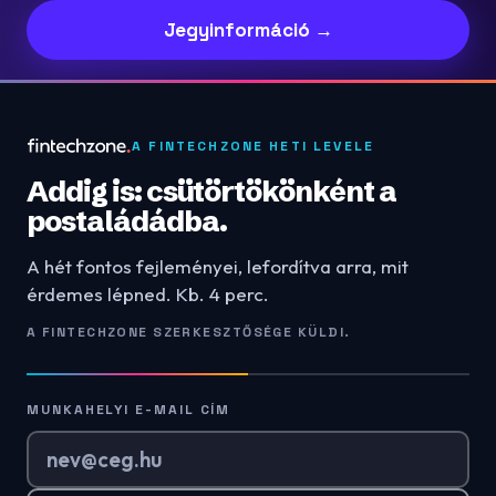
Jegyinformáció →
A FINTECHZONE HETI LEVELE
Addig is: csütörtökönként a
postaládádba.
A hét fontos fejleményei, lefordítva arra, mit
érdemes lépned. Kb. 4 perc.
A FINTECHZONE SZERKESZTŐSÉGE KÜLDI.
MUNKAHELYI E-MAIL CÍM