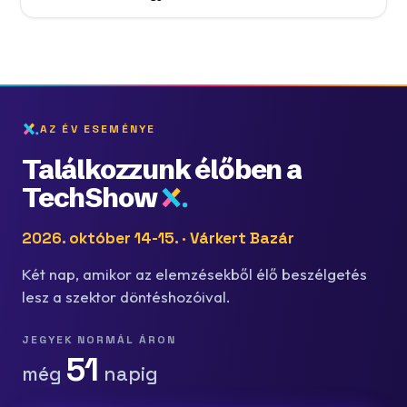
AZ ÉV ESEMÉNYE
Találkozzunk élőben a
TechShow
2026. október 14-15. · Várkert Bazár
Két nap, amikor az elemzésekből élő beszélgetés
lesz a szektor döntéshozóival.
JEGYEK NORMÁL ÁRON
51
még
napig