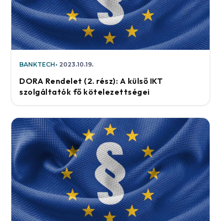
BANKTECH
2023.10.19.
DORA Rendelet (2. rész): A külső IKT
szolgáltatók fő kötelezettségei