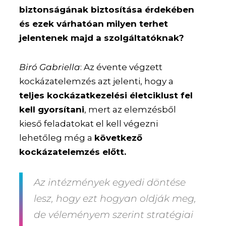
biztonságának biztosítása érdekében
és ezek várhatóan milyen terhet
jelentenek majd a szolgáltatóknak?
Biró Gabriella
: Az évente végzett
kockázatelemzés azt jelenti, hogy a
teljes kockázatkezelési életciklust fel
kell gyorsítani
, mert az elemzésből
kieső feladatokat el kell végezni
lehetőleg még a
következő
kockázatelemzés előtt.
Az intézmények egyedi döntése
lesz, hogy ezt hogyan oldják meg,
de véleményem szerint stratégiai