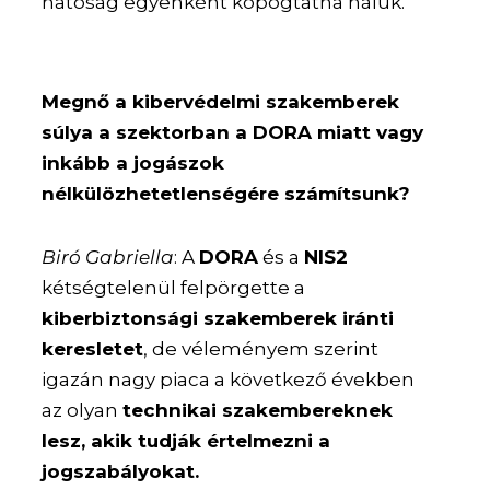
hatóság egyenként kopogtatna náluk.
Megnő a kibervédelmi szakemberek
súlya a szektorban a DORA miatt vagy
inkább a jogászok
nélkülözhetetlenségére számítsunk?
Biró Gabriella
: A
DORA
és a
NIS2
kétségtelenül felpörgette a
kiberbiztonsági szakemberek iránti
keresletet
, de véleményem szerint
igazán nagy piaca a következő években
az olyan
technikai szakembereknek
lesz, akik tudják értelmezni a
jogszabályokat.