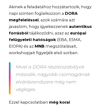
Akinek a feladatához hozzátartozik, hogy
napi szinten foglalkozzon a
DORA
megfeleléssel
, azok számára azt
javaslom, hogy igyekezzenek
autentikus
forrásból
tájékozódni, azaz az
európai
felügyeleti hatóságok
(EBA, ESMA,
EIOPA) és az
MNB
megszólalásait,
workshopjait figyeljék első sorban.
Mivel a DORA részletszabályok
második, nagyobb csomagjának
elvárásrendszere még nem
végleges.
Ezzel kapcsolatban
még korai