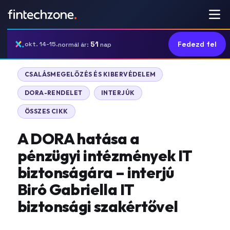
51
Fedezd fel
okt. 14-15.
normál ár:
nap
CSALÁSMEGELŐZÉS ÉS KIBERVÉDELEM
DORA-RENDELET
INTERJÚK
ÖSSZES CIKK
A DORA hatása a
pénzügyi intézmények IT
biztonságára – interjú
Biró Gabriella IT
biztonsági szakértővel