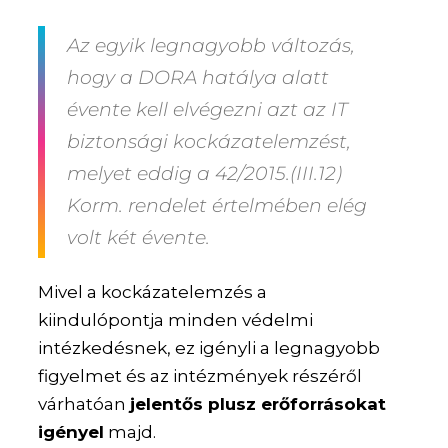
Az egyik legnagyobb változás,
hogy a DORA hatálya alatt
évente kell elvégezni azt az IT
biztonsági kockázatelemzést,
melyet eddig a 42/2015.(III.12)
Korm. rendelet értelmében elég
volt két évente.
Mivel a kockázatelemzés a
kiindulópontja minden védelmi
intézkedésnek, ez igényli a legnagyobb
figyelmet és az intézmények részéről
várhatóan
jelentős plusz erőforrásokat
igényel
majd.