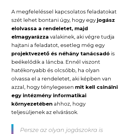
A megfeleléssel kapcsolatos feladatokat
szét lehet bontani úgy, hogy egy
jogász
elolvassa a rendeletet, majd
elmagyarázza
valakinek, aki végre tudja
hajtani a feladatot, esetleg még egy
projektvezető és néhány tanácsadó
is
beékelődik a láncba. Ennél viszont
hatékonyabb és olcsóbb, ha olyan
olvassa el a rendeletet, aki képben van
azzal, hogy ténylegesen
mit kell csinálni
egy intézmény informatikai
környezetében
ahhoz, hogy
teljesüljenek az elvárások.
Persze az olyan jogászokra is