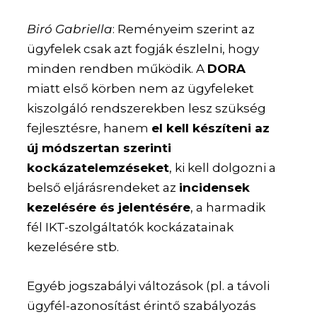
Biró Gabriella
: Reményeim szerint az
ügyfelek csak azt fogják észlelni, hogy
minden rendben működik. A
DORA
miatt első körben nem az ügyfeleket
kiszolgáló rendszerekben lesz szükség
fejlesztésre, hanem
el kell készíteni az
új módszertan szerinti
kockázatelemzéseket
, ki kell dolgozni a
belső eljárásrendeket az
incidensek
kezelésére és jelentésére
, a harmadik
fél IKT-szolgáltatók kockázatainak
kezelésére stb.
Egyéb jogszabályi változások (pl. a távoli
ügyfél-azonosítást érintő szabályozás