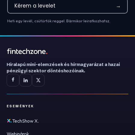
Kérem a levelet
→
Heti egy levél, csütörtök reggel. Bármikor leiratkozhatsz.
Híralapú mini-elemzések és hírmagyarázat a hazai
pénzügyi szektor döntéshozóinak.
ESEMÉNYEK
TechShow X.
Webinárok