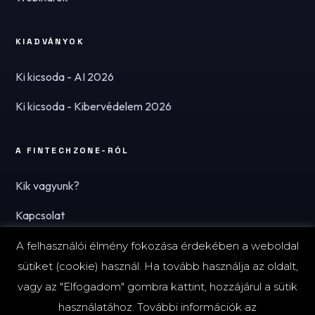
KIADVÁNYOK
Ki kicsoda - AI 2026
Ki kicsoda - Kibervédelem 2026
A FINTECHZONE-RÓL
Kik vagyunk?
Kapcsolat
Hírlevél
A felhasználói élmény fokozása érdekében a weboldal
sütiket (cookie) használ. Ha tovább használja az oldalt,
vagy az "Elfogadom" gombra kattint, hozzájárul a sütik
használatához. További információk az