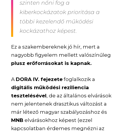
szinten nőni fog a
kiberkockázatok prioritása a
többi kezelendő működési
kockázathoz képest.
Ez a szakembereknek jó hír, mert a
nagyobb figyelem mellett valószínűleg
plusz erőforrásokat is kapnak.
A
DORA IV. fejezete
foglalkozik a
digitális működési reziliencia
tesztelésével
, de az általános elvárások
nem jelentenek drasztikus változást a
már létező magyar szabályozáshoz és
MNB
elvárásokhoz képest (ezzel
kapcsolatban érdemes megnézni az