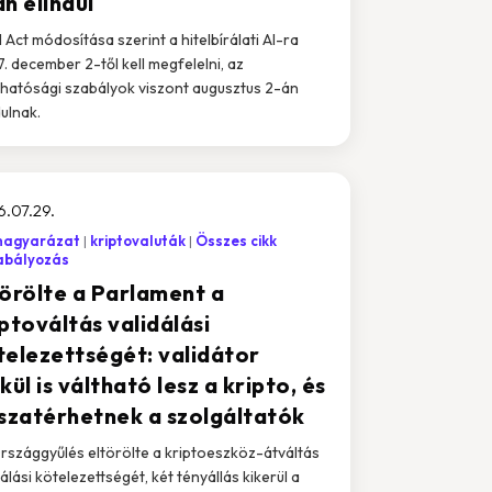
n elindul
I Act módosítása szerint a hitelbírálati AI-ra
. december 2-től kell megfelelni, az
thatósági szabályok viszont augusztus 2-án
dulnak.
.07.29.
magyarázat
kriptovaluták
Összes cikk
abályozás
törölte a Parlament a
ptováltás validálási
telezettségét: validátor
kül is váltható lesz a kripto, és
sszatérhetnek a szolgáltatók
rszággyűlés eltörölte a kriptoeszköz-átváltás
dálási kötelezettségét, két tényállás kikerül a