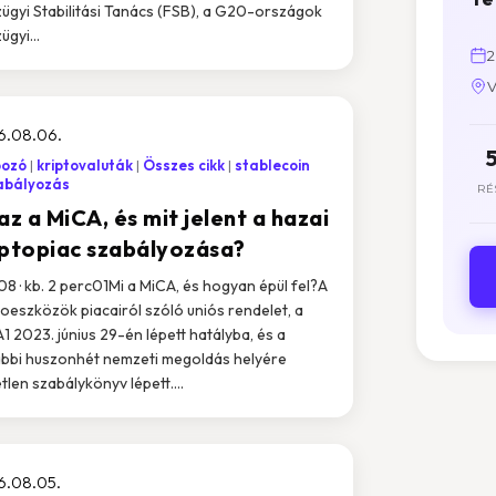
ügyi Stabilitási Tanács (FSB), a G20-országok
ügyi...
2
V
6.08.06.
pozó
kriptovaluták
Összes cikk
stablecoin
abályozás
RÉ
az a MiCA, és mit jelent a hazai
iptopiac szabályozása?
 08 · kb. 2 perc01Mi a MiCA, és hogyan épül fel?A
toeszközök piacairól szóló uniós rendelet, a
1 2023. június 29-én lépett hatályba, és a
bbi huszonhét nemzeti megoldás helyére
tlen szabálykönyv lépett....
6.08.05.