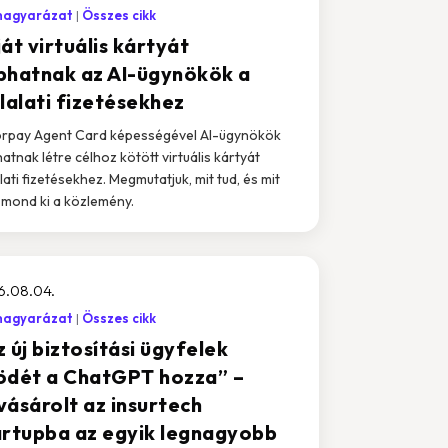
magyarázat
Összes cikk
át virtuális kártyát
phatnak az AI-ügynökök a
lalati fizetésekhez
rpay Agent Card képességével AI-ügynökök
atnak létre célhoz kötött virtuális kártyát
alati fizetésekhez. Megmutatjuk, mit tud, és mit
mond ki a közlemény.
6.08.04.
magyarázat
Összes cikk
 új biztosítási ügyfelek
ödét a ChatGPT hozza” –
vásárolt az insurtech
artupba az egyik legnagyobb