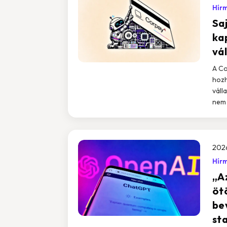
Hír
Saj
ka
vál
A Co
hozh
váll
nem 
202
Hír
„Az
öt
be
st