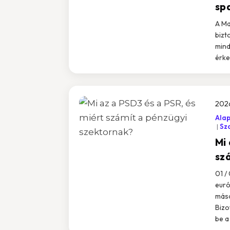
sp
A Ma
bizt
mind
érke
202
Ala
Sz
Mi 
sz
01 /
euró
máso
Bizo
be a