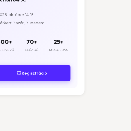
026. október 14-15.
árkert Bazár, Budapest
500+
70+
25+
SZTVEVŐ
ELŐADÓ
MEGOLDÁS
Regisztráció