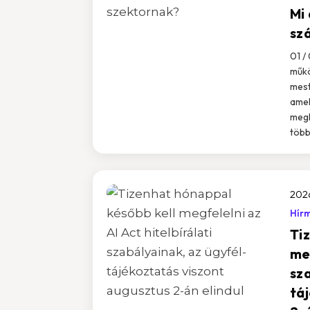
Mi 
sz
01 /
műkö
mest
amel
megh
több.
2026
Hír
Ti
meg
sz
tá