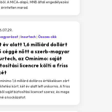
-ból. A MiCA-alapú, MNB általi engedélyezési
 érintetlen marad.
.07.29.
magyarázat
Insurtech
Összes cikk
 év alatt 1,6 milliárd dollárt
ő céggé nőtt a szerb-magyar
surtech, az Ominimo: saját
tosítási licencre költi a friss
két
minimo 1,6 milliárd dolláros értékelésen zárt
tetési kört, két év alatt lett unikornis. A friss
ből saját biztosítási licencet szerez, és maga
lné a kockázatot.