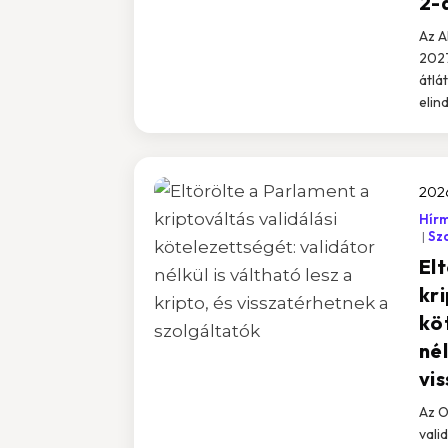
2-á
Az A
2027
átlá
elin
2026
Hír
Sz
El
kri
kö
nél
vi
Az O
vali