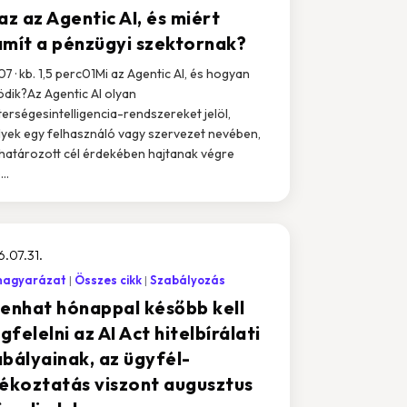
az az Agentic AI, és miért
ámít a pénzügyi szektornak?
 07 · kb. 1,5 perc01Mi az Agentic AI, és hogyan
dik?Az Agentic AI olyan
erségesintelligencia-rendszereket jelöl,
yek egy felhasználó vagy szervezet nevében,
atározott cél érdekében hajtanak végre
..
.07.31.
magyarázat
Összes cikk
Szabályozás
zenhat hónappal később kell
felelni az AI Act hitelbírálati
abályainak, az ügyfél-
jékoztatás viszont augusztus