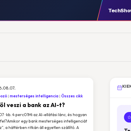
TechSh
KIE
6.08.07.
pozó
mesterséges intelligencia
Összes cikk
ől veszi a bank az AI-t?
 07 · kb. 4 perc01Mi az AI-ellátási lánc, és hogyan
 fel?Amikor egy bank mesterséges intelligenciát
", a háttérben ritkán áll egyetlen szállító. A
Te