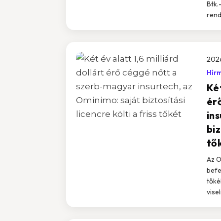
Btk.
rend
2026
Hír
Két
ér
in
biz
tő
Az O
befek
tőké
vise