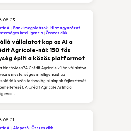
6.08.03.
tic AI
Banki megoldások
Hírmagyarázat
terséges intelligencia
Összes cikk
lló vállalatot kap az AI a
dit Agricole-nál: 150 fős
ység építi a közös platformot
i a hír röviden?A Crédit Agricole külön vállalatba
vezi a mesterséges intelligenciához
solódó közös technológiai alapok fejlesztését
zemeltetését. A Crédit Agricole Artificial
ligence...
6.08.01.
tic AI
Alapozó
Összes cikk