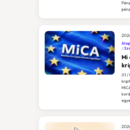
Pénz
pénz
202
Ala
Sz
Mi 
kr
01 /
krip
MiCA
korá
egye
202