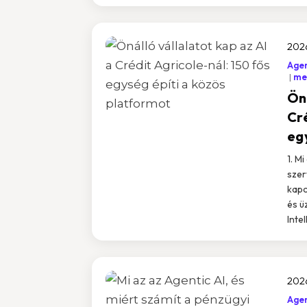
202
Agen
mes
Öná
Cré
eg
1. M
szer
kapc
és ü
Intel
202
Agen