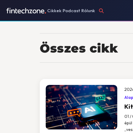
Cikkek
Podcast
Rólunk
Összes cikk
202
Ala
Kit
01 /
épül
„vesz