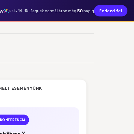
ow
50
okt. 14-15.
Fedezd fel
Jegyek normál áron még
napig
MELT ESEMÉNYÜNK
KONFERENCIA
chShow X.