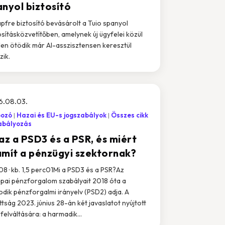
anyol biztosító
pfre biztosító bevásárolt a Tuio spanyol
osításközvetítőben, amelynek új ügyfelei közül
en ötödik már AI-asszisztensen keresztül
zik.
6.08.03.
pozó
Hazai és EU-s jogszabályok
Összes cikk
abályozás
az a PSD3 és a PSR, és miért
ámít a pénzügyi szektornak?
 08 · kb. 1,5 perc01Mi a PSD3 és a PSR?Az
pai pénzforgalom szabályait 2018 óta a
dik pénzforgalmi irányelv (PSD2) adja. A
ttság 2023. június 28-án két javaslatot nyújtott
 felváltására: a harmadik...