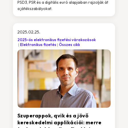
PSD3, PSR és a digitális euró alapjaiban rajzolják át
a játékszabályokat.
2025.02.25.
2025-ös elektronikus fizetési várakozások
Elektronikus fizetés
Összes cikk
Szuperappok, qvik és a jövő
kereskedelmi applikációi: merre