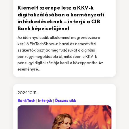
Kiemelt szerepe lesz a KKV-k
digitalizálásában a kormányzati
intézkedéseknek – interjú a CIB
Bank képviselőjével
Az idén nyolcadik alkalommal megrendezésre
kerülő FinTechShow-n hazai és nemzetközi
szakértők osztják meg tudásukat a digitális
pénzügyi megoldásokról, miközben a KKV-k
pénzügyi digitalizációja kerül a középpontba.Az
eseményre...
2024.10.11.
BankTech
Interjúk
Összes cikk