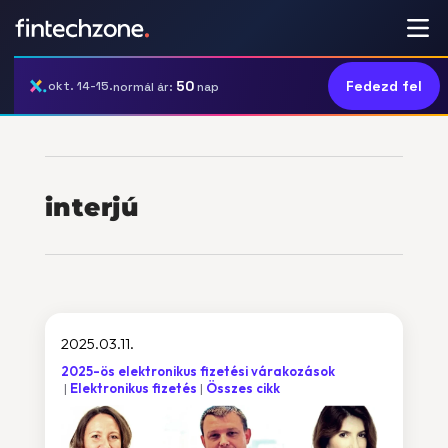
50
Fedezd fel
okt. 14-15.
normál ár:
nap
interjú
2025.03.11.
2025-ös elektronikus fizetési várakozások
Elektronikus fizetés
Összes cikk