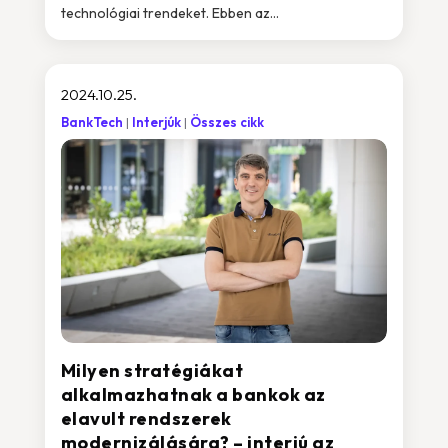
technológiai trendeket. Ebben az...
2024.10.25.
BankTech
Interjúk
Összes cikk
Milyen stratégiákat
alkalmazhatnak a bankok az
elavult rendszerek
modernizálására? – interjú az