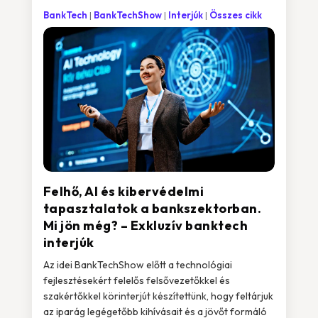
BankTech
BankTechShow
Interjúk
Összes cikk
Felhő, AI és kibervédelmi
tapasztalatok a bankszektorban.
Mi jön még? – Exkluzív banktech
interjúk
Az idei BankTechShow előtt a technológiai
fejlesztésekért felelős felsővezetőkkel és
szakértőkkel körinterjút készítettünk, hogy feltárjuk
az iparág legégetőbb kihívásait és a jövőt formáló