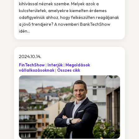
kihívással néznek szembe. Melyek azok a
kulcsterületek, amelyekre kiemelten érdemes
odafigyelniük ahhoz, hogy felkészülten reagáljanak
a jövő trendjeire? A novemberi BankTechShow
idén...
2024.10.14.
FinTechShow
Interjúk
Megoldások
vállalkozásoknak
Összes cikk