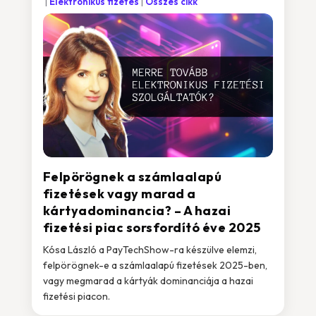
Elektronikus fizetés
Összes cikk
Felpörögnek a számlaalapú
fizetések vagy marad a
kártyadominancia? – A hazai
fizetési piac sorsfordító éve 2025
Kósa László a PayTechShow-ra készülve elemzi,
felpörögnek-e a számlaalapú fizetések 2025-ben,
vagy megmarad a kártyák dominanciája a hazai
fizetési piacon.