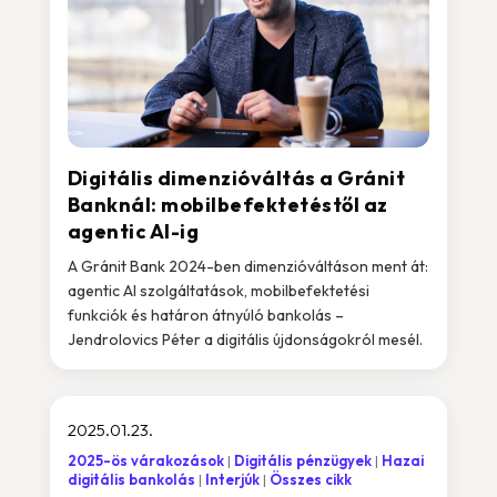
Digitális dimenzióváltás a Gránit
Banknál: mobilbefektetéstől az
agentic AI-ig
A Gránit Bank 2024-ben dimenzióváltáson ment át:
agentic AI szolgáltatások, mobilbefektetési
funkciók és határon átnyúló bankolás –
Jendrolovics Péter a digitális újdonságokról mesél.
2025.01.23.
2025-ös várakozások
Digitális pénzügyek
Hazai
digitális bankolás
Interjúk
Összes cikk