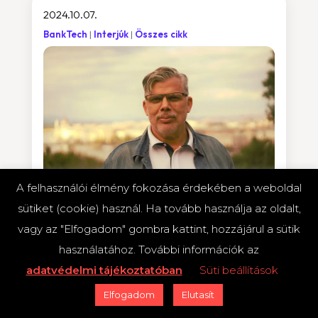
2024.10.07.
BankTech
Interjúk
Összes cikk
A felhasználói élmény fokozása érdekében a weboldal
sütiket (cookie) használ. Ha tovább használja az oldalt,
Döntés előtt áll a bankszektor:
teljes felhő vagy hibrid modell? –
vagy az "Elfogadom" gombra kattint, hozzájárul a sütik
interjú a TC2 társalapítójával
használatához. További információk az
2024-ben a banki CTO-k és CIO-k előtt számos
adatvédelmi tájékoztatóban
Süti beállítások
kihívás áll, és kulcsfontosságú, hogy figyelmet
Elfogadom
Elutasít
fordítsanak a legfontosabb területekre, amelyek
meghatározzák a jövő trendjeit. A FinTechZone