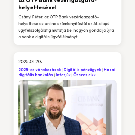
az OTP Bank vezérigazgató-
helyettesével
Csányi Péter, az OTP Bank vezérigazgató-
helyettese az online számlanyitástól az AI-alapú
ügyfélszolgálatig mutatja be, hogyan gondolja újra
a bank a digitális ügyfélélményt.
2025.01.20.
2025-ös várakozások
Digitális pénzügyek
Hazai
digitális bankolás
Interjúk
Összes cikk