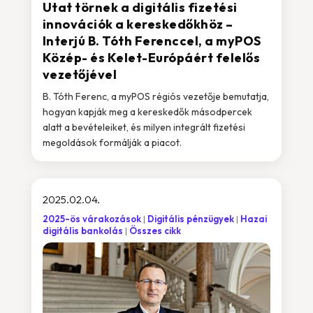
Utat törnek a digitális fizetési
innovációk a kereskedőkhöz –
Interjú B. Tóth Ferenccel, a myPOS
Közép- és Kelet-Európáért felelős
vezetőjével
B. Tóth Ferenc, a myPOS régiós vezetője bemutatja,
hogyan kapják meg a kereskedők másodpercek
alatt a bevételeiket, és milyen integrált fizetési
megoldások formálják a piacot.
2025.02.04.
2025-ös várakozások
Digitális pénzügyek
Hazai
digitális bankolás
Összes cikk