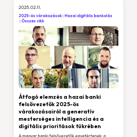
2025.02.11.
2025-ös várakozások
Hazai digitális bankolás
Összes cikk
Átfogó elemzés a hazai banki
felsővezetők 2025-ös
várakozásairól a generatív
mesterséges intelligencia és a
digitális prioritások tükrében
A magyar banki felsővezetők egyetértenek: a