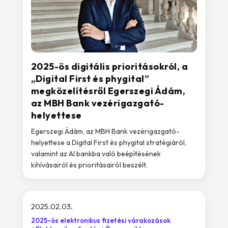
2025-ös digitális prioritásokról, a
„Digital First és phygital”
megközelítésről Egerszegi Ádám,
az MBH Bank vezérigazgató-
helyettese
Egerszegi Ádám, az MBH Bank vezérigazgató-
helyettese a Digital First és phygital stratégiáról,
valamint az AI bankba való beépítésének
kihívásairól és prioritásairól beszélt.
2025.02.03.
2025-ös elektronikus fizetési várakozások