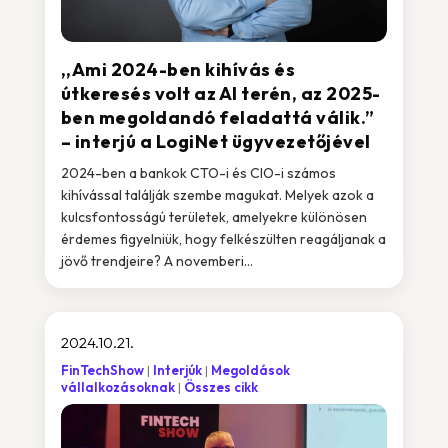
,,Ami 2024-ben kihívás és
útkeresés volt az AI terén, az 2025-
ben megoldandó feladattá válik.”
– interjú a LogiNet ügyvezetőjével
2024-ben a bankok CTO-i és CIO-i számos
kihívással találják szembe magukat. Melyek azok a
kulcsfontosságú területek, amelyekre különösen
érdemes figyelniük, hogy felkészülten reagáljanak a
jövő trendjeire? A novemberi...
2024.10.21.
FinTechShow
Interjúk
Megoldások
vállalkozásoknak
Összes cikk