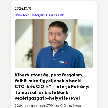
2024.10.18.
BankTech
Interjúk
Összes cikk
Kiberbiztonság, pénzforgalom,
felhő: mire figyeljenek a banki
CTO-k és CIO-k? – interjú Foltányi
Tamással, az Erste Bank
vezérigazgató-helyettesével
2024-ben a bankok CTO-i és CIO-i számos