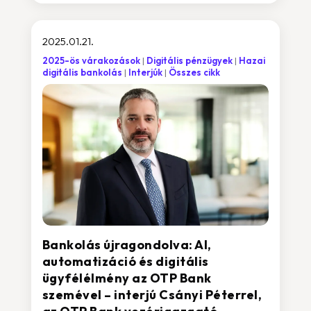
2025.01.21.
2025-ös várakozások
Digitális pénzügyek
Hazai
digitális bankolás
Interjúk
Összes cikk
Bankolás újragondolva: AI,
automatizáció és digitális
ügyfélélmény az OTP Bank
szemével – interjú Csányi Péterrel,