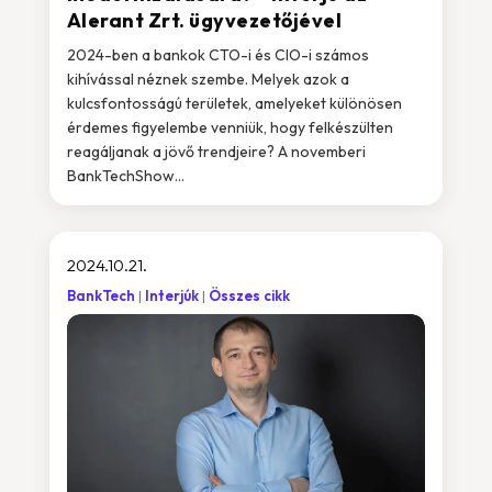
Alerant Zrt. ügyvezetőjével
2024-ben a bankok CTO-i és CIO-i számos
kihívással néznek szembe. Melyek azok a
kulcsfontosságú területek, amelyeket különösen
érdemes figyelembe venniük, hogy felkészülten
reagáljanak a jövő trendjeire? A novemberi
BankTechShow...
2024.10.21.
BankTech
Interjúk
Összes cikk