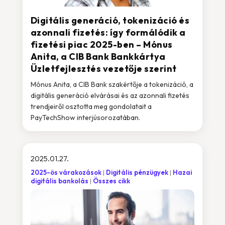
Digitális generáció, tokenizáció és
azonnali fizetés: így formálódik a
fizetési piac 2025-ben – Mónus
Anita, a CIB Bank Bankkártya
Üzletfejlesztés vezetője szerint
Mónus Anita, a CIB Bank szakértője a tokenizáció, a
digitális generáció elvárásai és az azonnali fizetés
trendjeiről osztotta meg gondolatait a
PayTechShow interjúsorozatában.
2025.01.27.
2025-ös várakozások
Digitális pénzügyek
Hazai
digitális bankolás
Összes cikk