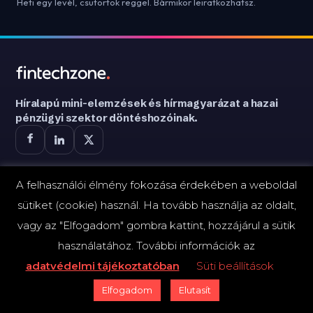
Heti egy levél, csütörtök reggel. Bármikor leiratkozhatsz.
Híralapú mini-elemzések és hírmagyarázat a hazai
pénzügyi szektor döntéshozóinak.
A felhasználói élmény fokozása érdekében a weboldal
ESEMÉNYEK
sütiket (cookie) használ. Ha tovább használja az oldalt,
vagy az "Elfogadom" gombra kattint, hozzájárul a sütik
TechShow X.
használatához. További információk az
Webinárok
adatvédelmi tájékoztatóban
Süti beállítások
Elfogadom
Elutasít
KIADVÁNYOK