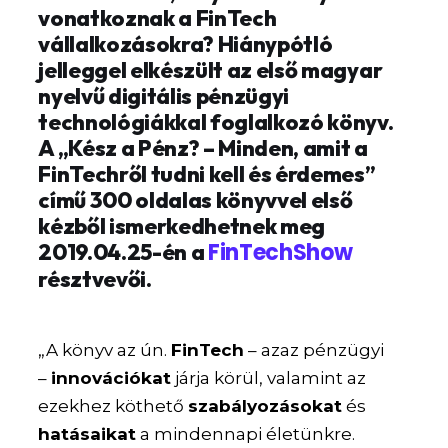
vonatkoznak a FinTech
vállalkozásokra? Hiánypótló
jelleggel elkészült az első magyar
nyelvű digitális pénzügyi
technológiákkal foglalkozó könyv.
A „Kész a Pénz? – Minden, amit a
FinTechről tudni kell és érdemes”
című 300 oldalas könyvvel első
kézből ismerkedhetnek meg
FinTechShow
2019.04.25-én a
résztvevői.
„A könyv az ún.
FinTech
– azaz pénzügyi
–
innovációkat
járja körül, valamint az
ezekhez köthető
szabályozásokat
és
hatásaikat
a mindennapi életünkre.