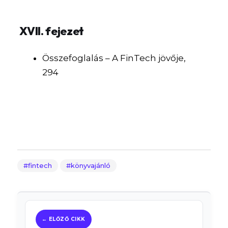
XVII. fejezet
Összefoglalás – A FinTech jövője,
294
fintech
könyvajánló