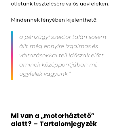
ötletünk tesztelésére valós ügyfeleken.
Mindennek fényében kijelenthető:
a pénzügyi szektor talán sosem
állt még ennyire izgalmas és
változásokkal teli időszak előtt,
aminek középpontjában mi,
ügyfelek vagyunk.”
Mi van a „motorháztető”
alatt? – Tartalomjegyzék