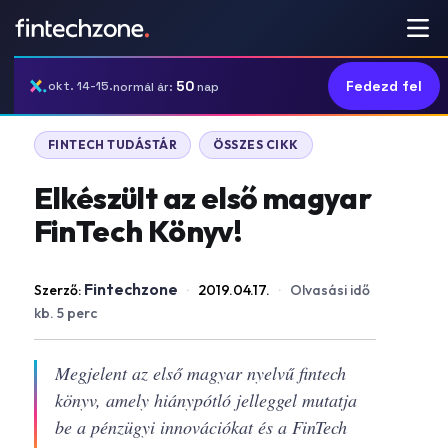
50
Fedezd fel
okt. 14-15.
normál ár:
nap
FINTECH TUDÁSTÁR
ÖSSZES CIKK
Elkészült az első magyar
FinTech Könyv!
Fintechzone
Szerző:
·
2019.04.17.
·
Olvasási idő
kb. 5 perc
Megjelent az első magyar nyelvű fintech
könyv, amely hiánypótló jelleggel mutatja
be a pénzügyi innovációkat és a FinTech