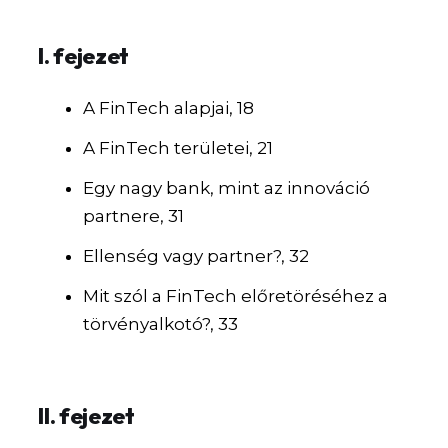
I. fejezet
A FinTech alapjai, 18
A FinTech területei, 21
Egy nagy bank, mint az innováció
partnere, 31
Ellenség vagy partner?, 32
Mit szól a FinTech előretöréséhez a
törvényalkotó?, 33
II. fejezet