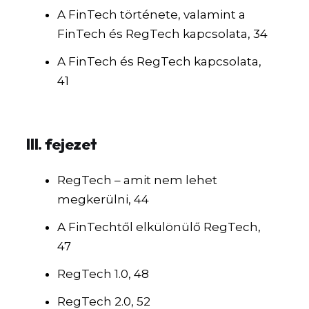
A FinTech története, valamint a
FinTech és RegTech kapcsolata, 34
A FinTech és RegTech kapcsolata,
41
III. fejezet
RegTech – amit nem lehet
megkerülni, 44
A FinTechtől elkülönülő RegTech,
47
RegTech 1.0, 48
RegTech 2.0, 52