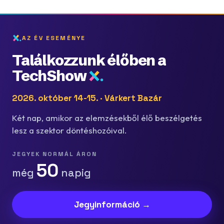
AZ ÉV ESEMÉNYE
Találkozzunk élőben a
TechShow
2026. október 14-15. · Várkert Bazár
Két nap, amikor az elemzésekből élő beszélgetés
lesz a szektor döntéshozóival.
JEGYEK NORMÁL ÁRON
50
még
napig
Jegyinformáció →