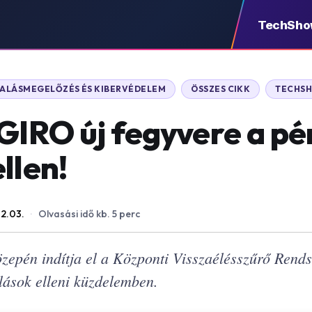
TechSh
ALÁSMEGELŐZÉS ÉS KIBERVÉDELEM
ÖSSZES CIKK
TECHS
 GIRO új fegyvere a pé
llen!
12.03.
·
Olvasási idő kb. 5 perc
epén indítja el a Központi Visszaélésszűrő Rendsz
lások elleni küzdelemben.