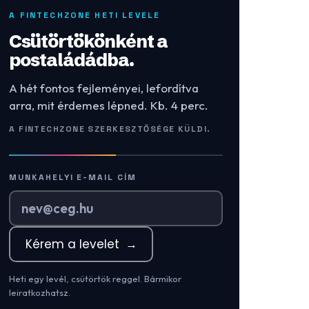
A FINTECHZONE HETI LEVELE
Csütörtökönként a
postaládádba.
A hét fontos fejleményei, lefordítva
arra, mit érdemes lépned. Kb. 4 perc.
A FINTECHZONE SZERKESZTŐSÉGE KÜLDI.
MUNKAHELYI E-MAIL CÍM
Kérem a levelet
→
Heti egy levél, csütörtök reggel. Bármikor
leiratkozhatsz.