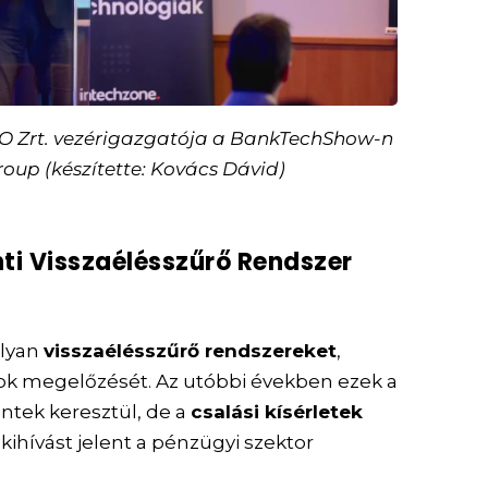
IRO Zrt. vezérigazgatója a BankTechShow-n
roup (készítette: Kovács Dávid)
ti Visszaélésszűrő Rendszer
olyan
visszaélésszűrő rendszereket
,
sok megelőzését. Az utóbbi években ezek a
tek keresztül, de a
csalási kísérletek
kihívást jelent a pénzügyi szektor