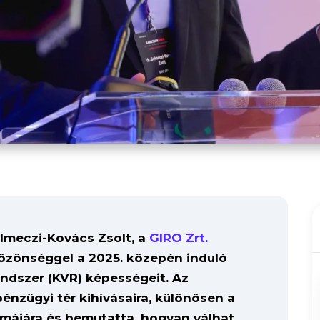
elmeczi-Kovács Zsolt, a
GIRO Zrt.
közönséggel a 2025. közepén induló
endszer (KVR) képességeit. Az
pénzügyi tér kihívásaira, különösen a
májára és bemutatta, hogyan válhat