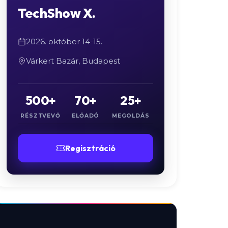
TechShow X.
2026. október 14-15.
Várkert Bazár, Budapest
500+
70+
25+
RÉSZTVEVŐ
ELŐADÓ
MEGOLDÁS
Regisztráció