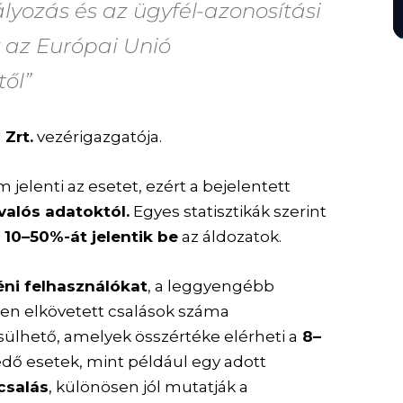
lyozás és az ügyfél-azonosítási
 az Európai Unió
től”
Zrt.
vezérigazgatója.
 jelenti az esetet, ezért a bejelentett
valós adatoktól.
Egyes statisztikák szerint
e
10–50%-át jelentik be
az áldozatok.
éni felhasználókat
, a leggyengébb
ben elkövetett csalások száma
ülhető, amelyek összértéke elérheti a
8–
dő esetek, mint például egy adott
 csalás
, különösen jól mutatják a