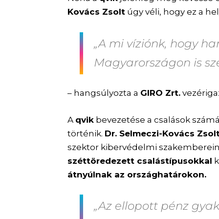
Kovács Zsolt
úgy véli, hogy ez a h
„A mi víziónk, hogy h
Magyarországon is szél
– hangsúlyozta a
GIRO Zrt.
vezériga
A
qvik
bevezetése a csalások szám
történik.
Dr. Selmeczi-Kovács Zsol
szektor kibervédelmi szakemberei
széttöredezett csalástípusokkal
k
átnyúlnak az országhatárokon.
„Az ellopott pénz gya