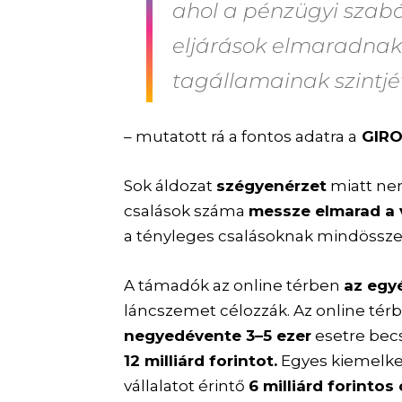
ahol a pénzügyi szabá
eljárások elmaradnak
tagállamainak szintjé
– mutatott rá a fontos adatra a
GIRO 
Sok áldozat
szégyenérzet
miatt nem
csalások száma
messze elmarad a 
a tényleges csalásoknak mindössz
A támadók az online térben
az egy
láncszemet célozzák. Az online tér
negyedévente 3–5 ezer
esetre becs
12 milliárd forintot.
Egyes kiemelke
vállalatot érintő
6 milliárd forintos