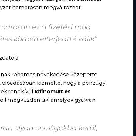
elyzet hamarosan megváltozhat.
amarosan ez a fizetési mód
es körben elterjedtté válik”
zgatója.
ának rohamos növekedése közepette
t
előadásában kiemelte, hogy a pénzügyi
nek rendkívül
kifinomult és
ell megküzdeniük, amelyek gyakran
kran olyan országokba kerül,