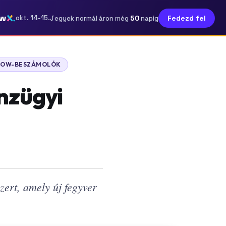
ow
50
okt. 14-15.
Fedezd fel
Jegyek normál áron még
napig
HOW-BESZÁMOLÓK
nzügyi
ert, amely új fegyver