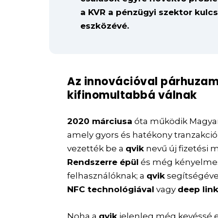
a KVR a pénzügyi szektor kulc
eszközévé.
Az innovációval párhuzam
kifinomultabbá válnak
2020 márciusa
óta működik Magya
amely gyors és hatékony tranzakció
vezették be a
qvik
nevű új fizetési 
Rendszerre épül
és még kényelmes
felhasználóknak; a
qvik
segítségéve
NFC technológiával
vagy
deep lin
Noha a
qvik
jelenleg még kevéssé e