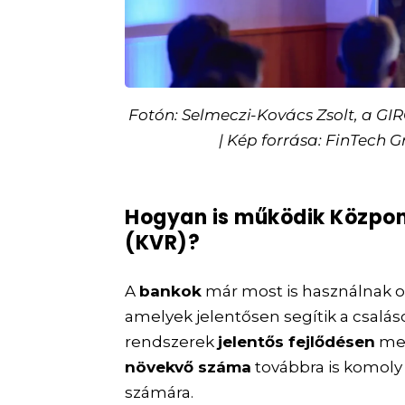
Fotón: Selmeczi-Kovács Zsolt, a G
| Kép forrása: FinTech G
Hogyan is működik Közpon
(KVR)?
A
bankok
már most is használnak 
amelyek jelentősen segítik a csalá
rendszerek
jelentős fejlődésen
men
növekvő száma
továbbra is komoly 
számára.