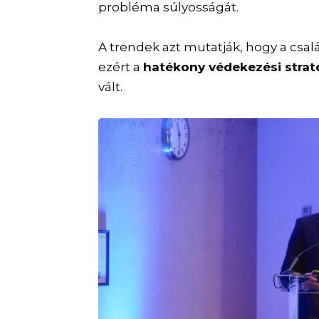
probléma súlyosságát.
A trendek azt mutatják, hogy a csa
ezért a
hatékony védekezési strat
vált.