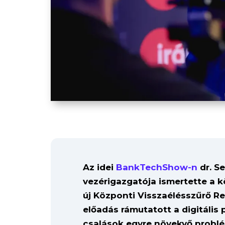
Az idei
BankTechShow-n
dr. S
vezérigazgatója ismertette a 
új Központi Visszaélésszűrő R
előadás rámutatott a digitális 
csalások egyre növekvő problé