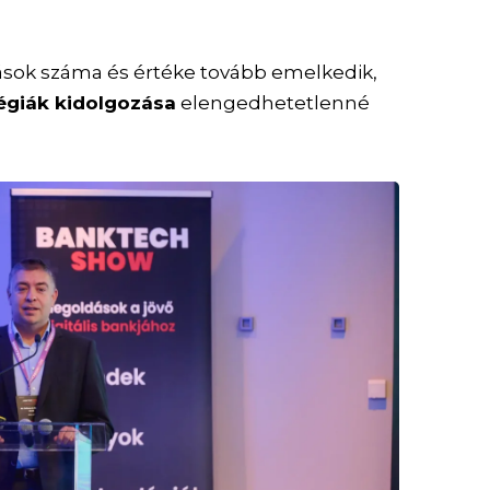
lások száma és értéke tovább emelkedik,
égiák kidolgozása
elengedhetetlenné