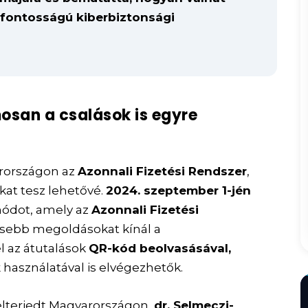
sfontosságú kiberbiztonsági
osan a csalások is egyre
rországon az
Azonnali Fizetési Rendszer
,
kat tesz lehetővé.
2024. szeptember 1-jén
módot, amely az
Azonnali Fizetési
ebb megoldásokat kínál a
l az átutalások
QR-kód beolvasásával,
k
használatával is elvégezhetők.
lterjedt Magyarországon,
dr. Selmeczi-