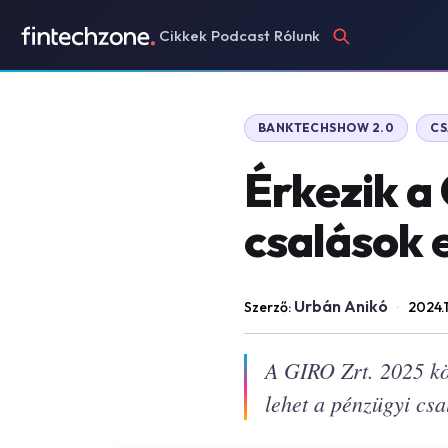
Cikkek
Podcast
Rólunk
BANKTECHSHOW 2.0
CS
Érkezik a
csalások e
Urbán Anikó
Szerző:
·
2024.
A GIRO Zrt. 2025 köz
lehet a pénzügyi csa