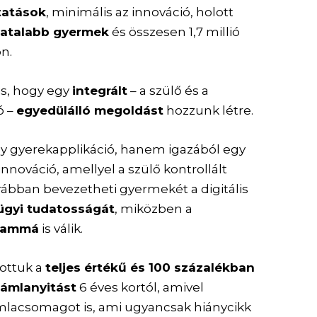
ltatások
, minimális az innováció, holott
fiatalabb gyermek
és összesen 1,7 millió
n.
is, hogy egy
integrált
– a szülő és a
ó –
egyedülálló megoldást
hozzunk létre.
y gyerekapplikáció, hanem igazából egy
 innováció, amellyel a szülő kontrollált
ábban bevezetheti gyermekét a digitális
ügyi tudatosságát
, miközben a
grammá
is válik.
tottuk a
teljes értékű és 100 százalékban
ámlanyitást
6 éves kortól, amivel
ámlacsomagot is, ami ugyancsak hiánycikk