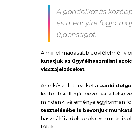
A gondolkozás középpo
és mennyire fogja maj
újdonságot.
A minél magasabb ügyfélélmény bi
kutatjuk az ügyfélhasználati szok
visszajelzéseket
.
Az elkészült terveket a
banki dolg
legtöbb kollégát bevonva, a felső v
mindenki véleménye egyformán fon
tesztelésébe is bevonjuk munkat
használói a dolgozók gyermekei volt
tőlük.