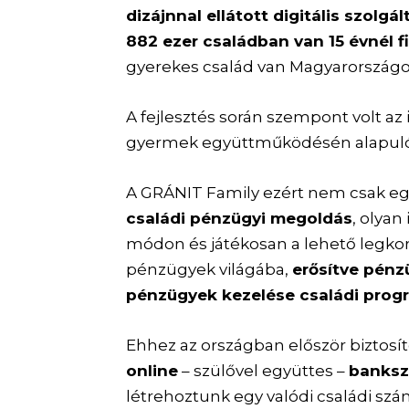
dizájnnal ellátott digitális szolgá
882 ezer családban van 15 évnél 
gyerekes család van Magyarországo
A fejlesztés során szempont volt az 
gyermek együttműködésén alapul
A GRÁNIT Family ezért nem csak eg
családi pénzügyi megoldás
, olyan
módon és játékosan a lehető legkor
pénzügyek világába,
erősítve pénz
pénzügyek kezelése családi pro
Ehhez az országban először biztosí
online
– szülővel együttes –
banksz
létrehoztunk egy valódi családi sz