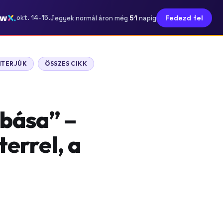
ow
51
okt. 14-15.
Fedezd fel
Jegyek normál áron még
napig
NTERJÚK
ÖSSZES CIKK
bása” –
terrel, a