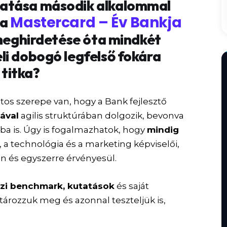
atása második alkalommal
Mastercard – Év Bankja
 a
 meghirdetése óta mindkét
li dobogó legfelső fokára
 titka?
tos szerepe van, hogy a Bank fejlesztő
ával
agilis struktúrában dolgozik, bevonva
ába is. Úgy is fogalmazhatok, hogy
mindig
, a technológia és a marketing képviselői,
n és egyszerre érvényesül.
zi benchmark, kutatások
és saját
rozzuk meg és azonnal teszteljük is,