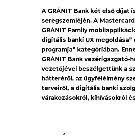
A GRÁNIT Bank két első díjat i
seregszemléjén. A Mastercard 
GRÁNIT Family mobilapplikációj
digitális banki UX megoldása” 
programja” kategóriában. Enne
GRÁNIT Bank vezérigazgató-hel
vezetőjével beszélgettünk a s
hátteréről, az ügyfélélmény sz
terveiről, a digitális banki sz
várakozásokról, kihívásokról és