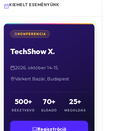
KIEMELT ESEMÉNYÜNK
KONFERENCIA
TechShow X.
2026. október 14-15.
Várkert Bazár, Budapest
500+
70+
25+
RÉSZTVEVŐ
ELŐADÓ
MEGOLDÁS
Regisztráció