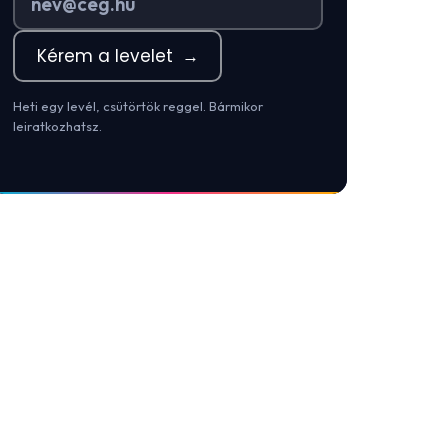
Kérem a levelet
→
Heti egy levél, csütörtök reggel. Bármikor
leiratkozhatsz.