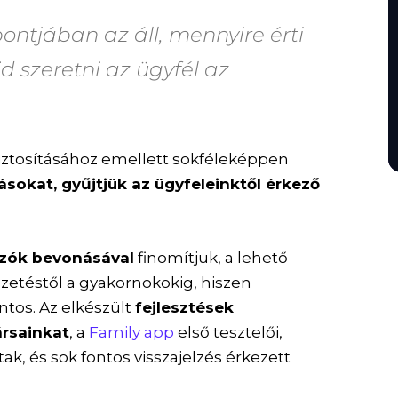
ntjában az áll, mennyire érti
d szeretni az ügyfél az
ztosításához emellett sokféleképpen
ásokat, gyűjtjük az ügyfeleinktől érkező
ozók bevonásával
finomítjuk, a lehető
ezetéstől a gyakornokokig, hiszen
tos. Az elkészült
fejlesztések
ársainkat
, a
Family app
első tesztelői,
ak, és sok fontos visszajelzés érkezett