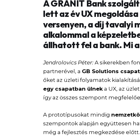
A GRÁNIT Bank szolgált
lett az év UX megoldása
versenyen, a díj tavalyi
alkalommal a képzeletbe
állhatott fel a bank. Mi a
Jendrolovics Péter:
A sikerekben fon
partnerével, a
GB Solutions csapat
őket az üzleti folyamatok kialakítás
egy csapatban ülnek
a UX, az üzlet
így az összes szempont megfelelőe
A prototípusokat mindig
nemzetkö
szempontok alapján együttesen hatá
még a fejlesztés megkezdése előtt.