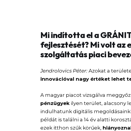
Mi indította el a GRÁNIT
fejlesztését? Mi volt az 
szolgáltatás piaci beve
Jendrolovics Péter:
Azokat a terület
innovációval nagy értéket lehet 
A magyar piacot vizsgálva meggyőz
pénzügyek
ilyen terület, alacsony 
indulhatunk digitális megoldásaink
példát is találni a 14 év alatti koro
ezek itthon szűk körűek,
hiányozna