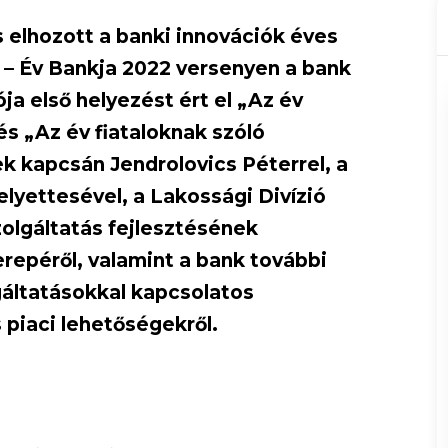
s elhozott a banki innovációk éves
– Év Bankja 2022 versenyen a bank
a első helyezést ért el „Az év
és „Az év fiataloknak szóló
k kapcsán Jendrolovics Péterrel, a
yettesével, a Lakossági Divízió
zolgáltatás fejlesztésének
erepéről, valamint a bank további
olgáltatásokkal kapcsolatos
 piaci lehetőségekről.