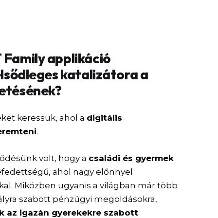
 Family applikáció
elsődleges katalizátora a
zetésének?
eket keressük, ahol a
digitális
teremteni
.
ődésünk volt, hogy a
családi és gyermek
lefedettségű, ahol nagy előnnyel
kal. Miközben ugyanis a világban már több
sztályra szabott pénzügyi megoldásokra,
k az igazán gyerekekre szabott