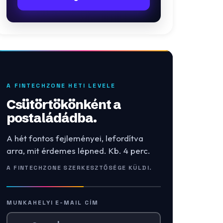
A FINTECHZONE HETI LEVELE
Csütörtökönként a
postaládádba.
A hét fontos fejleményei, lefordítva
arra, mit érdemes lépned. Kb. 4 perc.
A FINTECHZONE SZERKESZTŐSÉGE KÜLDI.
MUNKAHELYI E-MAIL CÍM