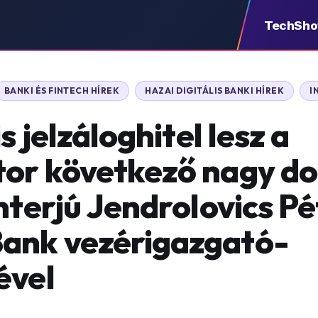
TechSh
BANKI ÉS FINTECH HÍREK
HAZAI DIGITÁLIS BANKI HÍREK
I
s jelzáloghitel lesz a
or következő nagy do
nterjú Jendrolovics Pé
ank vezérigazgató-
ével