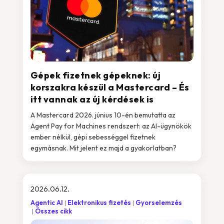
Gépek fizetnek gépeknek: új
korszakra készül a Mastercard – És
itt vannak az új kérdések is
A Mastercard 2026. június 10-én bemutatta az
Agent Pay for Machines rendszert: az AI-ügynökök
ember nélkül, gépi sebességgel fizetnek
egymásnak. Mit jelent ez majd a gyakorlatban?
2026.06.12.
Agentic AI
Elektronikus fizetés
Gyorselemzés
Összes cikk