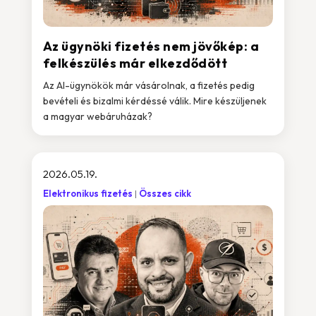
Az ügynöki fizetés nem jövőkép: a
felkészülés már elkezdődött
Az AI-ügynökök már vásárolnak, a fizetés pedig
bevételi és bizalmi kérdéssé válik. Mire készüljenek
a magyar webáruházak?
2026.05.19.
Elektronikus fizetés
Összes cikk