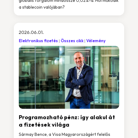
globális forgalom mindössze 0,02%-a. Hol működik
a stablecoin valójában?
2026.06.01.
Elektronikus fizetés
Összes cikk
Vélemény
Programozható pénz: így alakul át
a fizetések világa
Sármay Bence, a Visa Magyarországért felelős