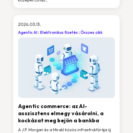
közepén Linas…
2026.03.13.
Agentic AI
Elektronikus fizetés
Összes cikk
Agentic commerce: az AI-
asszisztens elmegy vásárolni, a
kockázat meg bejön a bankba
A J.P. Morgan és a Mirakl közös infrastruktúrája új