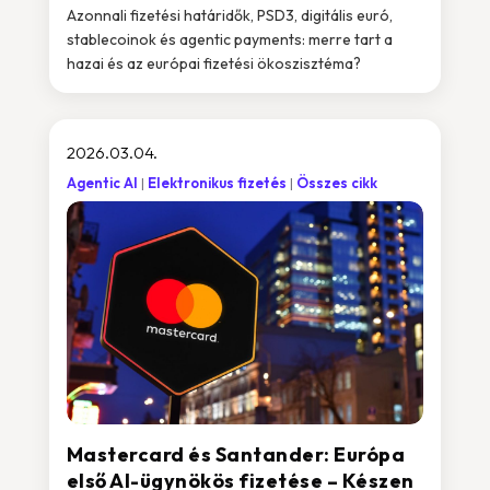
Azonnali fizetési határidők, PSD3, digitális euró,
stablecoinok és agentic payments: merre tart a
hazai és az európai fizetési ökoszisztéma?
2026.03.04.
Agentic AI
Elektronikus fizetés
Összes cikk
Mastercard és Santander: Európa
első AI-ügynökös fizetése – Készen