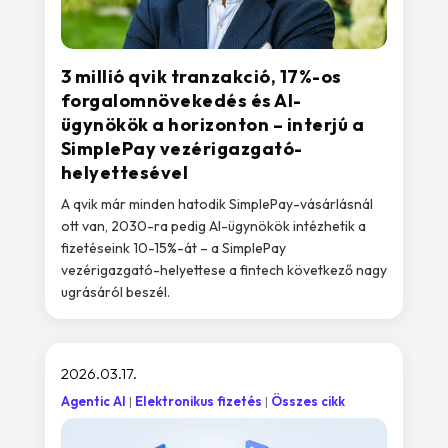
3 millió qvik tranzakció, 17%-os
forgalomnövekedés és AI-
ügynökök a horizonton – interjú a
SimplePay vezérigazgató-
helyettesével
A qvik már minden hatodik SimplePay-vásárlásnál
ott van, 2030-ra pedig AI-ügynökök intézhetik a
fizetéseink 10-15%-át – a SimplePay
vezérigazgató-helyettese a fintech következő nagy
ugrásáról beszél.
2026.03.17.
Agentic AI
Elektronikus fizetés
Összes cikk