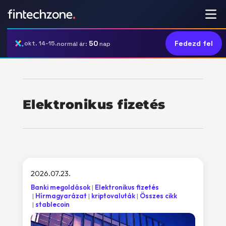
50
Fedezd fel
okt. 14-15.
normál ár:
nap
Elektronikus fizetés
2026.07.23.
Banki megoldások
Elektronikus fizetés
Hírmagyarázat
kriptovaluták
Összes cikk
stablecoin