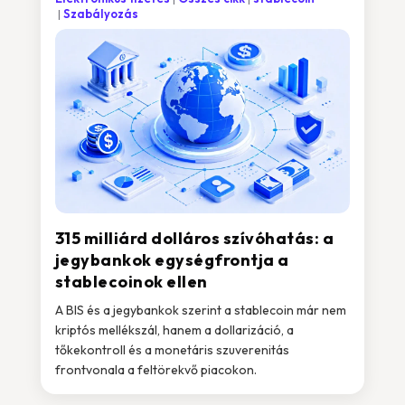
Szabályozás
315 milliárd dolláros szívóhatás: a
jegybankok egységfrontja a
stablecoinok ellen
A BIS és a jegybankok szerint a stablecoin már nem
kriptós mellékszál, hanem a dollarizáció, a
tőkekontroll és a monetáris szuverenitás
frontvonala a feltörekvő piacokon.