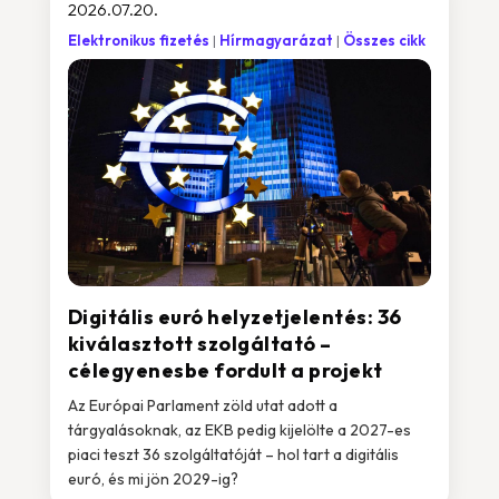
2026.07.20.
Elektronikus fizetés
Hírmagyarázat
Összes cikk
Digitális euró helyzetjelentés: 36
kiválasztott szolgáltató –
célegyenesbe fordult a projekt
Az Európai Parlament zöld utat adott a
tárgyalásoknak, az EKB pedig kijelölte a 2027-es
piaci teszt 36 szolgáltatóját – hol tart a digitális
euró, és mi jön 2029-ig?