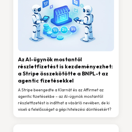
Az AI-ügynök mostantól
részletfizetést is kezdeményezhet:
a Stripe összekötötte a BNPL-t az
agentic fizetésekkel
A Stripe beengedte a Klarnát és az Affirmet az
agentic fizetésekbe – az AI-ügynök mostantól
részletfizetést is indíthat a vásárló nevében, de ki
viseli a felelősséget a gépi hitelezési döntésekért?