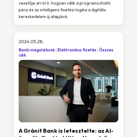
vezetője arról ír, hogyan válik a programozható
pénz és az intelligens fizetési logika a digitális
kereskedelem új alapjává.
2026.05.28.
Banki megoldások
Elektronikus fizetés
Összes
cikk
A Gránit Bank is letesztelte: az AI-