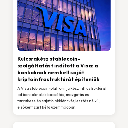
Kulcsrakész stablecoin-
szolgáltatást indított a Visa: a
bankoknak nem kell saját
kriptoinfrastruktúrát építeniük
A Visa stablecoin-platformja kész infrastruktúrát
ad bankoknak: kibocsátás, mozgatás és
tárcakezelés saját blokklánc-fejlesztés nélkül,
elsőként zárt béta üzemmódban.