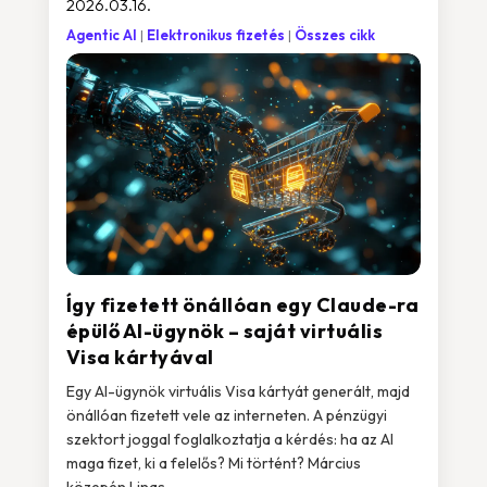
2026.03.16.
Agentic AI
Elektronikus fizetés
Összes cikk
Így fizetett önállóan egy Claude-ra
épülő AI-ügynök – saját virtuális
Visa kártyával
Egy AI-ügynök virtuális Visa kártyát generált, majd
önállóan fizetett vele az interneten. A pénzügyi
szektort joggal foglalkoztatja a kérdés: ha az AI
maga fizet, ki a felelős? Mi történt? Március