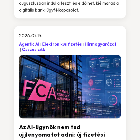
augusztusban indul a teszt, és eldőlhet, kié marad a
digitális banki ügyfélkapcsolat.
2026.07.15.
Agentic AI
Elektronikus fizetés
Hírmagyarázat
Összes cikk
Az AI-ügynök nem tud
ujjlenyomatot adni: új fizetési