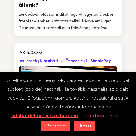
állunk?
Európában először indított egy AI-ügynök élesben
fizetést – emberi kattintás nélkül. Kényelem? Igen.
De most jön a kontroll és a felelősség kérdése.
2026.03.03.
Insurtech
Kipróbáltuk
Összes cikk
SimplePay
A felhasználói élmény fokozása érdekében a weboldal
sütiket (cookie) használ. Ha tovább használja az oldalt,
vagy az "Elfogadom" gombra kattint, hozzájárul a sütik
használatához. További információk az
adatvédelmi tájékoztatóban
Süti beállítások
Elfogadom
Elutasít