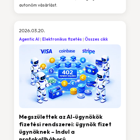
autonóm vásárlást.
2026.03.20.
Agentic AI
Elektronikus fizetés
Összes cikk
Megszülettek az AI-ügynökök
fizetési rendszerei: ügynök fizet
ügynöknek – Indul a
protokollháború