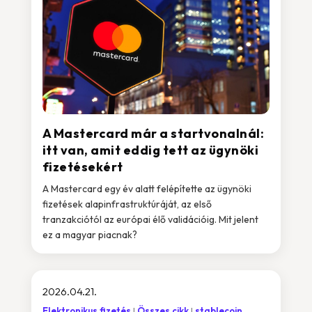
A Mastercard már a startvonalnál:
itt van, amit eddig tett az ügynöki
fizetésekért
A Mastercard egy év alatt felépítette az ügynöki
fizetések alapinfrastruktúráját, az első
tranzakciótól az európai élő validációig. Mit jelent
ez a magyar piacnak?
2026.04.21.
Elektronikus fizetés
Összes cikk
stablecoin