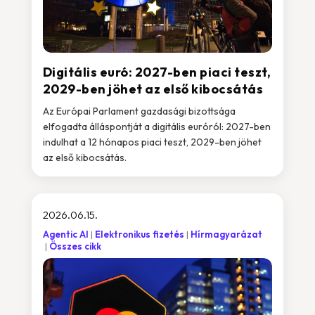
Digitális euró: 2027-ben piaci teszt,
2029-ben jöhet az első kibocsátás
Az Európai Parlament gazdasági bizottsága
elfogadta álláspontját a digitális euróról: 2027-ben
indulhat a 12 hónapos piaci teszt, 2029-ben jöhet
az első kibocsátás.
2026.06.15.
Agentic AI
Elektronikus fizetés
Hírmagyarázat
Összes cikk