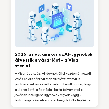
2026: az év, amikor az AI-ügynökök
átveszik a vásárlást – a Visa
szerint
A Visa több száz, AI-ügynök által kezdeményezett,
valós és ellenőrzött tranzakciót futtatott le
partnereivel, és ezzel közelebb került ahhoz, hogy
a „kereséstől a fizetésig” tartó folyamatot a
jövőben intelligens ügynökök vigyék végig –
biztonságos keretrendszerben, globális léptékben.