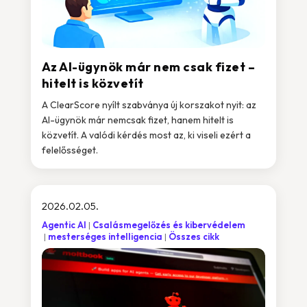
Az AI-ügynök már nem csak fizet –
hitelt is közvetít
A ClearScore nyílt szabványa új korszakot nyit: az
AI-ügynök már nemcsak fizet, hanem hitelt is
közvetít. A valódi kérdés most az, ki viseli ezért a
felelősséget.
2026.02.05.
Agentic AI
Csalásmegelőzés és kibervédelem
mesterséges intelligencia
Összes cikk