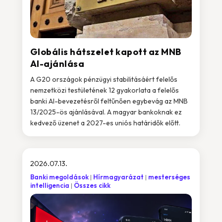
Globális hátszelet kapott az MNB
AI-ajánlása
A G20 országok pénzügyi stabilitásáért felelős
nemzetközi testületének 12 gyakorlata a felelős
banki AI-bevezetésről feltűnően egybevág az MNB
13/2025-ös ajánlásával. A magyar bankoknak ez
kedvező üzenet a 2027-es uniós határidők előtt.
2026.07.13.
Banki megoldások
Hírmagyarázat
mesterséges
intelligencia
Összes cikk