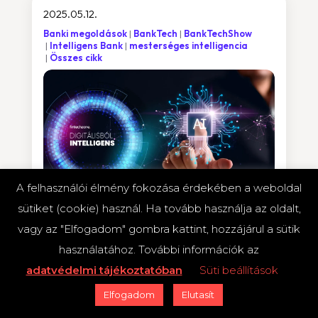
2025.05.12.
Banki megoldások
BankTech
BankTechShow
Intelligens Bank
mesterséges intelligencia
Összes cikk
A felhasználói élmény fokozása érdekében a weboldal
sütiket (cookie) használ. Ha tovább használja az oldalt,
vagy az "Elfogadom" gombra kattint, hozzájárul a sütik
Bankok az AI korában: Hogyan lesz
használatához. További információk az
a digitálisból intelligens?
adatvédelmi tájékoztatóban
Süti beállítások
Felhőalapú infrastruktúra, gépi tanulás és
adatvezérelt működés – szakértői körinterjúk és
Elfogadom
Elutasít
elemzések mutatják be, hogyan építhetik fel a