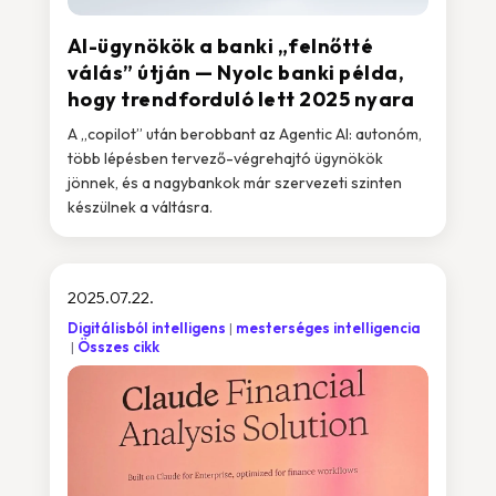
AI-ügynökök a banki „felnőtté
válás” útján — Nyolc banki példa,
hogy trendforduló lett 2025 nyara
A „copilot” után berobbant az Agentic AI: autonóm,
több lépésben tervező-végrehajtó ügynökök
jönnek, és a nagybankok már szervezeti szinten
készülnek a váltásra.
2025.07.22.
Digitálisból intelligens
mesterséges intelligencia
Összes cikk