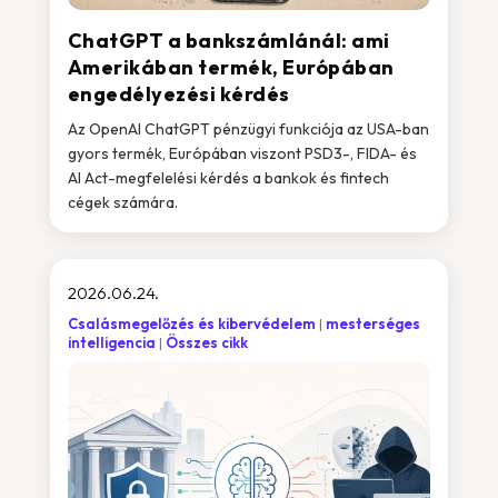
ChatGPT a bankszámlánál: ami
Amerikában termék, Európában
engedélyezési kérdés
Az OpenAI ChatGPT pénzügyi funkciója az USA-ban
gyors termék, Európában viszont PSD3-, FIDA- és
AI Act-megfelelési kérdés a bankok és fintech
cégek számára.
2026.06.24.
Csalásmegelőzés és kibervédelem
mesterséges
intelligencia
Összes cikk