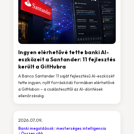
Ingyen elérhetővé tette banki AI-
eszközeit a Santander: 11 fejlesztés
került a GitHubra
A Banco Santander 11 saját fejlesztésű AI-eszközét
tette ingyen, nyílt forráskódú formában elérhetővé
a GitHubon – a csalásteszttől az AI-döntések
ellenőrzéséig.
2026.07.09.
Banki megoldások
mesterséges intelligencia
Összes cikk