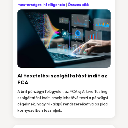
mesterséges intelligencia
Összes cikk
AI tesztelési szolgáltatást indít az
FCA
A brit pénzügyi felügyelet, az FCA új AI Live Testing
szolgáltatást indít, amely lehetővé teszi a pénzügyi
cégeknek, hogy MI-alapú rendszereiket valós piaci
környezetben teszteljék.