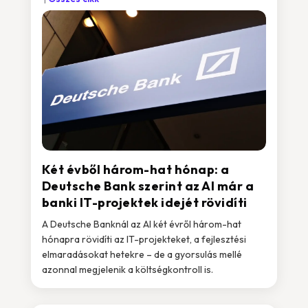
Két évből három-hat hónap: a
Deutsche Bank szerint az AI már a
banki IT-projektek idejét rövidíti
A Deutsche Banknál az AI két évről három-hat
hónapra rövidíti az IT-projekteket, a fejlesztési
elmaradásokat hetekre – de a gyorsulás mellé
azonnal megjelenik a költségkontroll is.