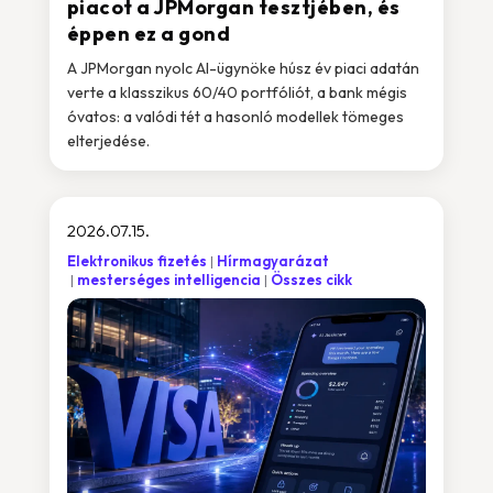
piacot a JPMorgan tesztjében, és
éppen ez a gond
A JPMorgan nyolc AI-ügynöke húsz év piaci adatán
verte a klasszikus 60/40 portfóliót, a bank mégis
óvatos: a valódi tét a hasonló modellek tömeges
elterjedése.
2026.07.15.
Elektronikus fizetés
Hírmagyarázat
mesterséges intelligencia
Összes cikk