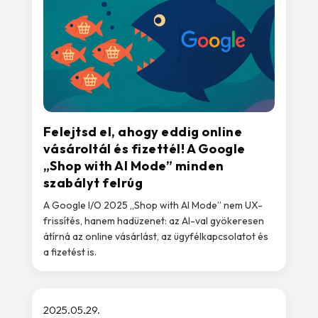
Felejtsd el, ahogy eddig online
vásároltál és fizettél! A Google
„Shop with AI Mode” minden
szabályt felrúg
A Google I/O 2025 „Shop with AI Mode” nem UX-
frissítés, hanem hadüzenet: az AI-val gyökeresen
átírná az online vásárlást, az ügyfélkapcsolatot és
a fizetést is.
2025.05.29.