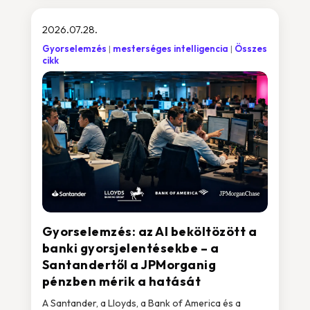
2026.07.28.
Gyorselemzés
mesterséges intelligencia
Összes
cikk
Gyorselemzés: az AI beköltözött a
banki gyorsjelentésekbe – a
Santandertől a JPMorganig
pénzben mérik a hatását
A Santander, a Lloyds, a Bank of America és a