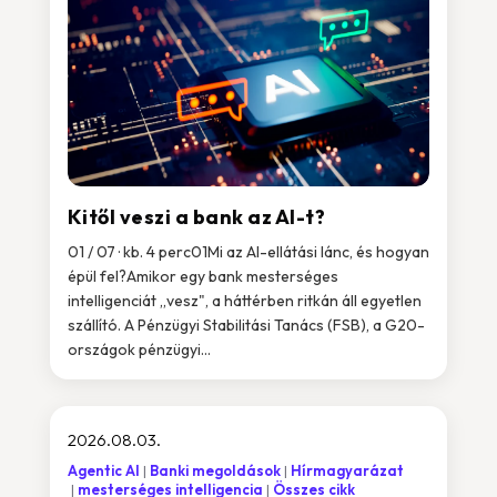
Kitől veszi a bank az AI-t?
01 / 07 · kb. 4 perc01Mi az AI-ellátási lánc, és hogyan
épül fel?Amikor egy bank mesterséges
intelligenciát „vesz", a háttérben ritkán áll egyetlen
szállító. A Pénzügyi Stabilitási Tanács (FSB), a G20-
országok pénzügyi...
2026.08.03.
Agentic AI
Banki megoldások
Hírmagyarázat
mesterséges intelligencia
Összes cikk