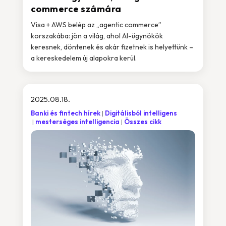
commerce számára
Visa + AWS belép az „agentic commerce”
korszakába: jön a világ, ahol AI-ügynökök
keresnek, döntenek és akár fizetnek is helyettünk –
a kereskedelem új alapokra kerül.
2025.08.18.
Banki és fintech hírek
Digitálisból intelligens
mesterséges intelligencia
Összes cikk