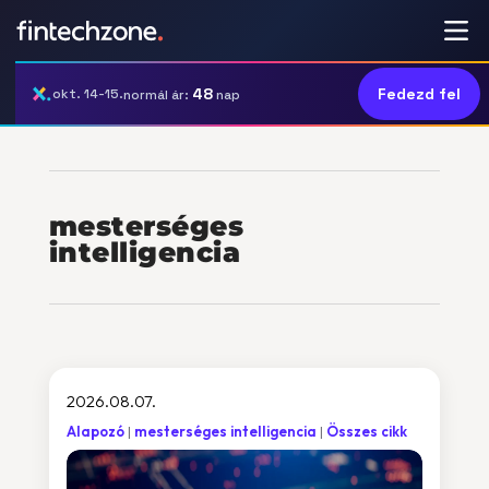
48
Fedezd fel
okt. 14-15.
normál ár:
nap
mesterséges
intelligencia
2026.08.07.
Alapozó
mesterséges intelligencia
Összes cikk