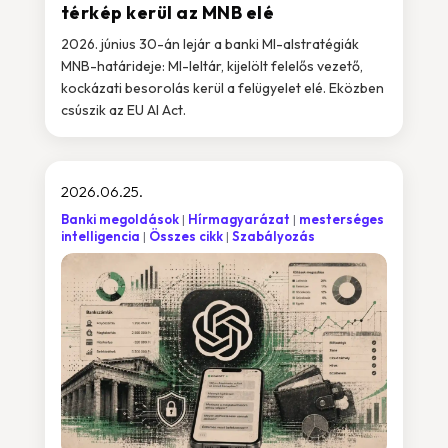
térkép kerül az MNB elé
2026. június 30-án lejár a banki MI-alstratégiák
MNB-határideje: MI-leltár, kijelölt felelős vezető,
kockázati besorolás kerül a felügyelet elé. Eközben
csúszik az EU AI Act.
2026.06.25.
Banki megoldások
Hírmagyarázat
mesterséges
intelligencia
Összes cikk
Szabályozás