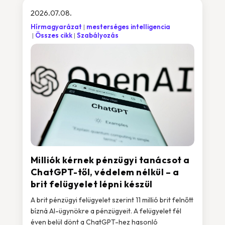
2026.07.08.
Hírmagyarázat
mesterséges intelligencia
Összes cikk
Szabályozás
Milliók kérnek pénzügyi tanácsot a
ChatGPT-től, védelem nélkül – a
brit felügyelet lépni készül
A brit pénzügyi felügyelet szerint 11 millió brit felnőtt
bízná AI-ügynökre a pénzügyeit. A felügyelet fél
éven belül dönt a ChatGPT-hez hasonló