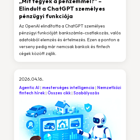
„Mit tegyek a pénzemmel?” –
Elindult a ChatGPT személyes
pénzügyi funkciója
Az OpenAI elindította a ChatGPT személyes
pénzügyi funkcióját: bankszámla-csatlakozás, valós
adatokból elemzés és értelmezés. Ezen a ponton a
verseny pedig már nemcsak bankok és fintech
cégek között zajlik.
2026.04.16.
Agentic AI
mesterséges intelligencia
Nemzetközi
fintech hírek
Összes cikk
Szabályozás