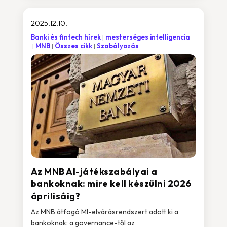
2025.12.10.
Banki és fintech hírek
mesterséges intelligencia
MNB
Összes cikk
Szabályozás
Az MNB AI-játékszabályai a
bankoknak: mire kell készülni 2026
áprilisáig?
Az MNB átfogó MI-elvárásrendszert adott ki a
bankoknak: a governance-től az