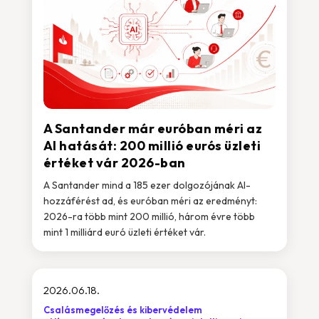
A Santander már euróban méri az
AI hatását: 200 millió eurós üzleti
értéket vár 2026-ban
A Santander mind a 185 ezer dolgozójának AI-
hozzáférést ad, és euróban méri az eredményt:
2026-ra több mint 200 millió, három évre több
mint 1 milliárd euró üzleti értéket vár.
2026.06.18.
Csalásmegelőzés és kibervédelem