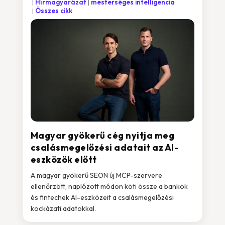
Hírmagyarázat
mesterséges intelligencia
Összes cikk
Magyar gyökerű cég nyitja meg
csalásmegelőzési adatait az AI-
eszközök előtt
A magyar gyökerű SEON új MCP-szervere
ellenőrzött, naplózott módon köti össze a bankok
és fintechek AI-eszközeit a csalásmegelőzési
kockázati adatokkal.