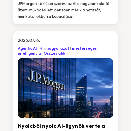
JPMorgan közlései szerint az AI a nagybankoknál
üzemi működés lett: pénzben mérik a hatását,
munkakörökben a kapacitását.
2026.07.16.
Agentic AI
Hírmagyarázat
mesterséges
intelligencia
Összes cikk
Nyolcból nyolc AI-ügynök verte a