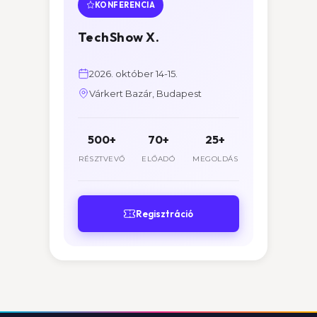
KONFERENCIA
TechShow X.
2026. október 14-15.
Várkert Bazár, Budapest
500+
70+
25+
RÉSZTVEVŐ
ELŐADÓ
MEGOLDÁS
Regisztráció