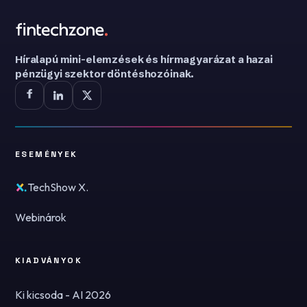
Híralapú mini-elemzések és hírmagyarázat a hazai
pénzügyi szektor döntéshozóinak.
ESEMÉNYEK
TechShow X.
Webinárok
KIADVÁNYOK
Ki kicsoda - AI 2026