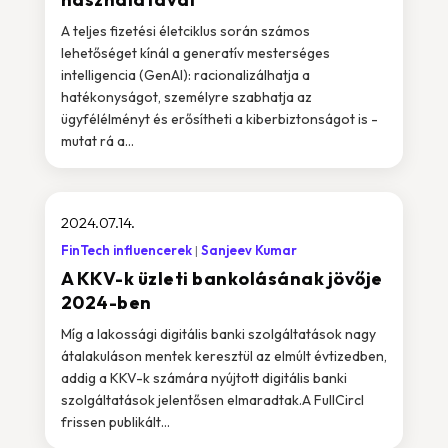
A teljes fizetési életciklus során számos
lehetőséget kínál a generatív mesterséges
intelligencia (GenAI): racionalizálhatja a
hatékonyságot, személyre szabhatja az
ügyfélélményt és erősítheti a kiberbiztonságot is -
mutat rá a...
2024.07.14.
FinTech influencerek
Sanjeev Kumar
A KKV-k üzleti bankolásának jövője
2024-ben
Míg a lakossági digitális banki szolgáltatások nagy
átalakuláson mentek keresztül az elmúlt évtizedben,
addig a KKV-k számára nyújtott digitális banki
szolgáltatások jelentősen elmaradtak.A FullCircl
frissen publikált...