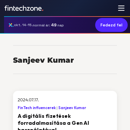
49
Fedezd fel
okt. 14-15.
normál ár:
nap
Sanjeev Kumar
2024.07.17.
FinTech influencerek
Sanjeev Kumar
A digitális fizetések
forradalmasítása a Gen AI
használatával