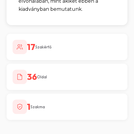
élvonalában, mint akiket ebben a
kiadványban bemutatunk.
17
Szakértő
36
Oldal
1
Szakma