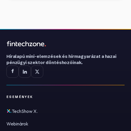
Híralapú mini-elemzések és hírmagyarázat a hazai
pénzügyi szektor döntéshozóinak.
ESEMÉNYEK
TechShow X.
Webinárok