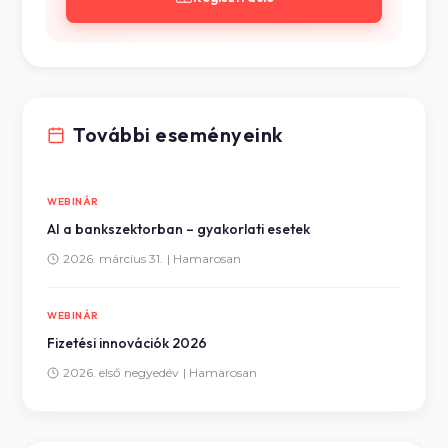
További eseményeink
WEBINÁR
AI a bankszektorban – gyakorlati esetek
2026. március 31.
| Hamarosan
WEBINÁR
Fizetési innovációk 2026
2026. első negyedév
| Hamarosan