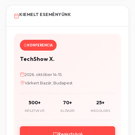
KIEMELT ESEMÉNYÜNK
KONFERENCIA
TechShow X.
2026. október 14-15.
Várkert Bazár, Budapest
500+
70+
25+
RÉSZTVEVŐ
ELŐADÓ
MEGOLDÁS
Regisztráció