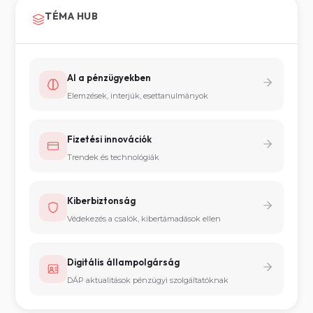
TÉMA HUB
AI a pénzügyekben
Elemzések, interjúk, esettanulmányok
Fizetési innovációk
Trendek és technológiák
Kiberbiztonság
Védekezés a csalók, kibertámadások ellen
Digitális állampolgárság
DÁP aktualitások pénzügyi szolgáltatóknak