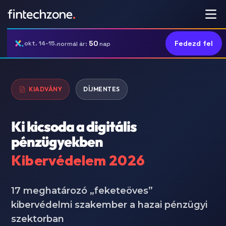
50
Fedezd fel
okt. 14-15.
normál ár:
nap
KIADVÁNY
DÍJMENTES
Ki kicsoda a digitális
pénzügyekben
Kibervédelem 2026
17 meghatározó „feketeöves”
kibervédelmi szakember a hazai pénzügyi
szektorban