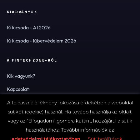
KIADVÁNYOK
Ki kicsoda - AI 2026
Ki kicsoda - Kibervédelem 2026
A FINTECHZONE-RÓL
Kik vagyunk?
Kapcsolat
Hírlevél
A felhasználói élmény fokozása érdekében a weboldal
sütiket (cookie) használ. Ha tovább használja az oldalt,
vagy az "Elfogadom" gombra kattint, hozzájárul a sütik
használatához. További információk az
© 2026 FinTechZone.hu - A FinTech Group Kft.
adatvédelmi tájékoztatóban
Süti beállítások