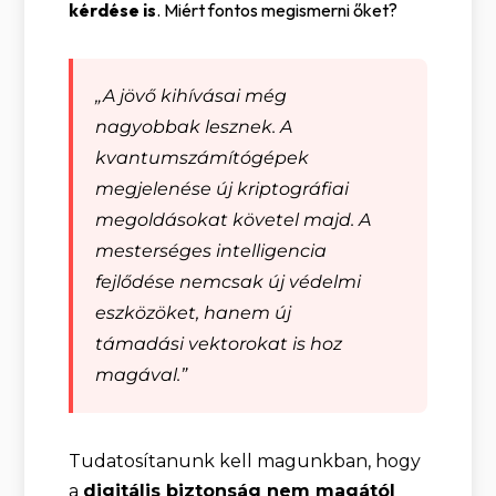
kérdése is
. Miért fontos megismerni őket?
„A jövő kihívásai még
nagyobbak lesznek. A
kvantumszámítógépek
megjelenése új kriptográfiai
megoldásokat követel majd. A
mesterséges intelligencia
fejlődése nemcsak új védelmi
eszközöket, hanem új
támadási vektorokat is hoz
magával.”
Tudatosítanunk kell magunkban, hogy
a
digitális biztonság nem magától