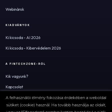
Webinárok
KIADVÁNYOK
Ki kicsoda - AI 2026
Ki kicsoda - Kibervédelem 2026
A FINTECHZONE-RÓL
Kik vagyunk?
Kapcsolat
Hírlevél
A felhasználói élmény fokozása érdekében a weboldal
sütiket (cookie) használ. Ha tovább használja az oldalt,