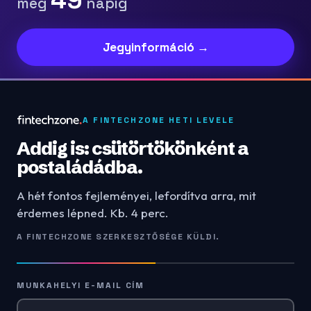
49
még
napig
Jegyinformáció →
A FINTECHZONE HETI LEVELE
Addig is: csütörtökönként a
postaládádba.
A hét fontos fejleményei, lefordítva arra, mit
érdemes lépned. Kb. 4 perc.
A FINTECHZONE SZERKESZTŐSÉGE KÜLDI.
MUNKAHELYI E-MAIL CÍM