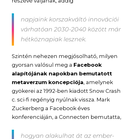
részévé váljanak, addig
napjaink korszakváltó innovációi
várhatóan 2030-2040 között már
hétköznapiak lesznek.
Szintén nehezen megjósolható, milyen
gyorsan valósul meg a
Facebook
alapítójának napokban bemutatott
metaverzum koncepciója
, amelynek
gyökerei az 1992-ben kiadott Snow Crash
c. sci-fi regényig nyúlnak vissza. Mark
Zuckerberg a Facebook éves
konferenciáján, a Connecten bemutatta,
hogyan alakulhat át az ember-