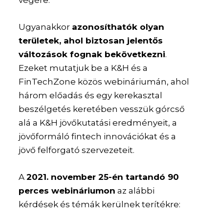
Ugyanakkor
azonosíthatók olyan
területek, ahol biztosan jelentős
változások fognak bekövetkezni
.
Ezeket mutatjuk be a K&H és a
FinTechZone közös webináriumán, ahol
három előadás és egy kerekasztal
beszélgetés keretében vesszük górcső
alá a K&H jövőkutatási eredményeit, a
jövőformáló fintech innovációkat és a
jövő felforgató szervezeteit.
A
2021. november 25-én tartandó 90
perces webináriumon
az alábbi
kérdések és témák kerülnek terítékre: