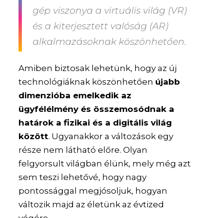
gép viszonya a virtuális világ (VR)
és a kiterjesztett valóság (AR)
alkalmazásoknak köszönhetően.
Amiben biztosak lehetünk, hogy az új
technológiáknak köszönhetően
újabb
dimenzióba emelkedik az
ügyfélélmény és összemosódnak a
határok a fizikai és a digitális világ
között
. Ugyanakkor a változások egy
része nem látható előre. Olyan
felgyorsult világban élünk, mely még azt
sem teszi lehetővé, hogy nagy
pontossággal megjósoljuk, hogyan
változik majd az életünk az évtized
végére.