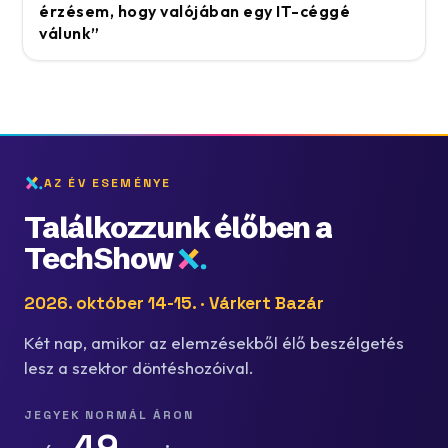
érzésem, hogy valójában egy IT-céggé
válunk”
AZ ÉV ESEMÉNYE
Találkozzunk élőben a
TechShow
2026. október 14-15. · Várkert Bazár
Két nap, amikor az elemzésekből élő beszélgetés
lesz a szektor döntéshozóival.
JEGYEK NORMÁL ÁRON