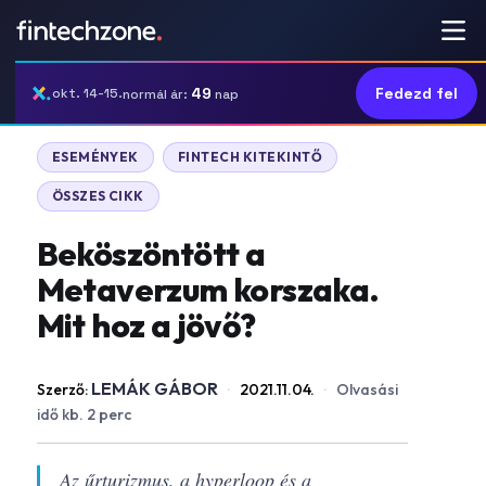
49
Fedezd fel
okt. 14-15.
normál ár:
nap
ESEMÉNYEK
FINTECH KITEKINTŐ
ÖSSZES CIKK
Beköszöntött a
Metaverzum korszaka.
Mit hoz a jövő?
LEMÁK GÁBOR
Szerző:
·
2021.11.04.
·
Olvasási
idő kb. 2 perc
Az űrturizmus, a hyperloop és a