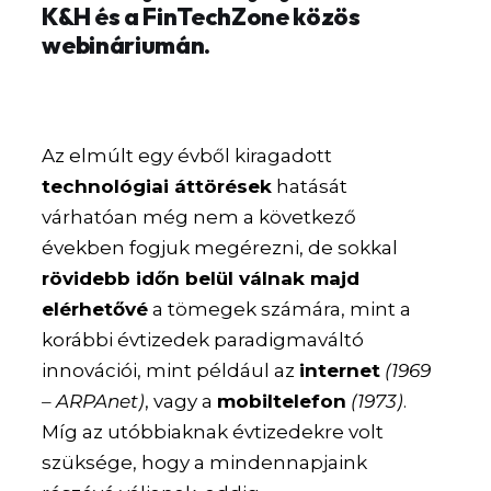
K&H és a FinTechZone közös
webináriumán.
Az elmúlt egy évből kiragadott
technológiai áttörések
hatását
várhatóan még nem a következő
években fogjuk megérezni, de sokkal
rövidebb időn belül válnak majd
elérhetővé
a tömegek számára, mint a
korábbi évtizedek paradigmaváltó
innovációi, mint például az
internet
(1969
– ARPAnet)
, vagy a
mobiltelefon
(1973)
.
Míg az utóbbiaknak évtizedekre volt
szüksége, hogy a mindennapjaink