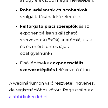
az ügyfelek jobb megismerésében.
Robo-advisorok és neobankok
szolgáltatásának közeledése.
Felforgató piaci szereplők
és az
exponenciálisan skálázható
szervezetek (ExOk) anatómiája. Kik
ők és miért fontos rájuk
odafigyelnünk?
Első lépések az
exponenciális
szervezetépítés
felé vezető úton.
A webináriumon való részvétel ingyenes,
de regisztrációhoz kötött. Regisztrálni az
alábbi linken lehet
.