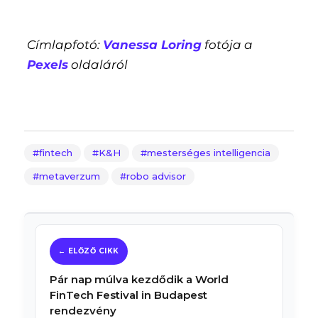
Címlapfotó:
Vanessa Loring
fotója a
Pexels
oldaláról
fintech
K&H
mesterséges intelligencia
metaverzum
robo advisor
Pár nap múlva kezdődik a World
FinTech Festival in Budapest
rendezvény