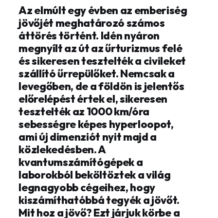
Az elmúlt egy évben az emberiség
jövőjét meghatározó számos
áttörés történt. Idén nyáron
megnyílt az út az űrturizmus felé
és sikeresen tesztelték a civileket
szállító űrrepülőket. Nemcsak a
levegőben, de a földön is jelentős
előrelépést értek el, sikeresen
tesztelték az 1000 km/óra
sebességre képes hyperloopot,
ami új dimenziót nyit majd a
közlekedésben. A
kvantumszámítógépek a
laborokból beköltöztek a világ
legnagyobb cégeihez, hogy
kiszámíthatóbbá tegyék a jövőt.
Mit hoz a jövő? Ezt járjuk körbe a