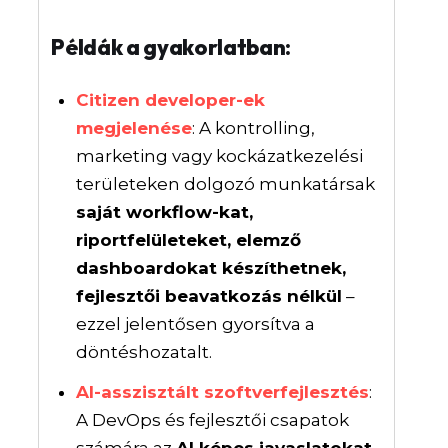
Példák a gyakorlatban:
Citizen developer-ek
megjelenése
: A kontrolling,
marketing vagy kockázatkezelési
területeken dolgozó munkatársak
saját workflow-kat,
riportfelületeket, elemző
dashboardokat készíthetnek,
fejlesztői beavatkozás nélkül
–
ezzel jelentősen gyorsítva a
döntéshozatalt.
AI-asszisztált szoftverfejlesztés
:
A DevOps és fejlesztői csapatok
számára az
AI képes javaslatokat