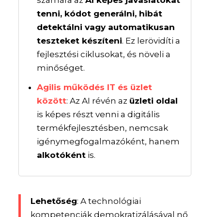
tenni, kódot generálni, hibát
detektálni vagy automatikusan
teszteket készíteni
. Ez lerövidíti a
fejlesztési ciklusokat, és növeli a
minőséget.
Agilis működés IT és üzlet
között
: Az AI révén az
üzleti oldal
is képes részt venni a digitális
termékfejlesztésben, nemcsak
igénymegfogalmazóként, hanem
alkotóként
is.
Lehetőség
: A technológiai
kompetenciák demokratizálásával nő