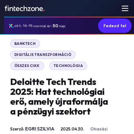
50
Fedezd fel
okt. 14-15.
normál ár:
nap
|
BANKTECH
|
DIGITÁLIS TRANSZFORMÁCIÓ
|
ÖSSZES CIKK
TECHNOLÓGIA
Deloitte Tech Trends
2025: Hat technológiai
erő, amely újraformálja
a pénzügyi szektort
EGRI SZILVIA
Szerző:
·
2025.04.30.
·
Olvasási