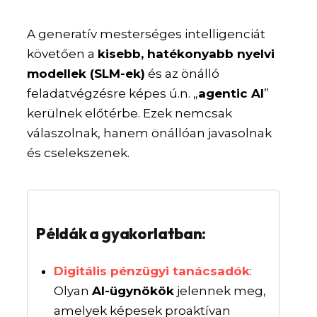
A generatív mesterséges intelligenciát
követően a
kisebb, hatékonyabb nyelvi
modellek (SLM-ek)
és az önálló
feladatvégzésre képes ú.n. „
agentic AI
”
kerülnek előtérbe. Ezek nemcsak
válaszolnak, hanem önállóan javasolnak
és cselekszenek.
Példák a gyakorlatban:
Digitális pénzügyi tanácsadók
:
Olyan
AI-ügynökök
jelennek meg,
amelyek képesek proaktívan