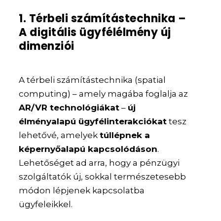
1. Térbeli számítástechnika –
A digitális ügyfélélmény új
dimenziói
A térbeli számítástechnika (spatial
computing) – amely magába foglalja az
AR/VR technológiákat
–
új
élményalapú ügyfélinterakciókat
tesz
lehetővé, amelyek
túllépnek a
képernyőalapú kapcsolódáson
.
Lehetőséget ad arra, hogy a pénzügyi
szolgáltatók új, sokkal természetesebb
módon lépjenek kapcsolatba
ügyfeleikkel.