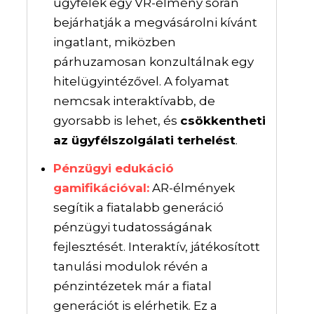
ügyfelek egy VR-élmény során
bejárhatják a megvásárolni kívánt
ingatlant, miközben
párhuzamosan konzultálnak egy
hitelügyintézővel. A folyamat
nemcsak interaktívabb, de
gyorsabb is lehet, és
csökkentheti
az ügyfélszolgálati terhelést
.
Pénzügyi edukáció
gamifikációval:
AR-élmények
segítik a fiatalabb generáció
pénzügyi tudatosságának
fejlesztését. Interaktív, játékosított
tanulási modulok révén a
pénzintézetek már a fiatal
generációt is elérhetik. Ez a