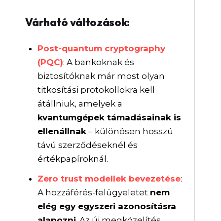
Várható változások:
Post-quantum cryptography
(PQC)
: A bankoknak és
biztosítóknak már most olyan
titkosítási protokollokra kell
átállniuk, amelyek a
kvantumgépek támadásainak is
ellenállnak
– különösen hosszú
távú szerződéseknél és
értékpapíroknál.
Zero trust modellek bevezetése
:
A hozzáférés-felügyeletet
nem
elég egy egyszeri azonosításra
alapozni
. Az új megközelítés