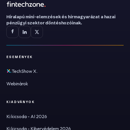
Híralapú mini-elemzések és hírmagyarázat a hazai
pénzügyi szektor döntéshozóinak.
ESEMÉNYEK
TechShow X.
Webinárok
KIADVÁNYOK
Ki kicsoda - AI 2026
Ki kicsoda - Kibervédelem 2026