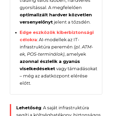
trading valós időben, hardveres
gyorsítással. A megfelelően
optimalizált hardver közvetlen
versenyelőnyt
jelent a tőzsdén.
Edge eszközök kiberbiztonsági
célokra
: AI-modellek az IT-
infrastruktúra peremén
(pl. ATM-
ek, POS-terminálok)
, amelyek
azonnal észlelik a gyanús
viselkedéseket
vagy támadásokat
– még az adatközpont elérése
előtt.
Lehetőség
: A saját infrastruktúra
segíti a költséghatékony, biztonságos