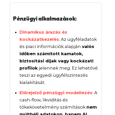
Pénzügyi alkalmazások:
Dinamikus árazás és
kockázatkezelés
: Az ügyféladatok
és piaci információk alapján
valós
időben számított kamatok,
biztosítási díjak vagy kockázati
profilok
jelennek meg. Ez lehetővé
teszi az egyedi ügyfélszintezés
kialakítását.
Előrejelző pénzügyi modellezés
: A
cash-flow, likviditás és
tőkekövetelmény számítások
nem
múltbéli adatokon, hanem AI