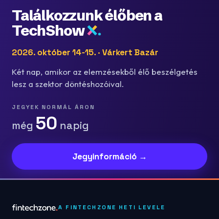
Találkozzunk élőben a
TechShow
2026. október 14-15. · Várkert Bazár
Két nap, amikor az elemzésekből élő beszélgetés
lesz a szektor döntéshozóival.
JEGYEK NORMÁL ÁRON
50
még
napig
Jegyinformáció →
A FINTECHZONE HETI LEVELE