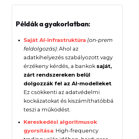
Példák a gyakorlatban:
Saját AI-infrastruktúra
(on-prem
feldolgozás)
: Ahol az
adatkihelyezés szabályozott vagy
érzékeny kérdés, a bankok
saját,
zárt rendszereken belül
dolgozzák fel az AI-modelleket
.
Ez csökkenti az adatvédelmi
kockázatokat és kiszámíthatóbbá
teszi a működést.
Kereskedési algoritmusok
gyorsítása
: High-frequency