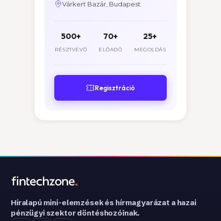
Várkert Bazár, Budapest
500+
70+
25+
RÉSZTVEVŐ
ELŐADÓ
MEGOLDÁS
Regisztráció
Híralapú mini-elemzések és hírmagyarázat a hazai
pénzügyi szektor döntéshozóinak.