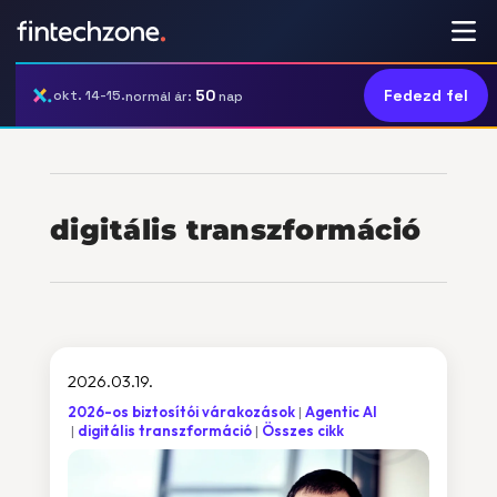
50
Fedezd fel
okt. 14-15.
normál ár:
nap
digitális transzformáció
2026.03.19.
2026-os biztosítói várakozások
Agentic AI
digitális transzformáció
Összes cikk