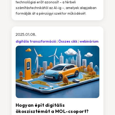
technológiai erőt azonosít – a térbeli
számítástechnikától az AI-ig –, amelyek alapjaiban
formálják át a pénzügyi szektor működését.
2025.01.08.
digitális transzformáció
Összes cikk
webinárium
Hogyan épít digitális
ökoszisztémát a MOL-csoport?