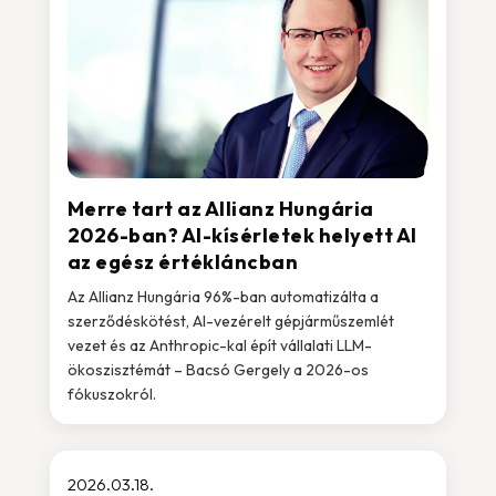
Merre tart az Allianz Hungária
2026-ban? AI-kísérletek helyett AI
az egész értékláncban
Az Allianz Hungária 96%-ban automatizálta a
szerződéskötést, AI-vezérelt gépjárműszemlét
vezet és az Anthropic-kal épít vállalati LLM-
ökoszisztémát – Bacsó Gergely a 2026-os
fókuszokról.
2026.03.18.