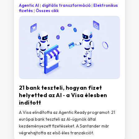
Agentic AI
digitális transzformáció
Elektronikus
fizetés
Összes cikk
21 bank teszteli, hogyan fizet
helyetted az AI ‑ a Visa élesben
indított
A Visa elindította az Agentic Ready programot: 21
európai bank teszteli az AI-ügynök által
kezdeményezett fizetéseket. A Santander már
végrehajtotta az első éles tranzakciót.