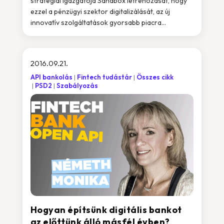
stratégiai igazgatója Sandbox létrehozását, hogy
ezzel a pénzügyi szektor digitalizálását, az új
innovatív szolgáltatások gyorsabb piacra...
2016.09.21.
API bankolás
Fintech tudástár
Összes cikk
PSD2
Szabályozás
Hogyan építsünk digitális bankot
az előttünk álló másfél évben?