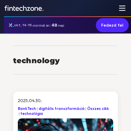
48
Fedezd fel
okt. 14-15.
normál ár:
nap
technology
2025.04.30.
BankTech
digitális transzformáció
Összes cikk
technológia