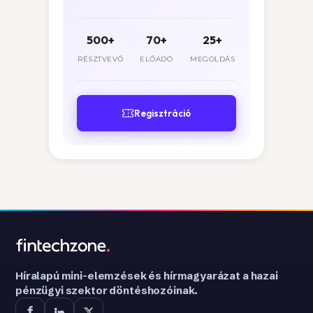
500+
70+
25+
RÉSZTVEVŐ
ELŐADÓ
MEGOLDÁS
Regisztráció
Híralapú mini-elemzések és hírmagyarázat a hazai
pénzügyi szektor döntéshozóinak.