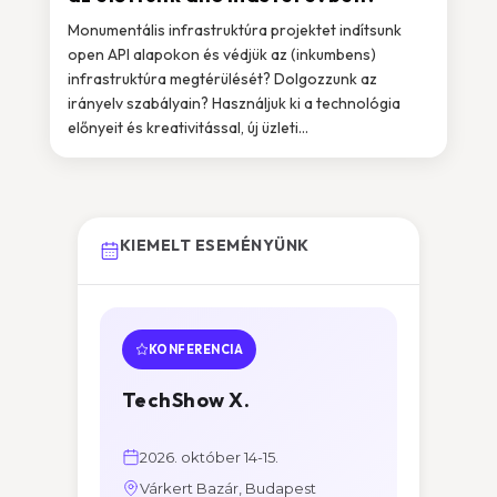
Monumentális infrastruktúra projektet indítsunk
open API alapokon és védjük az (inkumbens)
infrastruktúra megtérülését? Dolgozzunk az
irányelv szabályain? Használjuk ki a technológia
előnyeit és kreativitással, új üzleti...
KIEMELT ESEMÉNYÜNK
KONFERENCIA
TechShow X.
2026. október 14-15.
Várkert Bazár, Budapest