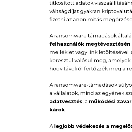
titkosított adatok visszaállítás
váltságdíjat gyakran kriptovalut
fizetni az anonimitás megőrzés
A ransomware támadások általáb
felhasználók megtévesztésén
melléklet vagy link letöltésével
keresztül valósul meg, amelyek
hogy távolról fertőzzék meg a r
A ransomware-támadások súlyo
a vállalatok, mind az egyének sz
adatvesztés
, a
működési zava
károk
.
A
legjobb védekezés a megelő