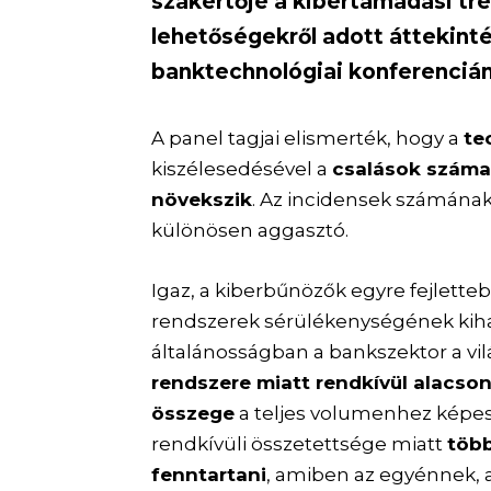
szakértője a kibertámadási tr
lehetőségekről adott áttekin
banktechnológiai konferencián
A panel tagjai elismerték, hogy a
te
kiszélesedésével a
csalások szám
növekszik
. Az incidensek számána
különösen aggasztó.
Igaz, a kiberbűnözők egyre fejlette
rendszerek sérülékenységének kiha
általánosságban a bankszektor a vi
rendszere miatt rendkívül alacson
összege
a teljes volumenhez képest
rendkívüli összetettsége miatt
több
fenntartani
, amiben az egyénnek, 