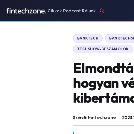
Cikkek
Podcast
Rólunk
BANKTECH
BANKTECH
TECHSHOW-BESZÁMOLÓK
Elmondták
hogyan v
kibertáma
Fintechzone
Szerző:
·
2023.1