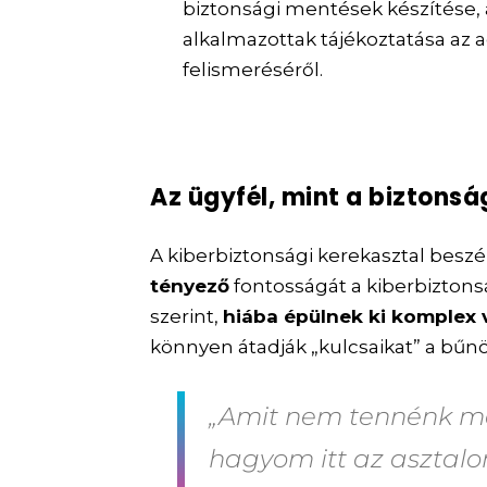
biztonsági mentések készítése, a
alkalmazottak tájékoztatása az 
felismeréséről.
Az ügyfél, mint a biztons
A kiberbiztonsági kerekasztal besz
tényező
fontosságát a kiberbizton
szerint,
hiába épülnek ki komplex 
könnyen átadják „kulcsaikat” a bűn
„Amit nem tennénk me
hagyom itt az asztalo