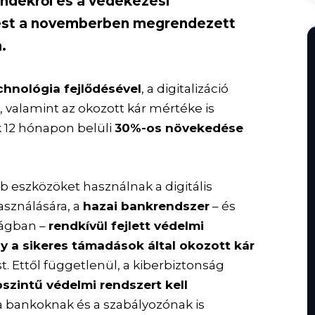
endekről és a védekezési
tést a novemberben megrendezett
.
chnológia fejlődésével
, a digitalizáció
a
, valamint az okozott kár mértéke is
k 12 hónapon belüli
30%-os növekedése
bb eszközöket használnak a digitális
sználására, a
hazai bankrendszer
– és
lágban –
rendkívül fejlett védelmi
y a sikeres támadások által okozott kár
. Ettől függetlenül, a kiberbiztonság
szintű védelmi rendszert kell
a bankoknak és a szabályozónak is