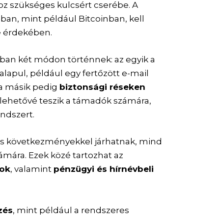
ához szükséges kulcsért cserébe. A
ában, mint például Bitcoinban, kell
e érdekében.
an két módon történnek: az egyik a
alapul, például egy fertőzött e-mail
; a másik pedig
biztonsági réseken
 lehetővé teszik a támadók számára,
endszert.
s következményekkel járhatnak, mind
ámára. Ezek közé tartozhat az
rok
, valamint
pénzügyi és hírnévbeli
zés
, mint például a rendszeres