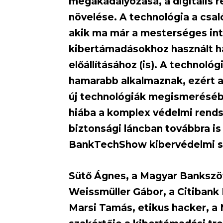
megakadályozása, a digitális 
növelése. A technológia a csa
akik ma már a mesterséges inte
kibertámadásokhoz használt 
előállításához (is). A technológ
hamarabb alkalmaznak, ezért a 
új technológiák megismeréséb
hiába a komplex védelmi rend
biztonsági láncban továbbra is
BankTechShow kibervédelmi s
Sütő Ágnes, a Magyar Bankszöv
Weissmüller Gábor, a Citibank
Marsi Tamás, etikus hacker, a