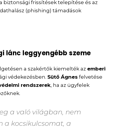
 biztonsági frissítések telepítése és az
adathalász (phishing) támadások
ági lánc leggyengébb szeme
élgetésen a szakértők kiemelték az
emberi
sági védekezésben.
Sütő Ágnes
felvetése
védelmi rendszerek
, ha az ügyfelek
özőknek.
g a való világban, nem
n a kocsikulcsomat, a