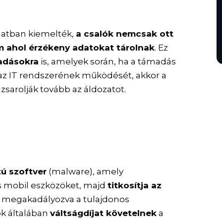
latban kiemelték,
a csalók nemcsak ott
m ahol érzékeny adatokat tárolnak
. Ez
adásokra
is, amelyek során, ha a támadás
i az IT rendszerének működését, akkor a
 zsarolják tovább az áldozatot.
tú szoftver
(malware), amely
s mobil eszközöket, majd
titkosítja az
gy megakadályozva a tulajdonos
k általában
váltságdíjat követelnek
a