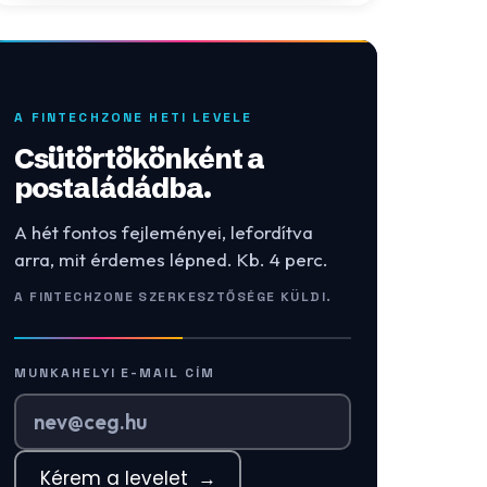
A FINTECHZONE HETI LEVELE
Csütörtökönként a
postaládádba.
A hét fontos fejleményei, lefordítva
arra, mit érdemes lépned. Kb. 4 perc.
A FINTECHZONE SZERKESZTŐSÉGE KÜLDI.
MUNKAHELYI E-MAIL CÍM
Kérem a levelet
→