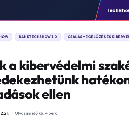
TechSho
SHOW
BANKTECHSHOW 1.0
CSALÁSMEGELŐZÉS ÉS KIBERV
 a kibervédelmi szak
édekezhetünk hatékon
dások ellen
2.21.
·
Olvasási idő kb. 4 perc