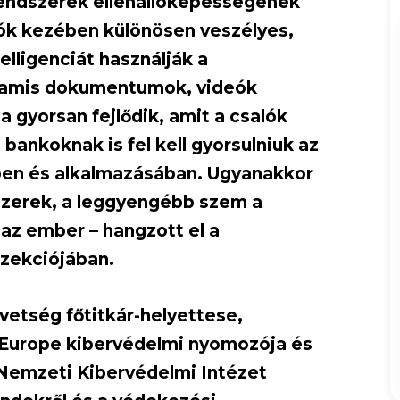
rendszerek ellenállóképességének
lók kezében különösen veszélyes,
lligenciát használják a
hamis dokumentumok, videók
ia gyorsan fejlődik, amit a csalók
bankoknak is fel kell gyorsulniuk az
en és alkalmazásában. Ugyanakkor
szerek, a leggyengébb szem a
 az ember – hangzott el a
zekciójában.
etség főtitkár-helyettese,
 Europe kibervédelmi nyomozója és
 Nemzeti Kibervédelmi Intézet