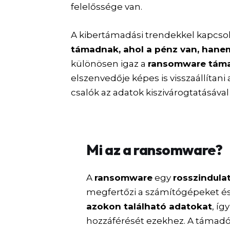
felelőssége van.
A kibertámadási trendekkel kapcso
támadnak, ahol a pénz van, hane
különösen igaz a
ransomware tám
elszenvedője képes is visszaállítan
csalók az adatok kiszivárogtatásával
Mi az a ransomware?
A
ransomware
egy
rosszindula
megfertőzi a számítógépeket é
azokon található adatokat
, í
hozzáférését ezekhez. A támadó