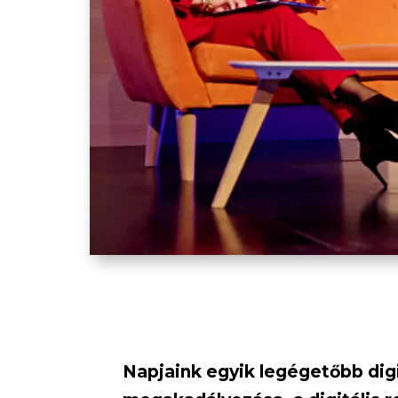
Napjaink egyik legégetőbb dig