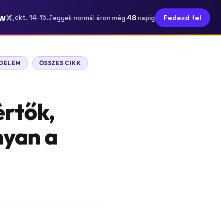
w
48
okt. 14-15.
Fedezd fel
Jegyek normál áron még
napig
ÉDELEM
ÖSSZES CIKK
értők,
yan a