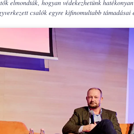
tők elmondták, hogyan védekezhetünk hatékonyan
fegyverkezett csalók egyre kifinomultabb támadásai e