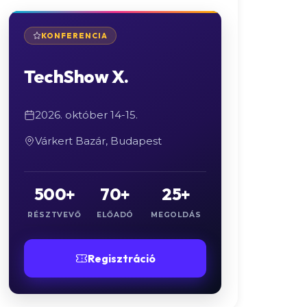
KONFERENCIA
TechShow X.
2026. október 14-15.
Várkert Bazár, Budapest
500+
70+
25+
RÉSZTVEVŐ
ELŐADÓ
MEGOLDÁS
Regisztráció