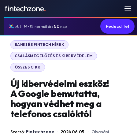
50
Fedezd fel
okt. 14-15.
normál ár:
nap
|
BANKI ÉS FINTECH HÍREK
|
CSALÁSMEGELŐZÉS ÉS KIBERVÉDELEM
ÖSSZES CIKK
Új kibervédelmi eszköz!
A Google bemutatta,
hogyan védhet meg a
telefonos csalóktól
Fintechzone
Szerző:
·
2024.06.05.
·
Olvasási