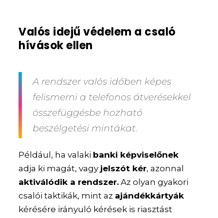
Valós idejű védelem a csaló
hívások ellen
A rendszer valós időben képes
felismerni a telefonos átverésekkel
összefüggésbe hozható
beszélgetési mintákat.
Például, ha valaki
banki képviselőnek
adja ki magát, vagy
jelszót kér
, azonnal
aktiválódik a rendszer.
Az olyan gyakori
csalói taktikák, mint az
ajándékkártyák
kérésére irányuló kérések is riasztást