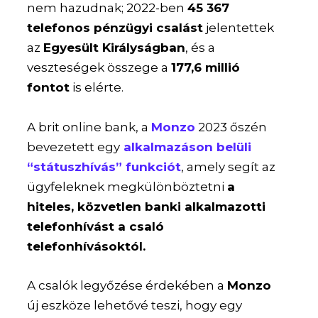
nem hazudnak; 2022-ben
45 367
telefonos pénzügyi csalást
jelentettek
az
Egyesült Királyságban
, és a
veszteségek összege a
177,6 millió
fontot
is elérte.
A brit online bank, a
Monzo
2023 őszén
bevezetett egy
alkalmazáson belüli
“státuszhívás” funkciót
, amely segít az
ügyfeleknek megkülönböztetni
a
hiteles, közvetlen banki alkalmazotti
telefonhívást a csaló
telefonhívásoktól.
A csalók legyőzése érdekében a
Monzo
új eszköze lehetővé teszi, hogy egy