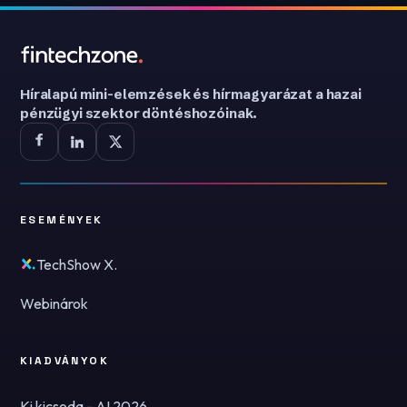
Híralapú mini-elemzések és hírmagyarázat a hazai
pénzügyi szektor döntéshozóinak.
ESEMÉNYEK
TechShow X.
Webinárok
KIADVÁNYOK
Ki kicsoda - AI 2026