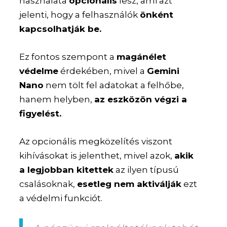
használata
opcionális
lesz, ami azt
jelenti, hogy a felhasználók
önként
kapcsolhatják be.
Ez fontos szempont a
magánélet
védelme
érdekében, mivel a
Gemini
Nano
nem tölt fel adatokat a felhőbe,
hanem helyben,
az eszközön végzi a
figyelést.
Az opcionális megközelítés viszont
kihívásokat is jelenthet, mivel azok,
akik
a legjobban kitettek
az ilyen típusú
csalásoknak,
esetleg nem aktiválják
ezt
a védelmi funkciót.