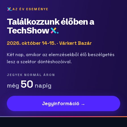
AZ ÉV ESEMÉNYE
Találkozzunk élőben a
TechShow
2026. október 14-15. · Várkert Bazár
Két nap, amikor az elemzésekből élő beszélgetés
lesz a szektor döntéshozóival.
JEGYEK NORMÁL ÁRON
50
még
napig
Jegyinformáció →