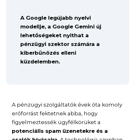
A Google legújabb nyelvi
modellje, a Google Gemini új
lehetőségeket nyithat a
pénzügyi szektor számára a
kiberbűnözés elleni
küzdelemben.
A pénzügyi szolgáltatók évek óta komoly
erőforrást fektetnek abba, hogy
figyelmeztessék ügyfélkörüket a
potenciális spam üzenetekre és a
csalók hívásaira.
A technológia azonban