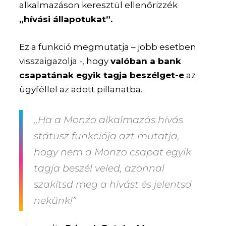
alkalmazáson keresztül ellenőrizzék
„hívási állapotukat”.
Ez a funkció megmutatja – jobb esetben
visszaigazolja -, hogy
valóban a bank
csapatának egyik tagja beszélget-e
az
ügyféllel az adott pillanatba.
,,Ha a Monzo alkalmazás hívás
státusz funkciója azt mutatja,
hogy nem a Monzo csapat egyik
tagja beszél veled, azonnal
szakítsd meg a hívást és jelentsd
nekünk!”