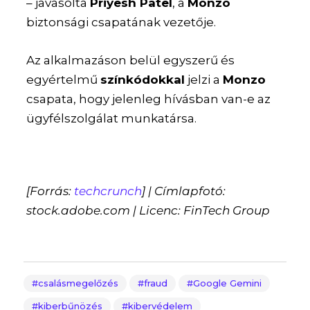
– javasolta
Priyesh Patel
, a
Monzo
biztonsági csapatának vezetője.
Az alkalmazáson belül egyszerű és
egyértelmű
színkódokkal
jelzi a
Monzo
csapata, hogy jelenleg hívásban van-e az
ügyfélszolgálat munkatársa.
[Forrás:
techcrunch
] | Címlapfotó:
stock.adobe.com | Licenc: FinTech Group
csalásmegelőzés
fraud
Google Gemini
kiberbűnözés
kibervédelem