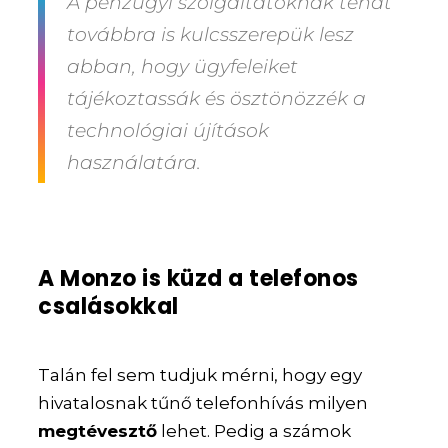
A pénzügyi szolgáltatóknak tehát
továbbra is kulcsszerepük lesz
abban, hogy ügyfeleiket
tájékoztassák és ösztönözzék a
technológiai újítások
használatára.
A Monzo is küzd a telefonos
csalásokkal
Talán fel sem tudjuk mérni, hogy egy
hivatalosnak tűnő telefonhívás milyen
megtévesztő
lehet. Pedig a számok