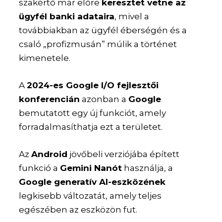
szakértő már előre
keresztet vetne az
ügyfél banki adataira
, mivel a
továbbiakban az ügyfél éberségén és a
csaló „profizmusán” múlik a történet
kimenetele.
A
2024-es Google I/O fejlesztői
konferencián
azonban a
Google
bemutatott egy új funkciót, amely
forradalmasíthatja ezt a területet.
Az
Android
jövőbeli verziójába épített
funkció a
Gemini Nanót
használja, a
Google generatív AI-eszközének
legkisebb változatát, amely teljes
egészében az eszközön fut.