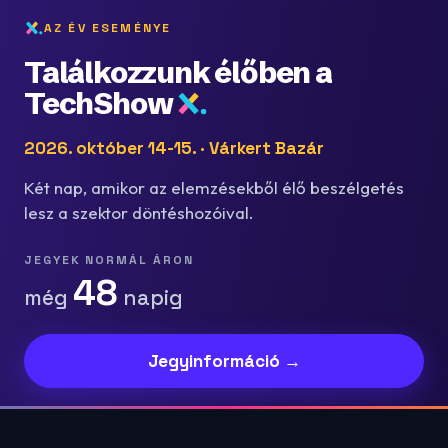
AZ ÉV ESEMÉNYE
Találkozzunk élőben a
TechShow
2026. október 14-15. · Várkert Bazár
Két nap, amikor az elemzésekből élő beszélgetés
lesz a szektor döntéshozóival.
JEGYEK NORMÁL ÁRON
48
még
napig
Jegyinformáció →