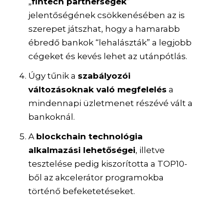
„
fintech partnerségek
”
jelentőségének csökkenésében az is
szerepet játszhat, hogy a hamarabb
ébredő bankok “lehalászták” a legjobb
cégeket és kevés lehet az utánpótlás.
Úgy tűnik a
szabályozói
változásoknak való megfelelés
a
mindennapi üzletmenet részévé vált a
bankoknál.
A
blockchain technológia
alkalmazási lehetőségei
, illetve
tesztelése pedig kiszorította a TOP10-
ből az akcelerátor programokba
történő befeketetéseket.