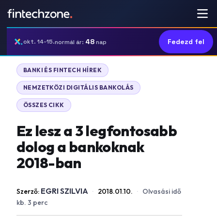
48
Fedezd fel
okt. 14-15.
normál ár:
nap
BANKI ÉS FINTECH HÍREK
NEMZETKÖZI DIGITÁLIS BANKOLÁS
ÖSSZES CIKK
Ez lesz a 3 legfontosabb
dolog a bankoknak
2018-ban
EGRI SZILVIA
Szerző:
·
2018.01.10.
·
Olvasási idő
kb. 3 perc