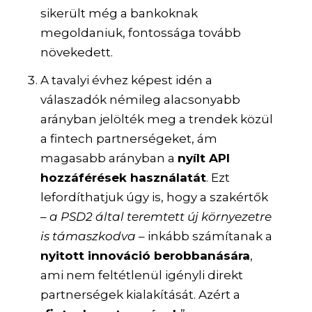
sikerült még a bankoknak
megoldaniuk, fontossága tovább
növekedett.
A tavalyi évhez képest idén a
válaszadók némileg alacsonyabb
arányban jelölték meg a trendek közül
a fintech partnerségeket, ám
magasabb arányban a
nyílt API
hozzáférések használatát
. Ezt
lefordíthatjuk úgy is, hogy a szakértők
–
a PSD2 által teremtett új környezetre
is támaszkodva
– inkább számítanak a
nyitott innováció berobbanására
,
ami nem feltétlenül igényli direkt
partnerségek kialakítását. Azért a