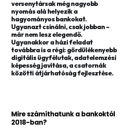
versenytársak még nagyobb
nyomás alá helyezik a
hagyományos bankokat.
Ugyanazt csinálni, csak jobban –
már nem lesz elegendő.
Ugyanakkor a házi feladat
továbbra is a régi: gördülékenyebb
digitális ügyfélutak, adatelemzési
képesség javítása, a csatornák
közötti átjárhatóság fejlesztése.
Mire számíthatunk a bankoktól
2018-ban?