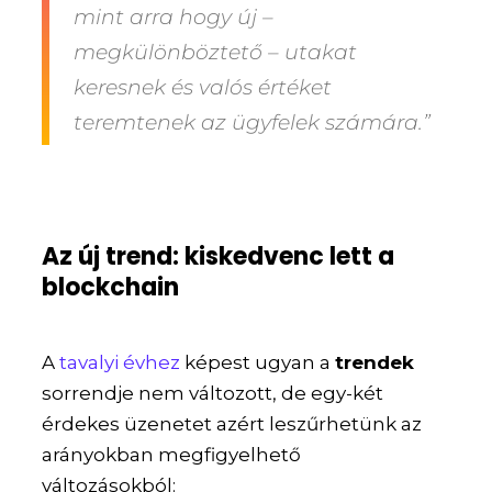
mint arra hogy új –
megkülönböztető – utakat
keresnek és valós értéket
teremtenek az ügyfelek számára.”
Az új trend: kiskedvenc lett a
blockchain
A
tavalyi évhez
képest ugyan a
trendek
sorrendje nem változott, de egy-két
érdekes üzenetet azért leszűrhetünk az
arányokban megfigyelhető
változásokból: