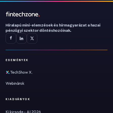
Híralapú mini-elemzések és hírmagyarázat a hazai
pénzügyi szektor döntéshozóinak.
ESEMÉNYEK
TechShow X.
Webinárok
KIADVÁNYOK
Ki kicsoda - AI 2026