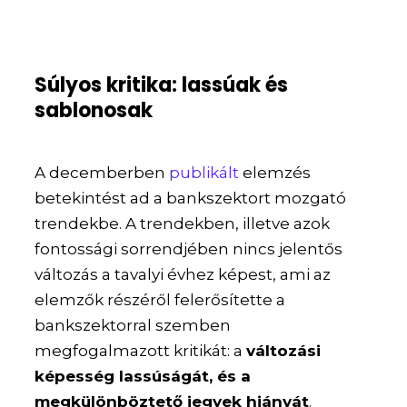
Súlyos kritika: lassúak és
sablonosak
A decemberben
publikált
elemzés
betekintést ad a bankszektort mozgató
trendekbe. A trendekben, illetve azok
fontossági sorrendjében nincs jelentős
változás a tavalyi évhez képest, ami az
elemzők részéről felerősítette a
bankszektorral szemben
megfogalmazott kritikát: a
változási
képesség lassúságát, és a
megkülönböztető jegyek hiányát
.